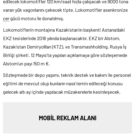
edilecek lokomotifler 120 km/saat hızla çalışacak ve 9000 tona
varan yük vagonlarını çekecek tipte. Lokomotifler asenkronize
cer
gücü motoru ile donatılmış.
Lokomotiflerin montajına Kazakistan’ın başkenti Astana’daki
EKZ tesislerinde 2016 yılında başlanacaktır. EKZ bir Alstom,
Kazakistan Demiryollları (KTZ), ve Transmashholding, Rusya İş
Birliği şirketi. 12 Mayıs’ta yapılan açıklamaya göre sözleşemede
Alstom’un payı 150 m €.
Sözleşmede bir depo yapımı, teknik destek ve bakım ile personel
eğitimi de mevcut olup bunların nasıl temin edileceği konusu
gelecek altı ay içinde yapılacak müzakerelerle kesinleşecek.
MOBİL REKLAM ALANI