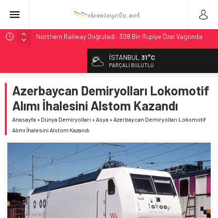
Northern Railway Doğruladı: 308 Bin Rupiye Özel Vagonda
Puja
İSTANBUL
31°C
Chicago’da Metra Polisi BVLOS Drone’larla Müdahale
PARÇALI BULUTLU
Süresini Kısalttı
NJ Transit’ten Tarihi Bütçe: 46 Yılın Rekoru Onaylandı
Azerbaycan Demiryolları Lokomotif
Rocky Mountain, Güneş Enerjili Tesisten İlk Rayı Sevk Etti
Alımı İhalesini Alstom Kazandı
Brescia 426 Milyon Euro’luk Tramvay İnşaatına Başladı
Anasayfa
»
Dünya Demiryolları
»
Asya
»
Azerbaycan Demiryolları Lokomotif
Alımı İhalesini Alstom Kazandı