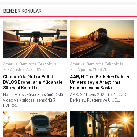
BENZER KONULAR
Amerika
,
Demiryolu Teknolojisi
Amerika
,
Demiryolu Teknolojisi
7 Ağustos 2026 02:15
6 Ağustos 2026 20:16
Chicago’da Metra Polisi
AAR, MIT ve Berkeley Dahil 4
BVLOS Drone’larla Müdahale
Üniversiteyle Araştırma
Süresini Kısalttı
Konsorsiyumu Başlattı
Metra Polisi, yüksek çözünürlüklü
AAR, 22 Mayıs 2025'te MIT, UC
video ve kızılötesi sensörlü 3
Berkeley, Rutgers ve UIUC...
BVLOS...