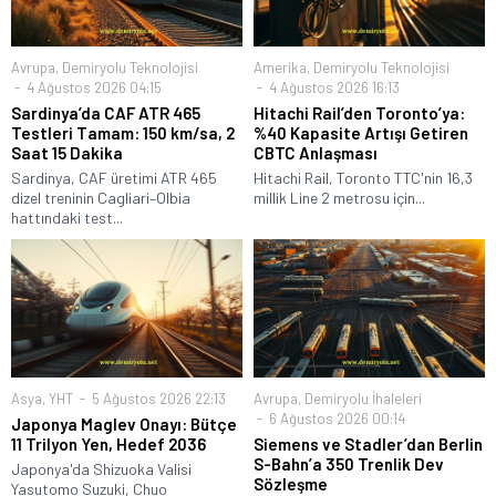
Avrupa
,
Demiryolu Teknolojisi
Amerika
,
Demiryolu Teknolojisi
4 Ağustos 2026 04:15
4 Ağustos 2026 16:13
Sardinya’da CAF ATR 465
Hitachi Rail’den Toronto’ya:
Testleri Tamam: 150 km/sa, 2
%40 Kapasite Artışı Getiren
Saat 15 Dakika
CBTC Anlaşması
Sardinya, CAF üretimi ATR 465
Hitachi Rail, Toronto TTC'nin 16,3
dizel treninin Cagliari–Olbia
millik Line 2 metrosu için...
hattındaki test...
Asya
,
YHT
5 Ağustos 2026 22:13
Avrupa
,
Demiryolu İhaleleri
6 Ağustos 2026 00:14
Japonya Maglev Onayı: Bütçe
11 Trilyon Yen, Hedef 2036
Siemens ve Stadler’dan Berlin
S-Bahn’a 350 Trenlik Dev
Japonya'da Shizuoka Valisi
Sözleşme
Yasutomo Suzuki, Chuo