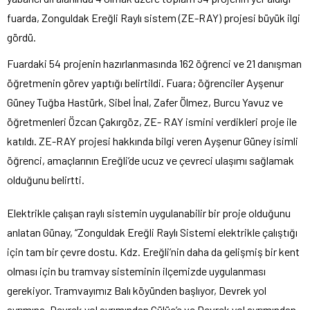
fuarda, Zonguldak Ereğli Raylı sistem (ZE-RAY) projesi büyük ilgi
gördü.
Fuardaki 54 projenin hazırlanmasında 162 öğrenci ve 21 danışman
öğretmenin görev yaptığı belirtildi. Fuara; öğrenciler Ayşenur
Güney Tuğba Hastürk, Sibel İnal, Zafer Ölmez, Burcu Yavuz ve
öğretmenleri Özcan Çakırgöz, ZE- RAY ismini verdikleri proje ile
katıldı. ZE-RAY projesi hakkında bilgi veren Ayşenur Güney isimli
öğrenci, amaçlarının Ereğli’de ucuz ve çevreci ulaşımı sağlamak
olduğunu belirtti.
Elektrikle çalışan raylı sistemin uygulanabilir bir proje olduğunu
anlatan Günay, “Zonguldak Ereğli Raylı Sistemi elektrikle çalıştığı
için tam bir çevre dostu. Kdz. Ereğli’nin daha da gelişmiş bir kent
olması için bu tramvay sisteminin ilçemizde uygulanması
gerekiyor. Tramvayımız Balı köyünden başlıyor, Devrek yol
ayrımına, Devrek yol ayrımından Gülüç’e ve Devrek yol ayrımından