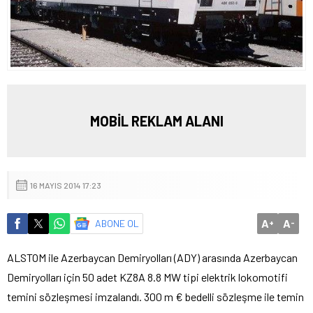
MOBİL REKLAM ALANI
16 MAYIS 2014 17:23
A
A
ABONE OL
+
-
ALSTOM ile Azerbaycan Demiryolları (ADY) arasında Azerbaycan
Demiryolları için 50 adet KZ8A 8.8 MW tipi elektrik lokomotifi
temini sözleşmesi imzalandı.
300 m € bedelli sözleşme ile temin