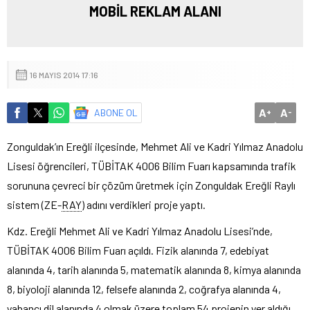
MOBİL REKLAM ALANI
16 MAYIS 2014 17:16
A
A
ABONE OL
+
-
Zonguldak’ın Ereğli ilçesinde, Mehmet Ali ve Kadri Yılmaz Anadolu
Lisesi öğrencileri, TÜBİTAK 4006 Bilim Fuarı kapsamında trafik
sorununa çevreci bir çözüm üretmek için Zonguldak Ereğli Raylı
sistem (ZE-
RAY
) adını verdikleri proje yaptı.
Kdz. Ereğli Mehmet Ali ve Kadri Yılmaz Anadolu Lisesi’nde,
TÜBİTAK 4006 Bilim Fuarı açıldı. Fizik alanında 7, edebiyat
alanında 4, tarih alanında 5, matematik alanında 8, kimya alanında
8, biyoloji alanında 12, felsefe alanında 2, coğrafya alanında 4,
yabancı dil alanında 4 olmak üzere toplam 54 projenin yer aldığı