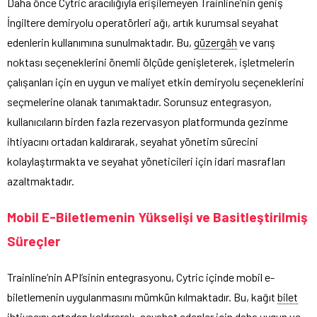
Daha önce Cytric aracılığıyla erişilemeyen Trainline’nin geniş
İngiltere demiryolu operatörleri ağı, artık kurumsal seyahat
edenlerin kullanımına sunulmaktadır. Bu,
güzergâh
ve varış
noktası seçeneklerini önemli ölçüde genişleterek, işletmelerin
çalışanları için en uygun ve maliyet etkin demiryolu seçeneklerini
seçmelerine olanak tanımaktadır. Sorunsuz entegrasyon,
kullanıcıların birden fazla rezervasyon platformunda gezinme
ihtiyacını ortadan kaldırarak, seyahat yönetim sürecini
kolaylaştırmakta ve seyahat yöneticileri için idari masrafları
azaltmaktadır.
Mobil E-Biletlemenin Yükselişi ve Basitleştirilmiş
Süreçler
Trainline’nin API’sinin entegrasyonu, Cytric içinde mobil e-
biletlemenin uygulanmasını mümkün kılmaktadır. Bu, kağıt
bilet
ihtiyacını ortadan kaldırarak, seyahat edenler için daha uygun ve