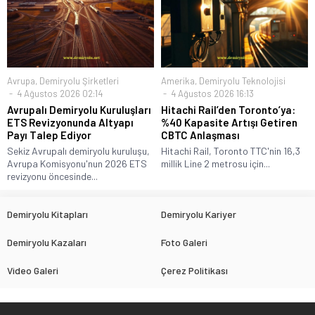
Avrupa
,
Demiryolu Şirketleri
Amerika
,
Demiryolu Teknolojisi
4 Ağustos 2026 02:14
4 Ağustos 2026 16:13
Avrupalı Demiryolu Kuruluşları
Hitachi Rail’den Toronto’ya:
ETS Revizyonunda Altyapı
%40 Kapasite Artışı Getiren
Payı Talep Ediyor
CBTC Anlaşması
Sekiz Avrupalı demiryolu kuruluşu,
Hitachi Rail, Toronto TTC'nin 16,3
Avrupa Komisyonu'nun 2026 ETS
millik Line 2 metrosu için...
revizyonu öncesinde...
Demiryolu Kitapları
Demiryolu Kariyer
Demiryolu Kazaları
Foto Galeri
Video Galeri
Çerez Politikası