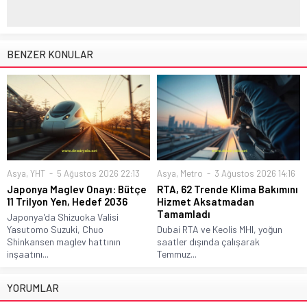
BENZER KONULAR
Asya
,
YHT
5 Ağustos 2026 22:13
Asya
,
Metro
3 Ağustos 2026 14:16
Japonya Maglev Onayı: Bütçe
RTA, 62 Trende Klima Bakımını
11 Trilyon Yen, Hedef 2036
Hizmet Aksatmadan
Tamamladı
Japonya'da Shizuoka Valisi
Yasutomo Suzuki, Chuo
Dubai RTA ve Keolis MHI, yoğun
Shinkansen maglev hattının
saatler dışında çalışarak
inşaatını...
Temmuz...
YORUMLAR