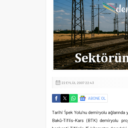
22 EYLÜL 2007 22:43
ABONE OL
Tarihi ’İpek Yolu’nu demiryolu ağlarında 
Bakü-Tiflis-Kars (BTK) demiryolu pro