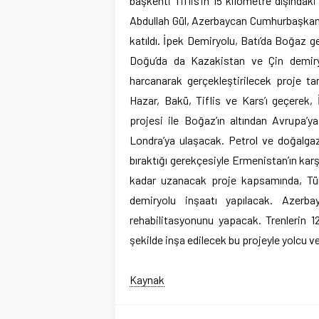
başkenti Tiflis’in 15 kilometre dışınd
Abdullah Gül, Azerbaycan Cumhurbaşkanı
katıldı. İpek Demiryolu, Batı’da Boğaz 
Doğu’da da Kazakistan ve Çin demiryo
harcanarak gerçekleştirilecek proje ta
Hazar, Bakü, Tiflis ve Kars’ı geçerek
projesi ile Boğaz’ın altından Avrupa’y
Londra’ya ulaşacak. Petrol ve doğalgaz
bıraktığı gerekçesiyle Ermenistan’ın karş
kadar uzanacak proje kapsamında, Türk
demiryolu inşaatı yapılacak. Azerba
rehabilitasyonunu yapacak. Trenlerin 
şekilde inşa edilecek bu projeyle yolcu v
Kaynak