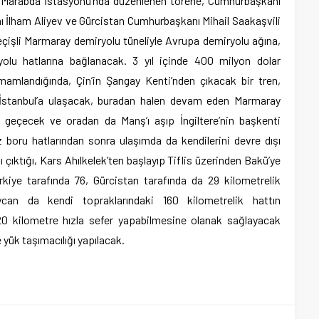
aki Marabda İstasyonu’nda düzenlenen törene, Cumhurbaşkanı
 İlham Aliyev ve Gürcistan Cumhurbaşkanı Mihail Saakaşvili
geçişli Marmaray demiryolu tüneliyle Avrupa demiryolu ağına,
lu hatlarına bağlanacak. 3 yıl içinde 400 milyon dolar
mamlandığında, Çin’in Şangay Kenti’nden çıkacak bir tren,
, İstanbul’a ulaşacak, buradan halen devam eden Marmaray
a geçecek ve oradan da Manş’ı aşıp İngiltere’nin başkenti
 boru hatlarından sonra ulaşımda da kendilerini devre dışı
ı çıktığı, Kars Ahılkelek’ten başlayıp Tiflis üzerinden Bakü’ye
iye tarafında 76, Gürcistan tarafında da 29 kilometrelik
ycan da kendi topraklarındaki 160 kilometrelik hattın
120 kilometre hızla sefer yapabilmesine olanak sağlayacak
e yük taşımacılığı yapılacak.