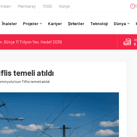
itaları
Marmaray
TCDD
Künye
5
İhaleler
Projeler
Kariyer
Şirketler
Teknoloji
Dünya
A
: Bütçe 11 Trilyon Yen, Hedef 2036
6
Kapasite %40 Artıyor: Hitachi Rail İmzaladı
B
1
on CAD’lik Toronto Uzatmasında Kazı Başladı
onto’ya: %40 Kapasite Artışı Getiren CBTC Anlaşması
lis temeli atıldı
D
4
an Berlin S-Bahn’a 350 Trenlik Dev Sözleşme
emiryolu’nun Tiflis temeli atıldı
E
5