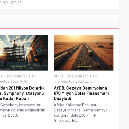
emiryolu projesi
ka
,
Demiryolu Projeleri
Afrika
,
Demiryolu Projeleri
ustos 2026 14:14
3 Ağustos 2026 22:15
dan 201 Milyon Dolarlık
AfDB, Cezayir Demiryoluna
: Symphony İstasyonu
878 Milyon Dolar Finansmanı
a Kadar Kapalı
Onayladı
 Symphony İstasyonu'nu
Afrika Kalkınma Bankası,
ilyon dolarlık erişilebilirlik
Cezayir'in trans-Sahra demiryolu
 için 2030...
koridorundaki 230 km'lik
Ghardaïa–El...