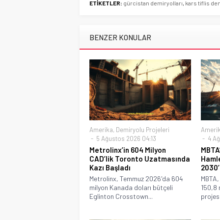
ETİKETLER:
gürcistan demiryolları
,
kars tiflis d
BENZER KONULAR
Amerika
,
Demiryolu Projeleri
Ameri
5 Ağustos 2026 04:13
4 Ağ
Metrolinx’in 604 Milyon
MBTA’
CAD’lik Toronto Uzatmasında
Hamle
Kazı Başladı
2030’
Metrolinx, Temmuz 2026'da 604
MBTA,
milyon Kanada doları bütçeli
150,8 m
Eglinton Crosstown...
projesi