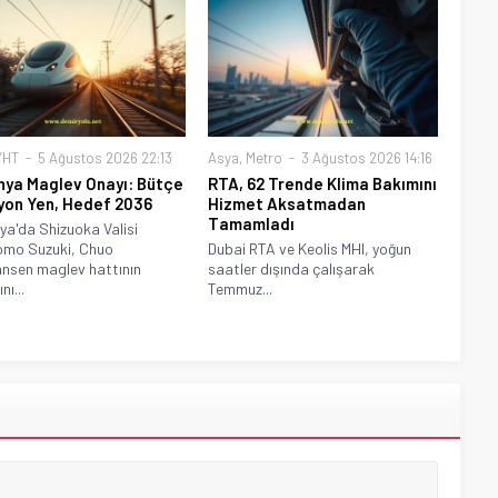
YHT
5 Ağustos 2026 22:13
Asya
,
Metro
3 Ağustos 2026 14:16
ya Maglev Onayı: Bütçe
RTA, 62 Trende Klima Bakımını
ilyon Yen, Hedef 2036
Hizmet Aksatmadan
Tamamladı
a'da Shizuoka Valisi
omo Suzuki, Chuo
Dubai RTA ve Keolis MHI, yoğun
nsen maglev hattının
saatler dışında çalışarak
nı...
Temmuz...