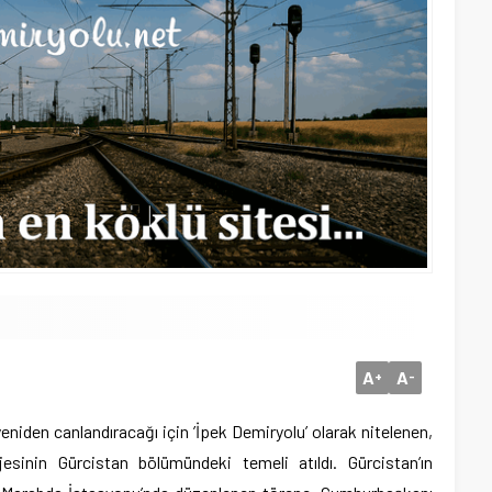
A
A
+
-
yeniden canlandıracağı için ’İpek Demiryolu’ olarak nitelenen,
jesinin Gürcistan bölümündeki temeli atıldı.
Gürcistan’ın