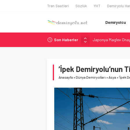
Tren Saatleri
Sözlük
YHT
Demiryolu Har
Demiryolcu
Son Haberler
Japonya Maglev Onayı
Toronto Metrosu’nda 
Metrolinx’in 604 Mily
Hitachi Rail’den Tor
’İpek Demiryolu’nun Tif
Siemens ve Stadler’d
Anasayfa
»
Dünya Demiryolları
»
Asya
»
’İpek D