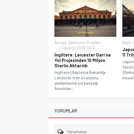
Avrupa
,
Demiryolu Projeleri
Asya
,
2 Ağustos 2026 00:12
Japon
İngiltere: Leicester Garı’na
11 Tr
Yol Projesinden 10 Milyon
Japony
Sterlin Aktarıldı
Yasut
İngiltere Ulaştırma Bakanlığı,
Shinka
Leicester tren istasyonu
inşaatı
yenilemesine yol kavşağı
fonundan...
YORUMLAR