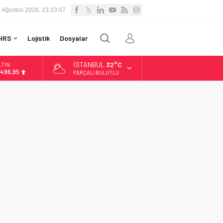
 Ağustos 2026, 23:33:08
HRS
Lojistik
Dosyalar
İSTANBUL
32°C
LTIN
.496,95
PARÇALI BULUTLU
İST
3.703,13
OLAR
7,5639
URO
4,9859