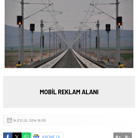
MOBİL REKLAM ALANI
14 EYLÜL 2014 18:05
A
A
ABONE OL
+
-