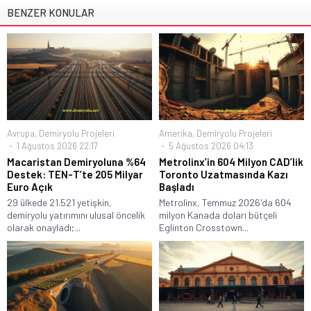
BENZER KONULAR
Avrupa
,
Demiryolu Projeleri
Amerika
,
Demiryolu Projeleri
1 Ağustos 2026 22:17
5 Ağustos 2026 04:13
Macaristan Demiryoluna %64
Metrolinx’in 604 Milyon CAD’lik
Destek: TEN-T’te 205 Milyar
Toronto Uzatmasında Kazı
Euro Açık
Başladı
29 ülkede 21.521 yetişkin,
Metrolinx, Temmuz 2026'da 604
demiryolu yatırımını ulusal öncelik
milyon Kanada doları bütçeli
olarak onayladı;...
Eglinton Crosstown...