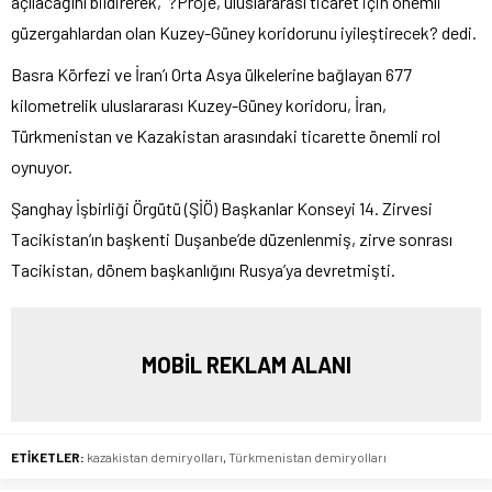
açılacağını bildirerek, ?Proje, uluslararası ticaret için önemli
güzergahlardan olan Kuzey-Güney koridorunu iyileştirecek? dedi.
Basra Körfezi ve İran’ı Orta Asya ülkelerine bağlayan 677
kilometrelik uluslararası Kuzey-Güney koridoru, İran,
Türkmenistan ve Kazakistan arasındaki ticarette önemli rol
oynuyor.
Şanghay İşbirliği Örgütü (ŞİÖ) Başkanlar Konseyi 14. Zirvesi
Tacikistan’ın başkenti Duşanbe’de düzenlenmiş, zirve sonrası
Tacikistan, dönem başkanlığını Rusya’ya devretmişti.
MOBİL REKLAM ALANI
ETİKETLER:
kazakistan demiryolları
,
Türkmenistan demiryolları