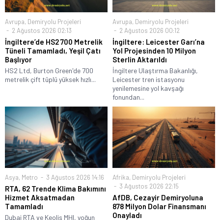
Avrupa
,
Demiryolu Projeleri
Avrupa
,
Demiryolu Projeleri
2 Ağustos 2026 02:13
2 Ağustos 2026 00:12
İngiltere’de HS2 700 Metrelik
İngiltere: Leicester Garı’na
Tüneli Tamamladı, Yeşil Çatı
Yol Projesinden 10 Milyon
Başlıyor
Sterlin Aktarıldı
HS2 Ltd, Burton Green'de 700
İngiltere Ulaştırma Bakanlığı,
metrelik çift tüplü yüksek hızlı...
Leicester tren istasyonu
yenilemesine yol kavşağı
fonundan...
Asya
,
Metro
3 Ağustos 2026 14:16
Afrika
,
Demiryolu Projeleri
3 Ağustos 2026 22:15
RTA, 62 Trende Klima Bakımını
Hizmet Aksatmadan
AfDB, Cezayir Demiryoluna
Tamamladı
878 Milyon Dolar Finansmanı
Onayladı
Dubai RTA ve Keolis MHI, yoğun