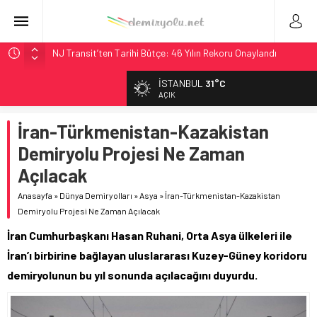
NJ Transit’ten Tarihi Bütçe: 46 Yılın Rekoru Onaylandı
Rocky Mountain, Güneş Enerjili Tesisten İlk Rayı Sevk Etti
İSTANBUL
31°C
AAR, MIT ve Berkeley Dahil 4 Üniversiteyle Araştırma
AÇIK
Konsorsiyumu Başlattı
İran-Türkmenistan-Kazakistan
Long Beach Limanı’na 58 Milyon Dolarlık Yeşil Yatırım Ödülü
Demiryolu Projesi Ne Zaman
Chicago’da Metra Polisi BVLOS Drone’larla Müdahale
Süresini Kısalttı
Açılacak
Anasayfa
»
Dünya Demiryolları
»
Asya
»
İran-Türkmenistan-Kazakistan
Demiryolu Projesi Ne Zaman Açılacak
İran Cumhurbaşkanı Hasan Ruhani, Orta Asya ülkeleri ile
İran’ı birbirine bağlayan uluslararası Kuzey-Güney koridoru
demiryolunun bu yıl sonunda açılacağını duyurdu.