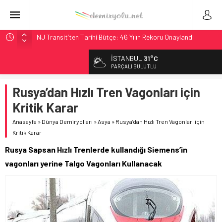
NJ Transit’ten Tarihi Bütçe: 46 Yılın Rekoru Onaylandı
Rocky Mountain, Güneş Enerjili Tesisten İlk Rayı Sevk Etti
İSTANBUL
31°C
AAR, MIT ve Berkeley Dahil 4 Üniversiteyle Araştırma
PARÇALI BULUTLU
Konsorsiyumu Başlattı
Rusya’dan Hızlı Tren Vagonları için
Long Beach Limanı’na 58 Milyon Dolarlık Yeşil Yatırım Ödülü
Kritik Karar
Chicago’da Metra Polisi BVLOS Drone’larla Müdahale
Süresini Kısalttı
Anasayfa
»
Dünya Demiryolları
»
Asya
»
Rusya’dan Hızlı Tren Vagonları için
Kritik Karar
Rusya Sapsan Hızlı Trenlerde kullandığı Siemens’in
vagonları yerine Talgo Vagonları Kullanacak