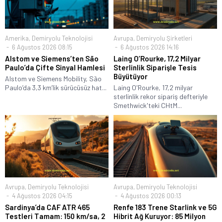
Amerika
,
Demiryolu Teknolojisi
Avrupa
,
Demiryolu Şirketleri
6 Ağustos 2026 08:15
6 Ağustos 2026 14:16
Alstom ve Siemens’ten São
Laing O’Rourke, 17,2 Milyar
Paulo’da Çifte Sinyal Hamlesi
Sterlinlik Siparişle Tesis
Büyütüyor
Alstom ve Siemens Mobility, São
Paulo’da 3,3 km’lik sürücüsüz hat...
Laing O'Rourke, 17,2 milyar
sterlinlik rekor sipariş defteriyle
Smethwick'teki CHtM...
Avrupa
,
Demiryolu Teknolojisi
Avrupa
,
Demiryolu Teknolojisi
4 Ağustos 2026 04:15
4 Ağustos 2026 00:13
Sardinya’da CAF ATR 465
Renfe 183 Trene Starlink ve 5G
Testleri Tamam: 150 km/sa, 2
Hibrit Ağ Kuruyor: 85 Milyon