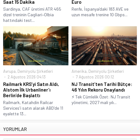
Saat 15 Dakika
Euro
Sardinya, CAF üretimi ATR 465
Renfe, İspanya’daki 183 AVE ve
dizel treninin Cagliari–Olbia
uzun mesafe trenine 10 Gbps...
hattındaki test...
Avrupa
,
Demiryolu Şirketleri
Amerika
,
Demiryolu Şirketleri
2 Ağustos 2026 04:13
7 Ağustos 2026 00:12
Railmark KRS’yi Satın Aldı,
NJ Transit’ten Tarihi Bütçe:
Alstom İlk Urbanliner’ı
46 Yılın Rekoru Onaylandı
Berlin’de Başlattı
⚡ Tek Cümlelik Özet: NJ Transit
Railmark, Katahdin Railcar
yönetimi, 2027 mali yılı...
Services'i satın alarak ABD'de 11
eyalette 13...
YORUMLAR