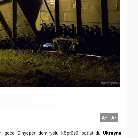
A
A
+
-
ün gece Dinyeper demiryolu köprüsü patlatıldı.
Ukrayna