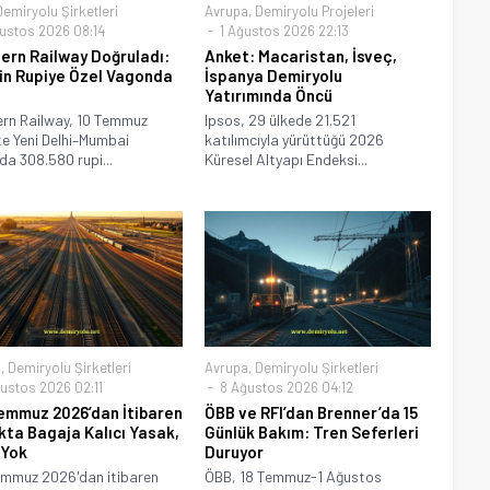
Demiryolu Şirketleri
Avrupa
,
Demiryolu Projeleri
ustos 2026 08:14
1 Ağustos 2026 22:13
ern Railway Doğruladı:
Anket: Macaristan, İsveç,
in Rupiye Özel Vagonda
İspanya Demiryolu
Yatırımında Öncü
rn Railway, 10 Temmuz
Ipsos, 29 ülkede 21.521
e Yeni Delhi–Mumbai
katılımcıyla yürüttüğü 2026
da 308.580 rupi...
Küresel Altyapı Endeksi...
a
,
Demiryolu Şirketleri
Avrupa
,
Demiryolu Şirketleri
ustos 2026 02:11
8 Ağustos 2026 04:12
emmuz 2026’dan İtibaren
ÖBB ve RFI’dan Brenner’da 15
kta Bagaja Kalıcı Yasak,
Günlük Bakım: Tren Seferleri
 Yok
Duruyor
emmuz 2026'dan itibaren
ÖBB, 18 Temmuz-1 Ağustos