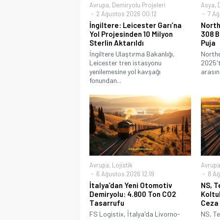
Avrupa
,
Demiryolu Projeleri
Asya
,
2 Ağustos 2026 00:12
7 Ağ
İngiltere: Leicester Garı’na
North
Yol Projesinden 10 Milyon
308 B
Sterlin Aktarıldı
Puja
İngiltere Ulaştırma Bakanlığı,
Northe
Leicester tren istasyonu
2025't
yenilemesine yol kavşağı
arasın
fonundan...
Avrupa
,
Lojistik
Avrup
6 Ağustos 2026 12:19
8 Ağ
İtalya’dan Yeni Otomotiv
NS, T
Demiryolu: 4.800 Ton CO2
Koltu
Tasarrufu
Ceza
FS Logistix, İtalya'da Livorno-
NS, T