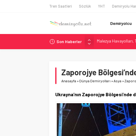
Tren Saatleri
Sözlük
YHT
Demiryolu Har
Demiryolcu
Son Haberler
ÖBB ve RFI’dan Brenne
NS, Temmuz 2026’dan 
Madrid Atocha’da 56 M
Çekya ETCS’de Erken 
Zaporojye Bölgesi’nde
Malezya Havayolları, T
Anasayfa
»
Dünya Demiryolları
»
Asya
»
Zaporo
Ukrayna’nın Zaporojye Bölgesi’nde 