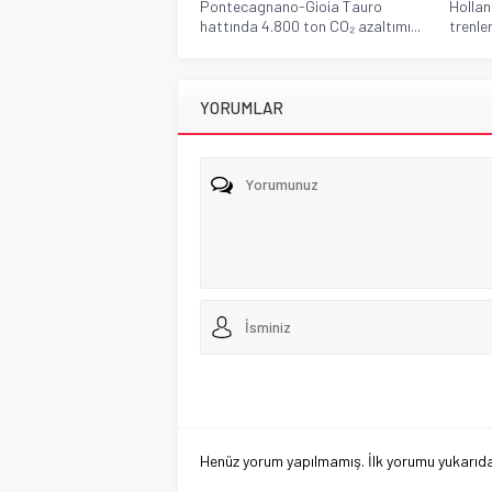
Pontecagnano-Gioia Tauro
Hollan
hattında 4.800 ton CO₂ azaltımı...
trenle
YORUMLAR
Henüz yorum yapılmamış. İlk yorumu yukarıdaki