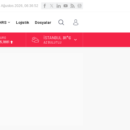
 Ağustos 2026, 06:36:53
HRS
Lojistik
Dosyalar
İSTANBUL
31°C
LTIN
.660,55
AZ BULUTLU
İST
3.779,39
OLAR
7,7111
URO
5,1881