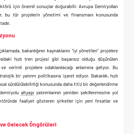
sektörü için önemli sonuçlar doğurabilir. Avrupa Demiryolları
uşlar, bu tür projelerin yönetimi ve finansmanı konusunda
tadır.
izyonu
klamada, bakanlığının kaynaklarını “iyi yönetilen” projelere
iya’daki hızlı tren projesi gibi başarısız olduğu düşünülen
 ve verimli projelere odaklanılacağı anlamına geliyor. Bu
tejik bir yatırım politikasına işaret ediyor. Bakanlık, hızlı
ansal sürdürülebilirliği konusunda daha titiz bir değerlendirme
 demiryolu
altyapı
yatırımlarının yeniden şekillenmesine yol
ektöründe faaliyet gösteren şirketler için yeni fırsatlar ve
 ve Gelecek Öngörüleri