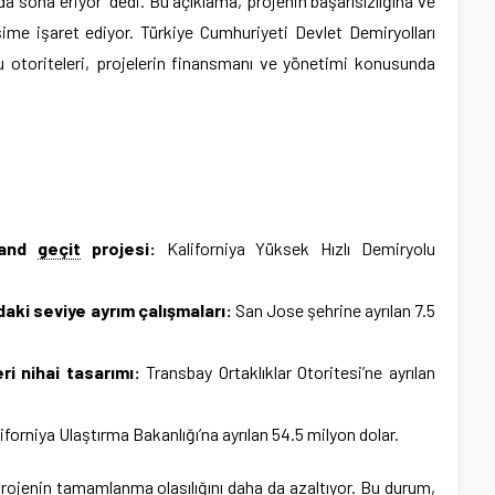
da sona eriyor” dedi. Bu açıklama, projenin başarısızlığına ve
ime işaret ediyor. Türkiye Cumhuriyeti Devlet Demiryolları
u otoriteleri, projelerin finansmanı ve yönetimi konusunda
rand
geçit
projesi:
Kaliforniya Yüksek Hızlı Demiryolu
aki seviye ayrım çalışmaları:
San Jose şehrine ayrılan 7.5
i nihai tasarımı:
Transbay Ortaklıklar Otoritesi’ne ayrılan
iforniya Ulaştırma Bakanlığı’na ayrılan 54.5 milyon dolar.
projenin tamamlanma olasılığını daha da azaltıyor. Bu durum,