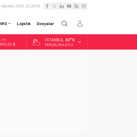
 Ağustos 2026, 22:26:06
HRS
Lojistik
Dosyalar
İSTANBUL
32°C
LTIN
.662,82
PARÇALI BULUTLU
İST
3.779,39
OLAR
7,6961
URO
5,1808