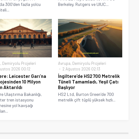
da 300'den fazla yolcu
Berkeley, Rutgers ve UIUC...
eli...
a
,
Demiryolu Projeleri
Avrupa
,
Demiryolu Projeleri
ustos 2026 00:12
2 Ağustos 2026 02:13
tere: Leicester Garı’na
İngiltere’de HS2 700 Metrelik
rojesinden 10 Milyon
Tüneli Tamamladı, Yeşil Çatı
n Aktarıldı
Başlıyor
ere Ulaştırma Bakanlığı,
HS2 Ltd, Burton Green'de 700
ter tren istasyonu
metrelik çift tüplü yüksek hızlı...
mesine yol kavşağı
an...