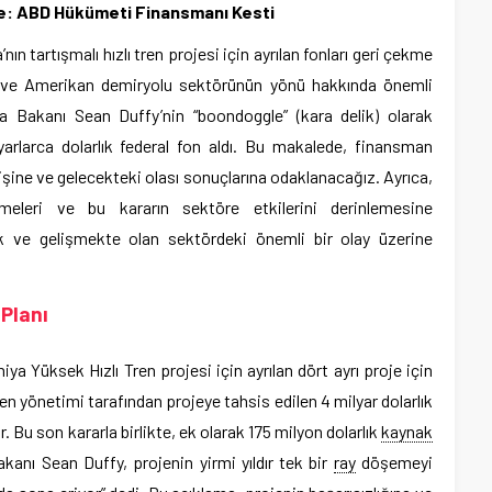
rbe: ABD Hükümeti Finansmanı Kesti
ın tartışmalı hızlı tren projesi için ayrılan fonları geri çekme
eği ve Amerikan demiryolu sektörünün yönü hakkında önemli
rma Bakanı Sean Duffy’nin “boondoggle” (kara delik) olarak
yarlarca dolarlık federal fon aldı. Bu makalede, finansman
işine ve gelecekteki olası sonuçlarına odaklanacağız. Ayrıca,
meleri ve bu kararın sektöre etkilerini derinlemesine
k ve gelişmekte olan sektördeki önemli bir olay üzerine
Planı
iya Yüksek Hızlı Tren projesi için ayrılan dört ayrı proje için
n yönetimi tarafından projeye tahsis edilen 4 milyar dolarlık
r. Bu son kararla birlikte, ek olarak 175 milyon dolarlık
kaynak
kanı Sean Duffy, projenin yirmi yıldır tek bir
ray
döşemeyi