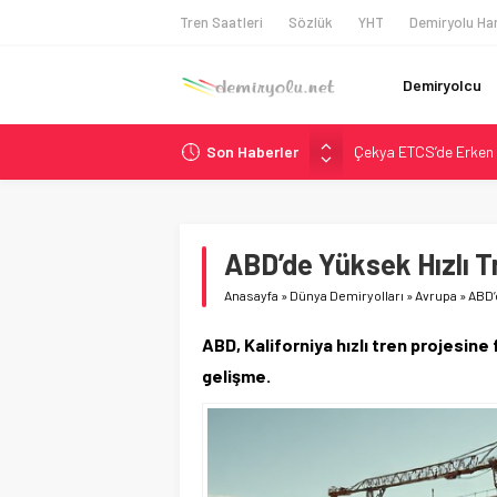
Tren Saatleri
Sözlük
YHT
Demiryolu Har
Demiryolcu
Son Haberler
Çekya ETCS’de Erken 
České dráhy 101 Yaşın
Brescia 426 Milyon Eu
Northern Railway Doğ
ABD’de Yüksek Hızlı T
Madrid Atocha’da 56 M
Anasayfa
»
Dünya Demiryolları
»
Avrupa
»
ABD’
ABD, Kaliforniya hızlı tren projesine 
gelişme.