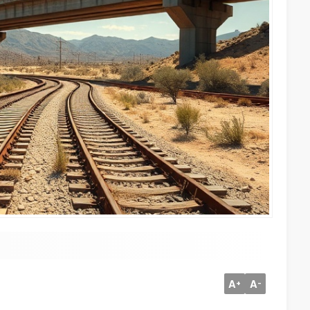
A
A
+
-