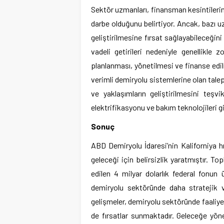
Sektör uzmanları, finansman kesintilerinin
darbe olduğunu belirtiyor. Ancak, bazı u
geliştirilmesine fırsat sağlayabileceğini
vadeli getirileri nedeniyle genellikle z
planlanması, yönetilmesi ve finanse edil
verimli demiryolu sistemlerine olan talep
ve yaklaşımların geliştirilmesini teşvi
elektrifikasyonu ve bakım teknolojileri g
Sonuç
ABD Demiryolu İdaresi’nin Kaliforniya hı
geleceği için belirsizlik yaratmıştır. T
edilen 4 milyar dolarlık federal fonun 
demiryolu sektöründe daha stratejik v
gelişmeler, demiryolu sektöründe faaliyet
de fırsatlar sunmaktadır. Geleceğe yönel