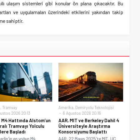
ıllı ulaşım sistemleri gibi konular ön plana çıkacaktır. Bu
artları ve uygulamaları üzerindeki etkilerini yakından takip
me sahiptir.
a
,
Tramvay
Amerika
,
Demiryolu Teknolojisi
ustos 2026 20:13
6 Ağustos 2026 20:16
n M4 Hattında Alstom’un
AAR, MIT ve Berkeley Dahil 4
alı Tramvayı Yolculu
Üniversiteyle Araştırma
lere Başladı
Konsorsiyumu Başlattı
erlin'in en yoğun M4
AAR, 22 Mayıs 2025'te MIT, UC