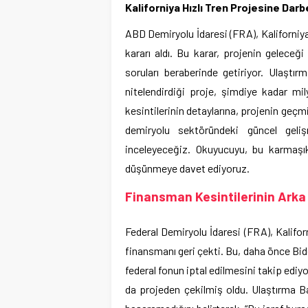
Kaliforniya Hızlı Tren Projesine Da
ABD Demiryolu İdaresi (FRA), Kaliforniya’n
kararı aldı. Bu karar, projenin gelec
soruları beraberinde getiriyor. Ulaştı
nitelendirdiği proje, şimdiye kadar mil
kesintilerinin detaylarına, projenin geçm
demiryolu sektöründeki güncel geliş
inceleyeceğiz. Okuyucuyu, bu karmaşı
düşünmeye davet ediyoruz.
Finansman Kesintilerinin Arka 
Federal Demiryolu İdaresi (FRA), Kaliforn
finansmanı geri çekti. Bu, daha önce Bide
federal fonun iptal edilmesini takip ediyo
da projeden çekilmiş oldu. Ulaştırma Ba