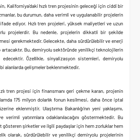
, Kaliforniya’daki hızlı tren projesinin geleceği için ciddi bir
zmanlar, bu durumun, daha verimli ve uygulanabilir projelerin
 ifade ediyor. Hızlı tren projeleri, yüksek maliyetleri ve uzun
orlu projelerdir. Bu nedenle, projelerin dikkatli bir şekilde
mesi gerekmektedir. Gelecekte, daha sürdürülebilir ve enerji
 artacaktır. Bu, demiryolu sektöründe yenilikçi teknolojilerin
k edecektir. Özellikle, sinyalizasyon sistemleri, demiryolu
ibi alanlarda gelişmeler beklenmektedir.
zlı tren projesi için finansmanı geri çekme kararı, projenin
oplamda 175 milyon dolarlık fonun kesilmesi, daha önce iptal
üzerine eklenmiştir. Ulaştırma Bakanlığı’nın yeni yaklaşımı,
e verimli yatırımlara odaklanılacağını göstermektedir. Bu
 gösteren şirketler ve ilgili paydaşlar için hem zorluklar hem
ik olarak, sürdürülebilir ve yenilikçi demiryolu projelerinin