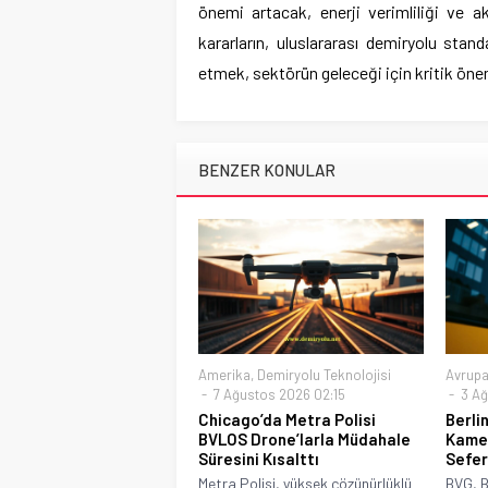
önemi artacak, enerji verimliliği ve ak
kararların, uluslararası demiryolu stand
etmek, sektörün geleceği için kritik öne
BENZER KONULAR
Amerika
,
Demiryolu Teknolojisi
Avrup
7 Ağustos 2026 02:15
3 Ağ
Chicago’da Metra Polisi
Berli
BVLOS Drone’larla Müdahale
Kamer
Süresini Kısalttı
Sefer
Metra Polisi, yüksek çözünürlüklü
BVG, B