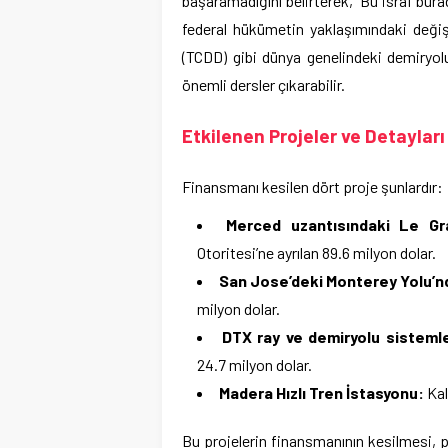
başaramadığını belirterek, “Bu israf bura
federal hükümetin yaklaşımındaki değiş
(TCDD) gibi dünya genelindeki demiryol
önemli dersler çıkarabilir.
Etkilenen Projeler ve Detayları
Finansmanı kesilen dört proje şunlardır:
Merced uzantısındaki Le G
Otoritesi’ne ayrılan 89.6 milyon dolar.
San Jose’deki Monterey Yolu’nd
milyon dolar.
DTX ray ve demiryolu sistemler
24.7 milyon dolar.
Madera Hızlı Tren İstasyonu:
Kal
Bu projelerin finansmanının kesilmesi, 