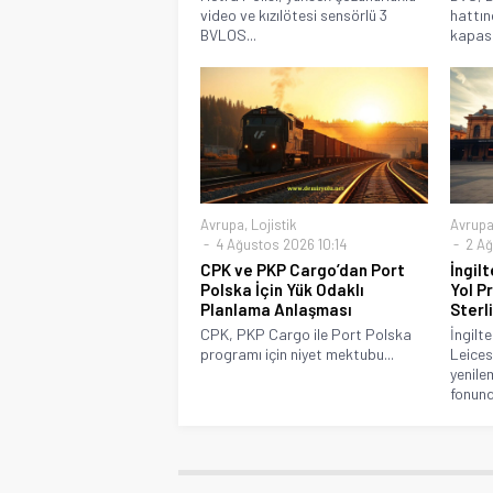
video ve kızılötesi sensörlü 3
hattın
BVLOS...
kapasit
Avrupa
,
Lojistik
Avrup
4 Ağustos 2026 10:14
2 Ağ
CPK ve PKP Cargo’dan Port
İngil
Polska İçin Yük Odaklı
Yol P
Planlama Anlaşması
Sterli
CPK, PKP Cargo ile Port Polska
İngilt
programı için niyet mektubu...
Leices
yenile
fonund