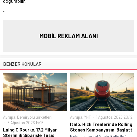
doğurabilir.
“`
MOBİL REKLAM ALANI
BENZER KONULAR
Avrupa
,
Demiryolu Şirketleri
Avrupa
,
YHT
1 Ağustos 2026 20:12
6 Ağustos 2026 14:16
Italo, Hızlı Trenlerinde Rolling
Laing O’Rourke, 17,2 Milyar
Stones Kampanyasını Başlattı
Sterlinlik Siparişle Tesis
Italo, Universal Music Italia ile 1