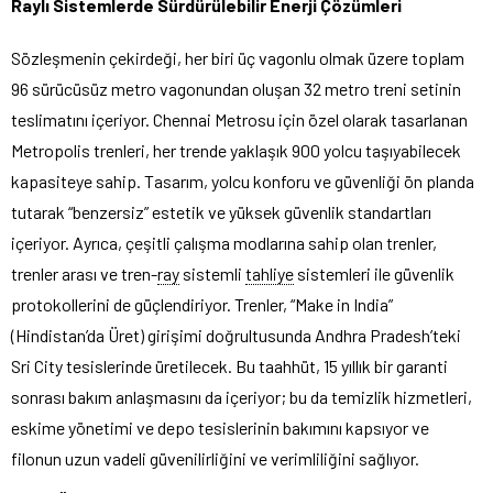
Raylı Sistemlerde Sürdürülebilir Enerji Çözümleri
Sözleşmenin çekirdeği, her biri üç vagonlu olmak üzere toplam
96 sürücüsüz metro vagonundan oluşan 32 metro treni setinin
teslimatını içeriyor. Chennai Metrosu için özel olarak tasarlanan
Metropolis trenleri, her trende yaklaşık 900 yolcu taşıyabilecek
kapasiteye sahip. Tasarım, yolcu konforu ve güvenliği ön planda
tutarak “benzersiz” estetik ve yüksek güvenlik standartları
içeriyor. Ayrıca, çeşitli çalışma modlarına sahip olan trenler,
trenler arası ve tren-
ray
sistemli
tahliye
sistemleri ile güvenlik
protokollerini de güçlendiriyor. Trenler, “Make in India”
(Hindistan’da Üret) girişimi doğrultusunda Andhra Pradesh’teki
Sri City tesislerinde üretilecek. Bu taahhüt, 15 yıllık bir garanti
sonrası bakım anlaşmasını da içeriyor; bu da temizlik hizmetleri,
eskime yönetimi ve depo tesislerinin bakımını kapsıyor ve
filonun uzun vadeli güvenilirliğini ve verimliliğini sağlıyor.