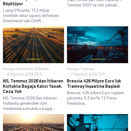
Büyütüyor
Temmuz 2025'te tüm yüksek...
Laing O'Rourke, 17,2 milyar
sterlinlik rekor sipariş defteriyle
Smethwick'teki CHtM...
Avrupa
,
Demiryolu Şirketleri
Avrupa
,
Tramvay
8 Ağustos 2026 02:11
7 Ağustos 2026 10:11
NS, Temmuz 2026’dan İtibaren
Brescia 426 Milyon Euro’luk
Koltukta Bagaja Kalıcı Yasak,
Tramvay İnşaatına Başladı
Ceza Yok
Brescia, 426 milyon Euro toplam
NS, Temmuz 2026'dan itibaren
yatırımla 11,3 km'lik T2 Fiera–
Hollanda genelindeki tüm
Pendolina...
trenlerinde koltuklara bagaj...