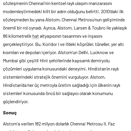
sözleşmenin Chennai’nin kentsel raylı ulaşım manzarasını
modernleştirmedeki kilit bir adım olduğunu belirtti. 2010’daki ilk
sözleşmeden bu yana Alstom, Chennai Metrosu’nun gelişiminde
önemli bir rol oynadı. Ayrıca, Alstom, Larsen & Toubro ile yaklaşık
86 kilometrelik
hat
altyapısının tasarımını ve inşasını
gerçekleştiriyor. Bu, Koridor I ve II’deki köprüler, tüneller, yer altı
kısımları ve depoları içeriyor. Alstom’un Delhi, Lucknow ve
Mumbai gibi çeşitli Hint şehirlerinde kapsamlı demiryolu
çözümleri uygulama konusundaki deneyimi, Hindistan’ın raylı
sistemlerindeki stratejik önemini vurguluyor. Alstom,
Hindistan’da her üç metroyla üretim sağladığı için ülkenin raylı
sistemleri konusunda öncü bir sağlayıcı olarak konumunu
güçlendiriyor.
Sonuç
Alstom’a verilen 182 milyon dolarlık Chennai Metrosu II. Faz