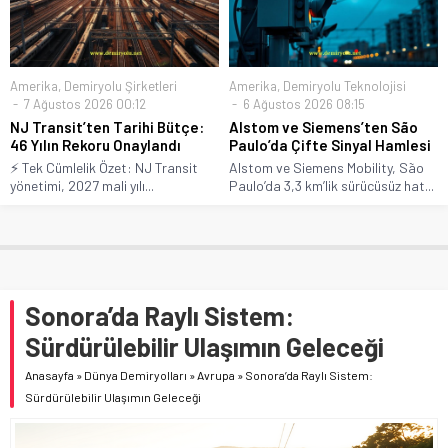
Amerika
,
Demiryolu Şirketleri
Amerika
,
Demiryolu Teknolojisi
7 Ağustos 2026 00:12
6 Ağustos 2026 08:15
NJ Transit’ten Tarihi Bütçe:
Alstom ve Siemens’ten São
46 Yılın Rekoru Onaylandı
Paulo’da Çifte Sinyal Hamlesi
⚡ Tek Cümlelik Özet: NJ Transit
Alstom ve Siemens Mobility, São
yönetimi, 2027 mali yılı...
Paulo’da 3,3 km’lik sürücüsüz hat...
Sonora’da Raylı Sistem:
Sürdürülebilir Ulaşımın Geleceği
Anasayfa
»
Dünya Demiryolları
»
Avrupa
»
Sonora’da Raylı Sistem:
Sürdürülebilir Ulaşımın Geleceği