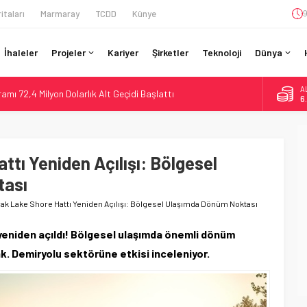
itaları
Marmaray
TCDD
Künye
9
İhaleler
Projeler
Kariyer
Şirketler
Teknoloji
Dünya
A
ı 72,4 Milyon Dolarlık Alt Geçidi Başlattı
6
ine İHA Saldırısı: Zamanında Tahliye Faciayı Önledi
B
1
gramı: 70. İstasyona Ulaşıldı
re’de Lider, Class 99’lar 2026’da Yolda
tı Yeniden Açılışı: Bölgesel
D
47
 Milyar Real’lik PTC Anlaşmasını 2031’e Kadar Tamamlayacak
tası
E
5
ak Lake Shore Hattı Yeniden Açılışı: Bölgesel Ulaşımda Dönüm Noktası
yeniden açıldı! Bölgesel ulaşımda önemli dönüm
k. Demiryolu sektörüne etkisi inceleniyor.