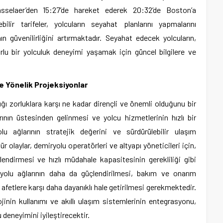
sselaer’den 15:27’de hareket ederek 20:32’de Boston’a
lir tarifeler, yolcuların seyahat planlarını yapmalarını
n güvenilirliğini artırmaktadır. Seyahat edecek yolcuların,
u bir yolculuk deneyimi yaşamak için güncel bilgilere ve
 Yönelik Projeksiyonlar
ğı zorluklara karşı ne kadar dirençli ve önemli olduğunu bir
ının üstesinden gelinmesi ve yolcu hizmetlerinin hızlı bir
lu ağlarının stratejik değerini ve sürdürülebilir ulaşım
r olaylar, demiryolu operatörleri ve altyapı yöneticileri için,
endirmesi ve hızlı müdahale kapasitesinin gerekliliği gibi
ryolu ağlarının daha da güçlendirilmesi, bakım ve onarım
l afetlere karşı daha dayanıklı hale getirilmesi gerekmektedir.
jinin kullanımı ve akıllı ulaşım sistemlerinin entegrasyonu,
 deneyimini iyileştirecektir.