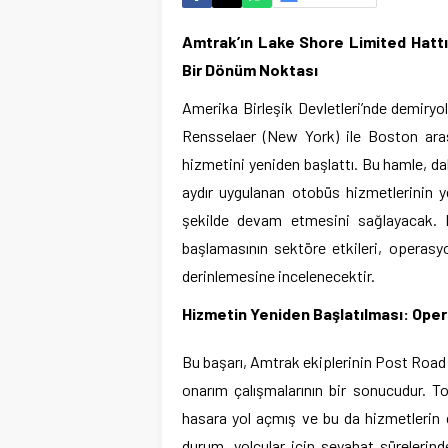
Amtrak’ın Lake Shore Limited Hattın
Bir Dönüm Noktası
Amerika Birleşik Devletleri’nde demiryo
Rensselaer (New York) ile Boston ara
hizmetini yeniden başlattı. Bu hamle, d
aydır uygulanan otobüs hizmetlerinin yer
şekilde devam etmesini sağlayacak.
başlamasının sektöre etkileri, operasyo
derinlemesine incelenecektir.
Hizmetin Yeniden Başlatılması: Oper
Bu başarı, Amtrak ekiplerinin Post Road
onarım çalışmalarının bir sonucudur. T
hasara yol açmış ve bu da hizmetlerin
durum, yolcular için seyahat sürelerind