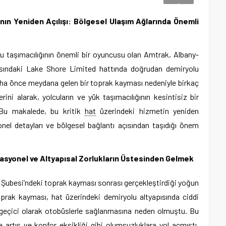
ın Yeniden Açılışı: Bölgesel Ulaşım Ağlarında Önemli
lu taşımacılığının önemli bir oyuncusu olan Amtrak, Albany-
sındaki Lake Shore Limited hattında doğrudan demiryolu
aha önce meydana gelen bir toprak kayması nedeniyle birkaç
ini alarak, yolcuların ve yük taşımacılığının kesintisiz bir
 Bu makalede, bu kritik
hat
üzerindeki hizmetin yeniden
nel detayları ve bölgesel bağlantı açısından taşıdığı önem
asyonel ve Altyapısal Zorlukların Üstesinden Gelmek
 Şubesi’ndeki toprak kayması sonrası gerçekleştirdiği yoğun
oprak kayması, hat üzerindeki demiryolu altyapısında ciddi
 geçici olarak otobüslerle sağlanmasına neden olmuştu. Bu
e artış ve konfor eksikliği gibi olumsuzluklara yol açmıştı.