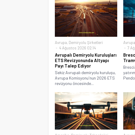
Avrupa
,
Demiryolu Şirketleri
Avrup
4 Ağustos 2026 02:14
7 Ağ
Avrupalı Demiryolu Kuruluşları
Bresc
ETS Revizyonunda Altyapı
Tramv
Payı Talep Ediyor
Bresci
Sekiz Avrupalı demiryolu kuruluşu,
yatırım
Avrupa Komisyonu'nun 2026 ETS
Pendol
revizyonu öncesinde...