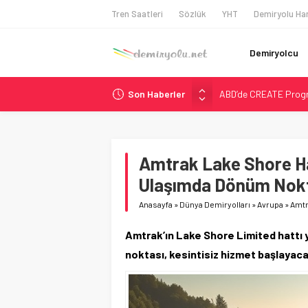
Tren Saatleri
Sözlük
YHT
Demiryolu Har
Demiryolcu
Son Haberler
ABD’de CREATE Program
Ukrayna’da Yolcu Tren
DB Modernizasyon Pro
GB Railfreight İngilte
Amtrak Lake Shore Hat
Wabtec Brezilya’da 1
Ulaşımda Dönüm Nok
Anasayfa
»
Dünya Demiryolları
»
Avrupa
»
Amtr
Amtrak’ın Lake Shore Limited hattı 
noktası, kesintisiz hizmet başlayaca