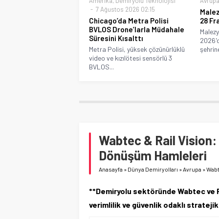
Amerika
,
Demiryolu Teknolojisi
Avrup
7 Ağustos 2026 02:15
Malez
Chicago’da Metra Polisi
28 Fr
BVLOS Drone’larla Müdahale
Malezy
Süresini Kısalttı
2026'd
Metra Polisi, yüksek çözünürlüklü
şehrine
video ve kızılötesi sensörlü 3
BVLOS...
Wabtec & Rail Vision:
Dönüşüm Hamleleri
Anasayfa
»
Dünya Demiryolları
»
Avrupa
»
Wabt
**Demiryolu sektöründe Wabtec ve R
verimlilik ve güvenlik odaklı stratejik