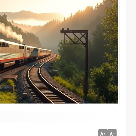
A
A
+
-