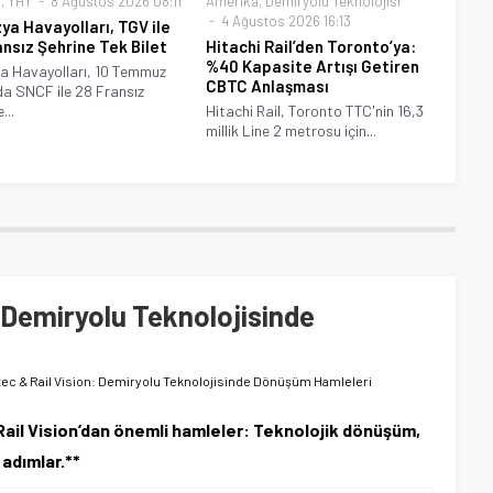
a
,
YHT
8 Ağustos 2026 08:11
Amerika
,
Demiryolu Teknolojisi
4 Ağustos 2026 16:13
ya Havayolları, TGV ile
ansız Şehrine Tek Bilet
Hitachi Rail’den Toronto’ya:
%40 Kapasite Artışı Getiren
a Havayolları, 10 Temmuz
CBTC Anlaşması
a SNCF ile 28 Fransız
...
Hitachi Rail, Toronto TTC'nin 16,3
millik Line 2 metrosu için...
 Demiryolu Teknolojisinde
ec & Rail Vision: Demiryolu Teknolojisinde Dönüşüm Hamleleri
ail Vision’dan önemli hamleler: Teknolojik dönüşüm,
 adımlar.**