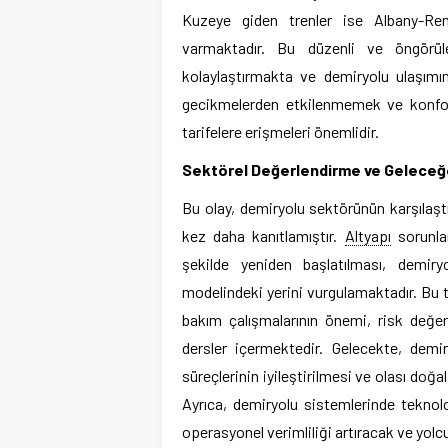
Kuzeye giden trenler ise Albany-Ren
varmaktadır. Bu düzenli ve öngörülebi
kolaylaştırmakta ve demiryolu ulaşımını
gecikmelerden etkilenmemek ve konforl
tarifelere erişmeleri önemlidir.
Sektörel Değerlendirme ve Geleceğe
Bu olay, demiryolu sektörünün karşılaştı
kez daha kanıtlamıştır.
Altyapı
sorunlar
şekilde yeniden başlatılması, demiryo
modelindeki yerini vurgulamaktadır. Bu tü
bakım çalışmalarının önemi, risk değerl
dersler içermektedir. Gelecekte, demi
süreçlerinin iyileştirilmesi ve olası doğa
Ayrıca, demiryolu sistemlerinde teknolo
operasyonel verimliliği artıracak ve yolcu