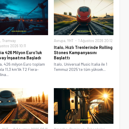
a
,
Tramvay
Avrupa
,
YHT
1 Ağustos 2026 20:12
ustos 2026 10:11
Italo, Hızlı Trenlerinde Rolling
ia 426 Milyon Euro’luk
Stones Kampanyasını
ay İnşaatına Başladı
Başlattı
a, 426 milyon Euro toplam
Italo, Universal Music Italia ile 1
la 11,3 km'lik T2 Fiera–
Temmuz 2025'te tüm yüksek...
ina...