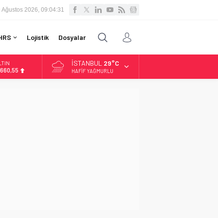
 Ağustos 2026, 09:04:32
HRS
Lojistik
Dosyalar
İSTANBUL
29°C
LTIN
.660,55
HAFIF YAĞMURLU
İST
3.779,39
OLAR
,7111
URO
5,1881