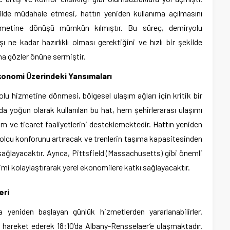
kilde müdahale etmesi, hattın yeniden kullanıma açılmasını
metine dönüşü mümkün kılmıştır. Bu süreç, demiryolu
ı ne kadar hazırlıklı olması gerektiğini ve hızlı bir şekilde
ha gözler önüne sermiştir.
Ekonomi Üzerindeki Yansımaları
u hizmetine dönmesi, bölgesel ulaşım ağları için kritik bir
da yoğun olarak kullanılan bu hat, hem şehirlerarası ulaşımı
m ve ticaret faaliyetlerini desteklemektedir. Hattın yeniden
 yolcu konforunu artıracak ve trenlerin taşıma kapasitesinden
 sağlayacaktır. Ayrıca, Pittsfield (Massachusetts) gibi önemli
imi kolaylaştırarak yerel ekonomilere katkı sağlayacaktır.
eri
 yeniden başlayan günlük hizmetlerden yararlanabilirler.
de hareket ederek 18:10’da Albany-Rensselaer’e ulaşmaktadır.