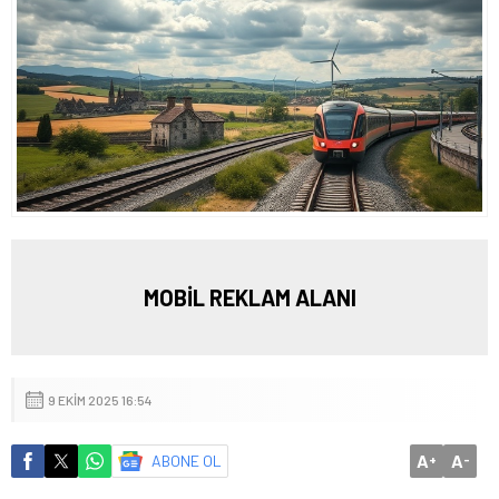
MOBİL REKLAM ALANI
9 EKIM 2025 16:54
A
A
ABONE OL
+
-