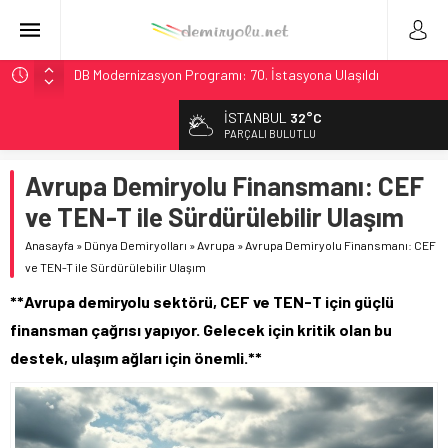
DB Modernizasyon Programı: 70. İstasyona Ulaşıldı
GB Railfreight İngiltere’de Lider, Class 99’lar 2026’da Yolda
İSTANBUL
32°C
İngiltere Demiryolunda Tarihi Entegrasyon: GBR Anglia
PARÇALI BULUTLU
Resmen Başladı
Avrupa Demiryolu Finansmanı: CEF
Malezya Havayolları, TGV ile 28 Fransız Şehrine Tek Bilet
ve TEN-T ile Sürdürülebilir Ulaşım
Ukrayna’da Yolcu Trenine İHA Saldırısı: Zamanında Tahliye
Faciayı Önledi
Anasayfa
»
Dünya Demiryolları
»
Avrupa
»
Avrupa Demiryolu Finansmanı: CEF
ve TEN-T ile Sürdürülebilir Ulaşım
**Avrupa demiryolu sektörü, CEF ve TEN-T için güçlü
finansman çağrısı yapıyor. Gelecek için kritik olan bu
destek, ulaşım ağları için önemli.**