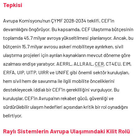
Tepkisi
Avrupa Komisyonu’nun ÇYMF 2028-2034 teklifi, CEF’in
devamlılığını öngörüyor. Bu kapsamda, CEF Ulaştırma bütçesinin
toplamda 45.7 milyar avroya yükseltilmesi planlanıyor. Ancak, bu
bütçenin 15.7 milyar avrosu askeri mobiliteye ayrılırken, sivil
ulaştırma projeleri için ayrılan kaynakların mevcut döneme göre
azalması endişe yaratıyor. AERRL, ALLRAIL,
CER
, CT4EU, EIM,
ERFA, UIP, UITP, UIRR ve UNIFE gibi önemli sektör kuruluşları,
hem sivil hem de savunma ile ilgili mobilite önceliklerini
destekleyecek iddialı bir CEF’in gerekliliğini vurguluyor. Bu
kuruluşlar, CEF’in Avrupa’nın rekabet gücü, güvenliği ve
sürdürülebilir ulaşım hedefleri açısından kritik bir rol oynadığını
belirtiyor.
Raylı Sistemlerin Avrupa Ulaşımındaki Kilit Rolü