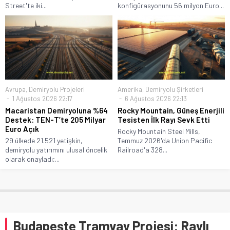
Street'te iki...
konfigürasyonunu 56 milyon Euro...
Avrupa
,
Demiryolu Projeleri
Amerika
,
Demiryolu Şirketleri
1 Ağustos 2026 22:17
6 Ağustos 2026 22:13
Macaristan Demiryoluna %64
Rocky Mountain, Güneş Enerjili
Destek: TEN-T’te 205 Milyar
Tesisten İlk Rayı Sevk Etti
Euro Açık
Rocky Mountain Steel Mills,
29 ülkede 21.521 yetişkin,
Temmuz 2026'da Union Pacific
demiryolu yatırımını ulusal öncelik
Railroad'a 328...
olarak onayladı;...
Budapeşte Tramvay Projesi: Raylı