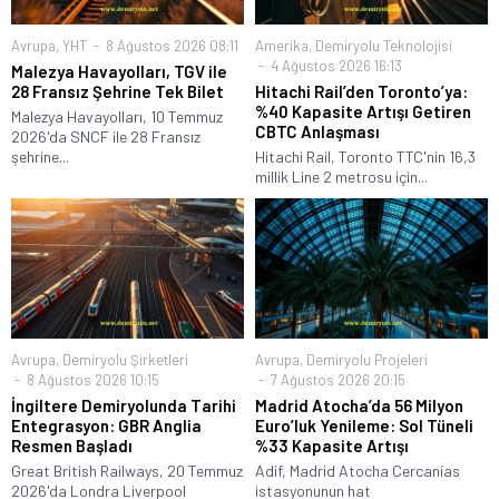
Avrupa
,
YHT
8 Ağustos 2026 08:11
Amerika
,
Demiryolu Teknolojisi
4 Ağustos 2026 16:13
Malezya Havayolları, TGV ile
28 Fransız Şehrine Tek Bilet
Hitachi Rail’den Toronto’ya:
%40 Kapasite Artışı Getiren
Malezya Havayolları, 10 Temmuz
CBTC Anlaşması
2026'da SNCF ile 28 Fransız
şehrine...
Hitachi Rail, Toronto TTC'nin 16,3
millik Line 2 metrosu için...
Avrupa
,
Demiryolu Şirketleri
Avrupa
,
Demiryolu Projeleri
8 Ağustos 2026 10:15
7 Ağustos 2026 20:15
İngiltere Demiryolunda Tarihi
Madrid Atocha’da 56 Milyon
Entegrasyon: GBR Anglia
Euro’luk Yenileme: Sol Tüneli
Resmen Başladı
%33 Kapasite Artışı
Great British Railways, 20 Temmuz
Adif, Madrid Atocha Cercanías
2026'da Londra Liverpool
istasyonunun hat