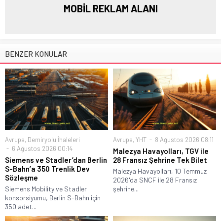
MOBİL REKLAM ALANI
BENZER KONULAR
Avrupa
,
Demiryolu İhaleleri
Avrupa
,
YHT
8 Ağustos 2026 08:11
6 Ağustos 2026 00:14
Malezya Havayolları, TGV ile
Siemens ve Stadler’dan Berlin
28 Fransız Şehrine Tek Bilet
S-Bahn’a 350 Trenlik Dev
Malezya Havayolları, 10 Temmuz
Sözleşme
2026'da SNCF ile 28 Fransız
Siemens Mobility ve Stadler
şehrine...
konsorsiyumu, Berlin S-Bahn için
350 adet...