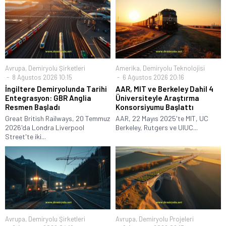
Avrupa
,
Demiryolu Şirketleri
Amerika
,
Demiryolu Teknolojisi
8 Ağustos 2026 10:15
6 Ağustos 2026 20:16
İngiltere Demiryolunda Tarihi
AAR, MIT ve Berkeley Dahil 4
Entegrasyon: GBR Anglia
Üniversiteyle Araştırma
Resmen Başladı
Konsorsiyumu Başlattı
Great British Railways, 20 Temmuz
AAR, 22 Mayıs 2025'te MIT, UC
2026'da Londra Liverpool
Berkeley, Rutgers ve UIUC...
Street'te iki...
Avrupa
,
Demiryolu Şirketleri
Avrupa
,
Demiryolu Projeleri