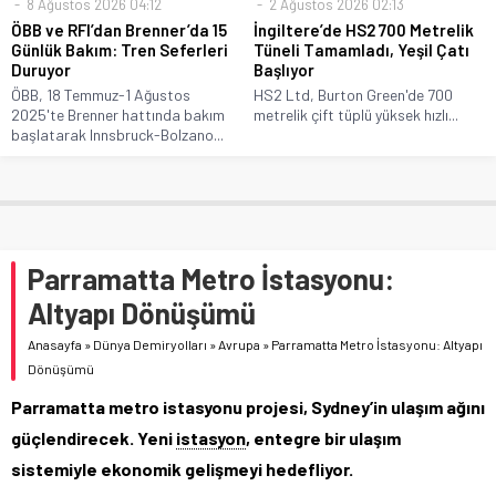
8 Ağustos 2026 04:12
2 Ağustos 2026 02:13
ÖBB ve RFI’dan Brenner’da 15
İngiltere’de HS2 700 Metrelik
Günlük Bakım: Tren Seferleri
Tüneli Tamamladı, Yeşil Çatı
Duruyor
Başlıyor
ÖBB, 18 Temmuz-1 Ağustos
HS2 Ltd, Burton Green'de 700
2025'te Brenner hattında bakım
metrelik çift tüplü yüksek hızlı...
başlatarak Innsbruck-Bolzano...
Parramatta Metro İstasyonu:
Altyapı Dönüşümü
Anasayfa
»
Dünya Demiryolları
»
Avrupa
»
Parramatta Metro İstasyonu: Altyapı
Dönüşümü
Parramatta metro istasyonu projesi, Sydney’in ulaşım ağını
güçlendirecek. Yeni
istasyon
, entegre bir ulaşım
sistemiyle ekonomik gelişmeyi hedefliyor.