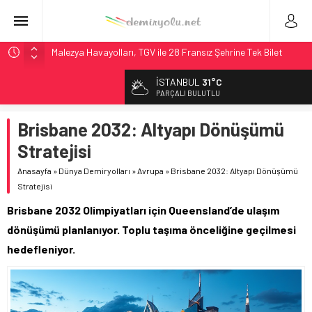
Malezya Havayolları, TGV ile 28 Fransız Şehrine Tek Bilet
ÖBB ve RFI’dan Brenner’da 15 Günlük Bakım: Tren Seferleri
İSTANBUL
31°C
Duruyor
PARÇALI BULUTLU
NS, Temmuz 2026’dan İtibaren Koltukta Bagaja Kalıcı
Yasak, Ceza Yok
Brisbane 2032: Altyapı Dönüşümü
Madrid Atocha’da 56 Milyon Euro’luk Yenileme: Sol Tüneli
Stratejisi
%33 Kapasite Artışı
Anasayfa
»
Dünya Demiryolları
»
Avrupa
»
Brisbane 2032: Altyapı Dönüşümü
İngiltere Demiryolunda Tarihi Entegrasyon: GBR Anglia
Stratejisi
Resmen Başladı
Brisbane 2032 Olimpiyatları için Queensland’de ulaşım
dönüşümü planlanıyor. Toplu taşıma önceliğine geçilmesi
hedefleniyor.