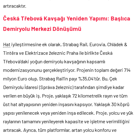
artıracaktır.
Česká Třebová Kavşağı Yeniden Yapımı: Başlıca
Demiryolu Merkezi Dönüşümü
Hat
iyileştirmesine ek olarak, Strabag Rail, Eurovia, Chládek &
Tintěra ve Elektrizace železnic Praha ile birlikte Česká
Třebová’daki yoğun demiryolu kavşağının kapsamlı
modernizasyonunu gerçekleştiriyor. Projenin toplam değeri 714
milyon Euro olup, Strabag Rail’in payı %35,04’tür. Bu, Çek
Demiryolu İdaresi (Správa železnic) tarafından şimdiye kadar
verilen en büyük iş. Proje, yaklaşık 72 kilometrelik rayın ve tüm
üst hat altyapısının yeniden inşasını kapsıyor. Yaklaşık 30 köprü
yapısı yenilenecek veya yeniden inşa edilecek. Proje, yolcu ve yük
raylarının tamamını yenileyerek kapasite ve işletme verimliliğini
artıracak. Ayrıca, tüm platformlar, artan yolcu konforu ve