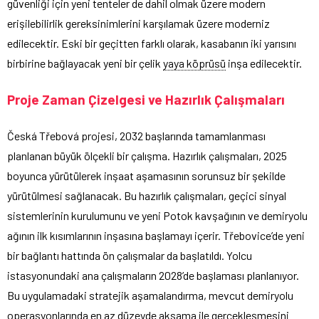
güvenliği için yeni tenteler de dahil olmak üzere modern
erişilebilirlik gereksinimlerini karşılamak üzere moderniz
edilecektir. Eski bir geçitten farklı olarak, kasabanın iki yarısını
birbirine bağlayacak yeni bir çelik
yaya köprüsü
inşa edilecektir.
Proje Zaman Çizelgesi ve Hazırlık Çalışmaları
Česká Třebová projesi, 2032 başlarında tamamlanması
planlanan büyük ölçekli bir çalışma. Hazırlık çalışmaları, 2025
boyunca yürütülerek inşaat aşamasının sorunsuz bir şekilde
yürütülmesi sağlanacak. Bu hazırlık çalışmaları, geçici sinyal
sistemlerinin kurulumunu ve yeni Potok kavşağının ve demiryolu
ağının ilk kısımlarının inşasına başlamayı içerir. Třebovice’de yeni
bir bağlantı hattında ön çalışmalar da başlatıldı. Yolcu
istasyonundaki ana çalışmaların 2028’de başlaması planlanıyor.
Bu uygulamadaki stratejik aşamalandırma, mevcut demiryolu
operasyonlarında en az düzeyde aksama ile gerçekleşmesini