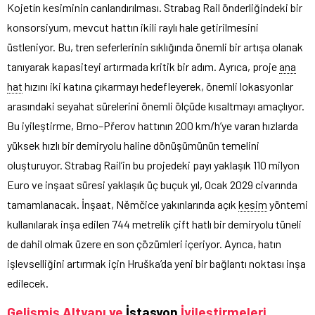
Kojetín kesiminin canlandırılması. Strabag Rail önderliğindeki bir
konsorsiyum, mevcut hattın ikili raylı hale getirilmesini
üstleniyor. Bu, tren seferlerinin sıklığında önemli bir artışa olanak
tanıyarak kapasiteyi artırmada kritik bir adım. Ayrıca, proje
ana
hat
hızını iki katına çıkarmayı hedefleyerek, önemli lokasyonlar
arasındaki seyahat sürelerini önemli ölçüde kısaltmayı amaçlıyor.
Bu iyileştirme, Brno–Přerov hattının 200 km/h’ye varan hızlarda
yüksek hızlı bir demiryolu haline dönüşümünün temelini
oluşturuyor. Strabag Rail’in bu projedeki payı yaklaşık 110 milyon
Euro ve inşaat süresi yaklaşık üç buçuk yıl, Ocak 2029 civarında
tamamlanacak. İnşaat, Němčice yakınlarında açık
kesim
yöntemi
kullanılarak inşa edilen 744 metrelik çift hatlı bir demiryolu tüneli
de dahil olmak üzere en son çözümleri içeriyor. Ayrıca, hatın
işlevselliğini artırmak için Hruška’da yeni bir bağlantı noktası inşa
edilecek.
Gelişmiş Altyapı ve
İstasyon
İyileştirmeleri