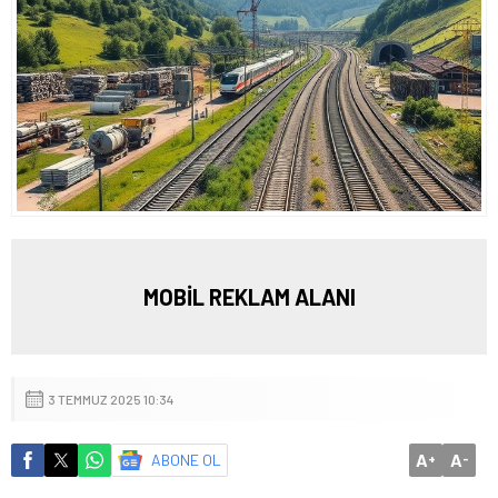
MOBİL REKLAM ALANI
3 TEMMUZ 2025 10:34
A
A
ABONE OL
+
-