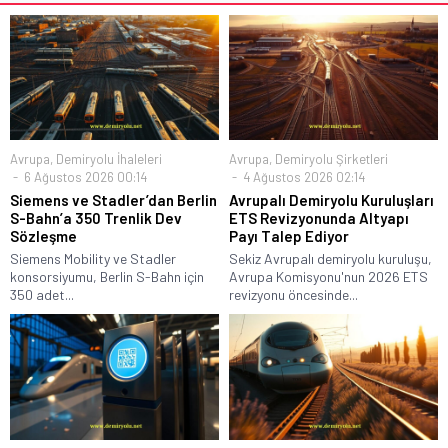
Avrupa
,
Demiryolu İhaleleri
Avrupa
,
Demiryolu Şirketleri
6 Ağustos 2026 00:14
4 Ağustos 2026 02:14
Siemens ve Stadler’dan Berlin
Avrupalı Demiryolu Kuruluşları
S-Bahn’a 350 Trenlik Dev
ETS Revizyonunda Altyapı
Sözleşme
Payı Talep Ediyor
Siemens Mobility ve Stadler
Sekiz Avrupalı demiryolu kuruluşu,
konsorsiyumu, Berlin S-Bahn için
Avrupa Komisyonu'nun 2026 ETS
350 adet...
revizyonu öncesinde...