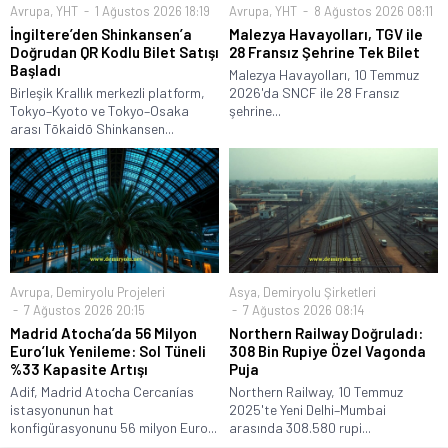
Avrupa
,
YHT
1 Ağustos 2026 18:19
Avrupa
,
YHT
8 Ağustos 2026 08:11
İngiltere’den Shinkansen’a
Malezya Havayolları, TGV ile
Doğrudan QR Kodlu Bilet Satışı
28 Fransız Şehrine Tek Bilet
Başladı
Malezya Havayolları, 10 Temmuz
Birleşik Krallık merkezli platform,
2026'da SNCF ile 28 Fransız
Tokyo–Kyoto ve Tokyo–Osaka
şehrine...
arası Tōkaidō Shinkansen...
Avrupa
,
Demiryolu Projeleri
Asya
,
Demiryolu Şirketleri
7 Ağustos 2026 20:15
7 Ağustos 2026 08:14
Madrid Atocha’da 56 Milyon
Northern Railway Doğruladı:
Euro’luk Yenileme: Sol Tüneli
308 Bin Rupiye Özel Vagonda
%33 Kapasite Artışı
Puja
Adif, Madrid Atocha Cercanías
Northern Railway, 10 Temmuz
istasyonunun hat
2025'te Yeni Delhi–Mumbai
konfigürasyonunu 56 milyon Euro...
arasında 308.580 rupi...