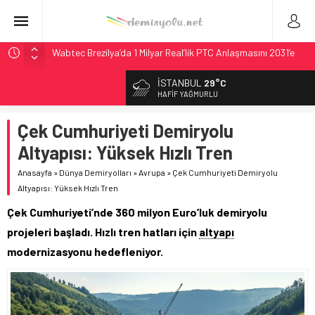
Wabtec Brezilya’da 1 Milyar Real’lik PTC Anlaşmasını 2031’e
Kadar Tamamlayacak
İSTANBUL
29°C
ABD’de CREATE Programı 72,4 Milyon Dolarlık Alt Geçidi
HAFIF YAĞMURLU
Başlattı
Ukrayna’da Yolcu Trenine İHA Saldırısı: Zamanında Tahliye
Çek Cumhuriyeti Demiryolu
Faciayı Önledi
Altyapısı: Yüksek Hızlı Tren
DB Modernizasyon Programı: 70. İstasyona Ulaşıldı
Anasayfa
»
Dünya Demiryolları
»
Avrupa
»
Çek Cumhuriyeti Demiryolu
Utah’ta 31 Milyon Dolarlık Proje Trafik Çilesini Bitiriyor
Altyapısı: Yüksek Hızlı Tren
Çek Cumhuriyeti’nde 360 milyon Euro’luk demiryolu
projeleri başladı. Hızlı tren hatları için
altyapı
modernizasyonu hedefleniyor.