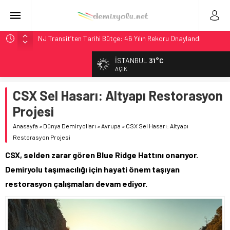
NJ Transit’ten Tarihi Bütçe: 46 Yılın Rekoru Onaylandı
Rocky Mountain, Güneş Enerjili Tesisten İlk Rayı Sevk Etti
İSTANBUL
31°C
AAR, MIT ve Berkeley Dahil 4 Üniversiteyle Araştırma
AÇIK
Konsorsiyumu Başlattı
CSX Sel Hasarı: Altyapı Restorasyon
Long Beach Limanı’na 58 Milyon Dolarlık Yeşil Yatırım Ödülü
Projesi
Chicago’da Metra Polisi BVLOS Drone’larla Müdahale
Süresini Kısalttı
Anasayfa
»
Dünya Demiryolları
»
Avrupa
»
CSX Sel Hasarı: Altyapı
Restorasyon Projesi
CSX, selden zarar gören Blue Ridge Hattını onarıyor.
Demiryolu taşımacılığı için hayati önem taşıyan
restorasyon çalışmaları devam ediyor.