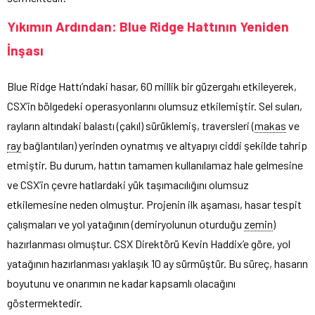
Yıkımın Ardından: Blue Ridge Hattının Yeniden
İnşası
Blue Ridge Hattı’ndaki hasar, 60 millik bir güzergahı etkileyerek,
CSX’in bölgedeki operasyonlarını olumsuz etkilemiştir. Sel suları,
rayların altındaki balastı (çakıl) sürüklemiş, traversleri (
makas
ve
ray
bağlantıları) yerinden oynatmış ve altyapıyı ciddi şekilde tahrip
etmiştir. Bu durum, hattın tamamen kullanılamaz hale gelmesine
ve CSX’in çevre hatlardaki yük taşımacılığını olumsuz
etkilemesine neden olmuştur. Projenin ilk aşaması, hasar tespit
çalışmaları ve yol yatağının (demiryolunun oturduğu
zemin
)
hazırlanması olmuştur. CSX Direktörü Kevin Haddix’e göre, yol
yatağının hazırlanması yaklaşık 10 ay sürmüştür. Bu süreç, hasarın
boyutunu ve onarımın ne kadar kapsamlı olacağını
göstermektedir.