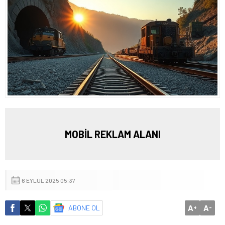
MOBİL REKLAM ALANI
6 EYLÜL 2025 05:37
A
A
ABONE OL
+
-