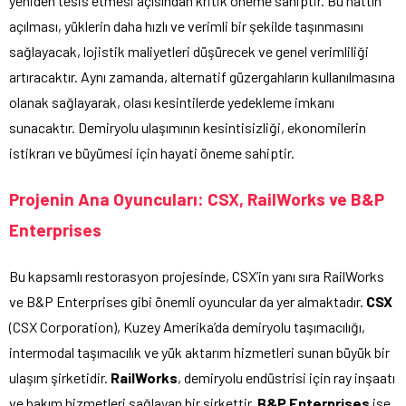
yeniden tesis etmesi açısından kritik öneme sahiptir. Bu hattın
açılması, yüklerin daha hızlı ve verimli bir şekilde taşınmasını
sağlayacak, lojistik maliyetleri düşürecek ve genel verimliliği
artıracaktır. Aynı zamanda, alternatif güzergahların kullanılmasına
olanak sağlayarak, olası kesintilerde yedekleme imkanı
sunacaktır. Demiryolu ulaşımının kesintisizliği, ekonomilerin
istikrarı ve büyümesi için hayati öneme sahiptir.
Projenin Ana Oyuncuları: CSX, RailWorks ve B&P
Enterprises
Bu kapsamlı restorasyon projesinde, CSX’in yanı sıra RailWorks
ve B&P Enterprises gibi önemli oyuncular da yer almaktadır.
CSX
(CSX Corporation), Kuzey Amerika’da demiryolu taşımacılığı,
intermodal taşımacılık ve yük aktarım hizmetleri sunan büyük bir
ulaşım şirketidir.
RailWorks
, demiryolu endüstrisi için ray inşaatı
ve bakım hizmetleri sağlayan bir şirkettir.
B&P Enterprises
ise