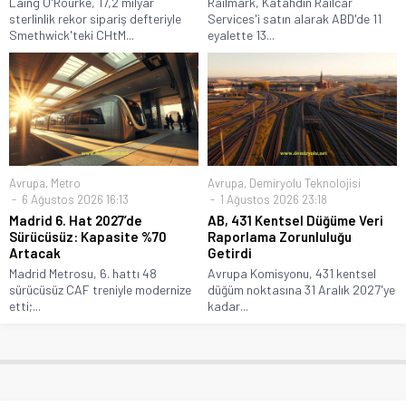
Laing O'Rourke, 17,2 milyar
Railmark, Katahdin Railcar
sterlinlik rekor sipariş defteriyle
Services'i satın alarak ABD'de 11
Smethwick'teki CHtM...
eyalette 13...
Avrupa
,
Metro
Avrupa
,
Demiryolu Teknolojisi
6 Ağustos 2026 16:13
1 Ağustos 2026 23:18
Madrid 6. Hat 2027’de
AB, 431 Kentsel Düğüme Veri
Sürücüsüz: Kapasite %70
Raporlama Zorunluluğu
Artacak
Getirdi
Madrid Metrosu, 6. hattı 48
Avrupa Komisyonu, 431 kentsel
sürücüsüz CAF treniyle modernize
düğüm noktasına 31 Aralık 2027'ye
etti;...
kadar...