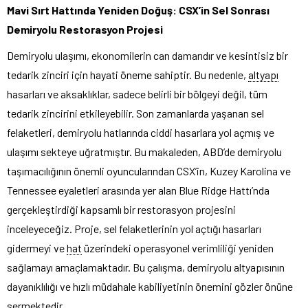
Mavi Sırt Hattında Yeniden Doğuş: CSX’in Sel Sonrası
Demiryolu Restorasyon Projesi
Demiryolu ulaşımı, ekonomilerin can damarıdır ve kesintisiz bir
tedarik zinciri için hayati öneme sahiptir. Bu nedenle,
altyapı
hasarları ve aksaklıklar, sadece belirli bir bölgeyi değil, tüm
tedarik zincirini etkileyebilir. Son zamanlarda yaşanan sel
felaketleri, demiryolu hatlarında ciddi hasarlara yol açmış ve
ulaşımı sekteye uğratmıştır. Bu makaleden, ABD’de demiryolu
taşımacılığının önemli oyuncularından CSX’in, Kuzey Karolina ve
Tennessee eyaletleri arasında yer alan Blue Ridge Hattı’nda
gerçekleştirdiği kapsamlı bir restorasyon projesini
inceleyeceğiz. Proje, sel felaketlerinin yol açtığı hasarları
gidermeyi ve
hat
üzerindeki operasyonel verimliliği yeniden
sağlamayı amaçlamaktadır. Bu çalışma, demiryolu altyapısının
dayanıklılığı ve hızlı müdahale kabiliyetinin önemini gözler önüne
sermektedir.