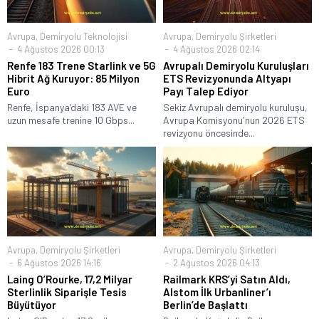
Avrupa
,
Demiryolu Teknolojisi
Avrupa
,
Demiryolu Şirketleri
4 Ağustos 2026 00:13
4 Ağustos 2026 02:14
Renfe 183 Trene Starlink ve 5G
Avrupalı Demiryolu Kuruluşları
Hibrit Ağ Kuruyor: 85 Milyon
ETS Revizyonunda Altyapı
Euro
Payı Talep Ediyor
Renfe, İspanya’daki 183 AVE ve
Sekiz Avrupalı demiryolu kuruluşu,
uzun mesafe trenine 10 Gbps...
Avrupa Komisyonu'nun 2026 ETS
revizyonu öncesinde...
Avrupa
,
Demiryolu Şirketleri
Avrupa
,
Demiryolu Şirketleri
6 Ağustos 2026 14:16
2 Ağustos 2026 04:13
Laing O’Rourke, 17,2 Milyar
Railmark KRS’yi Satın Aldı,
Sterlinlik Siparişle Tesis
Alstom İlk Urbanliner’ı
Büyütüyor
Berlin’de Başlattı