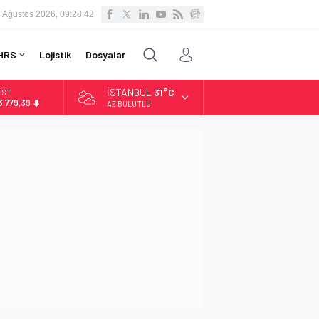
 Ağustos 2026, 09:28:43
HRS
Lojistik
Dosyalar
İSTANBUL
31°C
İST
3.779,39
AZ BULUTLU
OLAR
7,7111
URO
5,1881
LTIN
.660,55