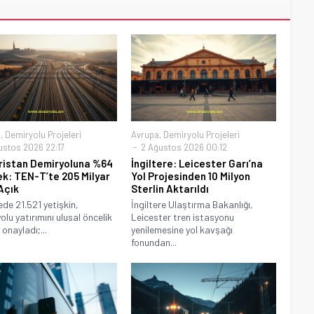
a
,
Demiryolu Projeleri
Avrupa
,
Demiryolu Projeleri
ustos 2026 22:17
2 Ağustos 2026 00:12
istan Demiryoluna %64
İngiltere: Leicester Garı’na
k: TEN-T’te 205 Milyar
Yol Projesinden 10 Milyon
Açık
Sterlin Aktarıldı
ede 21.521 yetişkin,
İngiltere Ulaştırma Bakanlığı,
olu yatırımını ulusal öncelik
Leicester tren istasyonu
onayladı;...
yenilemesine yol kavşağı
fonundan...