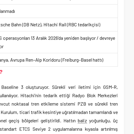
lanmadı
sche Bahn (DB Netz), Hitachi Rail (RBC tedarikçisi)
 operasyonları 13 Aralık 2026’da yeniden başlıyor / devreye
or
nya, Avrupa Ren–Alp Koridoru (Freiburg–Basel hattı)
?
aseline 3 oluşturuyor. Sürekli veri iletimi için GSM-R,
llanılıyor. Hitachi’nin tedarik ettiği Radyo Blok Merkezleri
mevcut noktasal tren etkileme sistemi PZB ve sürekli tren
. Kurulum, ticari trafik kesintiye uğratılmadan tamamlandı ve
el geçiş bölgeleri geliştirildi. Hattın
baliz
yoğunluğu, üç
 standart ETCS Seviye 2 uygulamalarına kıyasla artırılmış