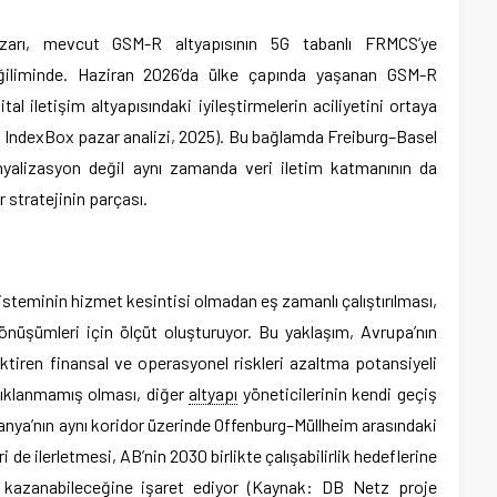
zarı, mevcut GSM-R altyapısının 5G tabanlı FRMCS’ye
ğiliminde. Haziran 2026’da ülke çapında yaşanan GSM-R
tal iletişim altyapısındaki iyileştirmelerin aciliyetini ortaya
IndexBox pazar analizi, 2025). Bu bağlamda Freiburg–Basel
nyalizasyon değil aynı zamanda veri iletim katmanının da
stratejinin parçası.
sisteminin hizmet kesintisi olmadan eş zamanlı çalıştırılması,
önüşümleri için ölçüt oluşturuyor. Bu yaklaşım, Avrupa’nın
iktiren finansal ve operasyonel riskleri azaltma potansiyeli
çıklanmamış olması, diğer
altyapı
yöneticilerinin kendi geçiş
lmanya’nın aynı koridor üzerinde Offenburg–Müllheim arasındaki
ri de ilerletmesi, AB’nin 2030 birlikte çalışabilirlik hedeflerine
z kazanabileceğine işaret ediyor (Kaynak: DB Netz proje