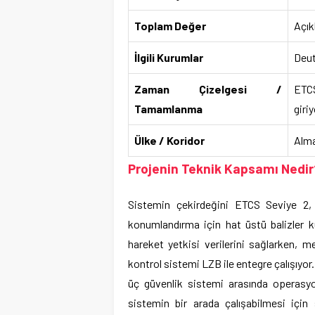
Toplam Değer
Açık
İlgili Kurumlar
Deut
Zaman Çizelgesi /
ETCS
Tamamlanma
giriy
Ülke / Koridor
Alma
Projenin Teknik Kapsamı Nedir
Sistemin çekirdeğini ETCS Seviye 2, B
konumlandırma için hat üstü balizler ku
hareket yetkisi verilerini sağlarken, 
kontrol sistemi LZB ile entegre çalışıyor
üç güvenlik sistemi arasında operasyon
sistemin bir arada çalışabilmesi için