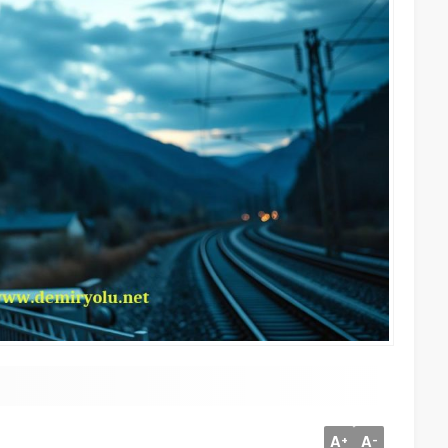
A
A
+
-