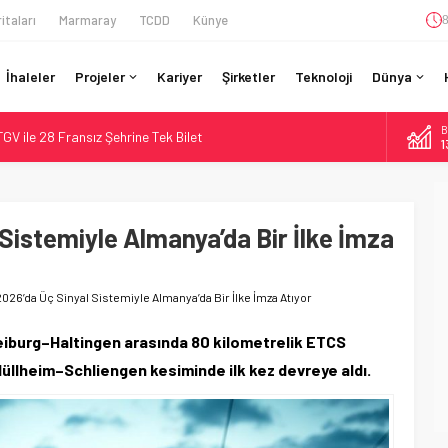
itaları
Marmaray
TCDD
Künye
8
İhaleler
Projeler
Kariyer
Şirketler
Teknoloji
Dünya
B
r’da 15 Günlük Bakım: Tren Seferleri Duruyor
1
İtibaren Koltukta Bagaja Kalıcı Yasak, Ceza Yok
D
4
ilyon Euro’luk Yenileme: Sol Tüneli %33 Kapasite Artışı
da Tarihi Entegrasyon: GBR Anglia Resmen Başladı
 Sistemiyle Almanya’da Bir İlke İmza
E
5
GV ile 28 Fransız Şehrine Tek Bilet
A
6
2026’da Üç Sinyal Sistemiyle Almanya’da Bir İlke İmza Atıyor
eiburg–Haltingen arasında 80 kilometrelik ETCS
 Müllheim–Schliengen kesiminde ilk kez devreye aldı.