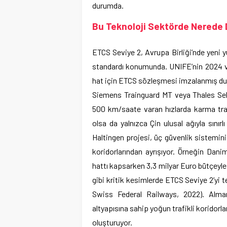
durumda.
Bu Teknoloji Sektörde Nerede
ETCS Seviye 2, Avrupa Birliği’nde yeni y
standardı konumunda. UNIFE’nin 2024 ver
hat için ETCS sözleşmesi imzalanmış d
Siemens Trainguard MT veya Thales SelT
500 km/saate varan hızlarda karma traf
olsa da yalnızca Çin ulusal ağıyla sınırlı
Haltingen projesi, üç güvenlik sistemini
koridorlarından ayrışıyor. Örneğin Dani
hattı kapsarken 3,3 milyar Euro bütçeyle 
gibi kritik kesimlerde ETCS Seviye 2’yi
Swiss Federal Railways, 2022). Alman
altyapısına sahip yoğun trafikli koridorl
oluşturuyor.