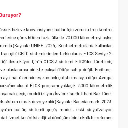
 Duruyor?
üksek hızlı ve konvansiyonel hatlar için zorunlu tren kontrol
ilerine göre, 50’den fazla ülkede 70.000 kilometreyi aşkın
urumda (
Kaynak
: UNIFE, 2024). Kentsel metrolarda kullanılan
rac gibi CBTC sistemlerinden farklı olarak ETCS Seviye 2,
iği destekliyor. Çin’in CTCS‑3 sistemi ETCS’den türetilmiş
 ve uluslararası birlikte çalışabilirliğe sahip değil. Freiburg–
n aynı hat üzerinde eş zamanlı çalıştırılmasıyla diğer Avrupa
marka’nın ulusal ETCS programı yaklaşık 2.000 kilometrelik
aşamalı geçiş modeli izliyor; İsviçre ise Gotthard Baz Tüneli
 tek sistem olarak devreye aldı (Kaynak: Banedanmark, 2023;
ya’nın bu üç sistemli geçiş modeli, eski sinyalizasyon
arda hizmet kesintisiz dijital dönüşüm için teknik bir referans