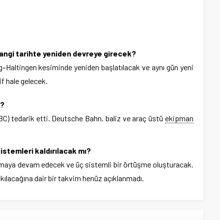
angi tarihte yeniden devreye girecek?
rg–Haltingen kesiminde yeniden başlatılacak ve aynı gün yeni
f hale gelecek.
ı?
BC) tedarik etti. Deutsche Bahn, baliz ve araç üstü
ekipman
stemleri kaldırılacak mı?
lışmaya devam edecek ve üç sistemli bir örtüşme oluşturacak.
akılacağına dair bir takvim henüz açıklanmadı.