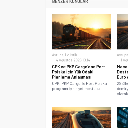
BENZER KONULAR
Avrupa
,
Lojistik
Avrup
4 Ağustos 2026 10:14
1 Ağ
CPK ve PKP Cargo’dan Port
Macar
Polska İçin Yük Odaklı
Deste
Planlama Anlaşması
Euro 
CPK, PKP Cargo ile Port Polska
29 ülk
programı için niyet mektubu...
demiry
olarak 