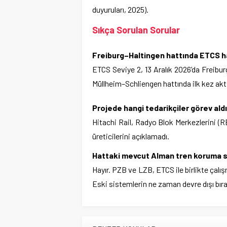
duyuruları, 2025).
Sıkça Sorulan Sorular
Freiburg–Haltingen hattında ETCS h
ETCS Seviye 2, 13 Aralık 2026’da Freibu
Müllheim–Schliengen hattında ilk kez akti
Projede hangi tedarikçiler görev ald
Hitachi Rail, Radyo Blok Merkezlerini (R
üreticilerini açıklamadı.
Hattaki mevcut Alman tren koruma si
Hayır. PZB ve LZB, ETCS ile birlikte ça
Eski sistemlerin ne zaman devre dışı bır