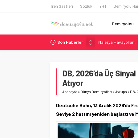
Tren Saatleri
Sözlük
YHT
Demiryolu Har
Demiryolcu
Son Haberler
ÖBB ve RFI’dan Brenne
NS, Temmuz 2026’dan 
Madrid Atocha’da 56 M
İngiltere Demiryolun
DB, 2026’da Üç Sinyal
Malezya Havayolları, T
Atıyor
Anasayfa
»
Dünya Demiryolları
»
Avrupa
»
DB, 
Deutsche Bahn, 13 Aralık 2026’da Fr
Seviye 2 hattını yeniden başlattı ve