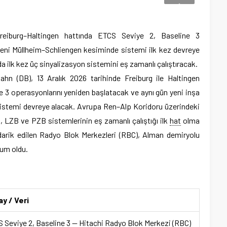
reiburg–Haltingen hattında ETCS Seviye 2, Baseline 3
yeni Müllheim–Schliengen kesiminde sistemi ilk kez devreye
a ilk kez üç sinyalizasyon sistemini eş zamanlı çalıştıracak.
n (DB), 13 Aralık 2026 tarihinde Freiburg ile Haltingen
e 3 operasyonlarını yeniden başlatacak ve aynı gün yeni inşa
istemi devreye alacak. Avrupa Ren–Alp Koridoru üzerindeki
 LZB ve PZB sistemlerinin eş zamanlı çalıştığı ilk
hat
olma
tedarik edilen Radyo Blok Merkezleri (RBC), Alman demiryolu
lum oldu.
y / Veri
 Seviye 2, Baseline 3 — Hitachi Radyo Blok Merkezi (RBC)