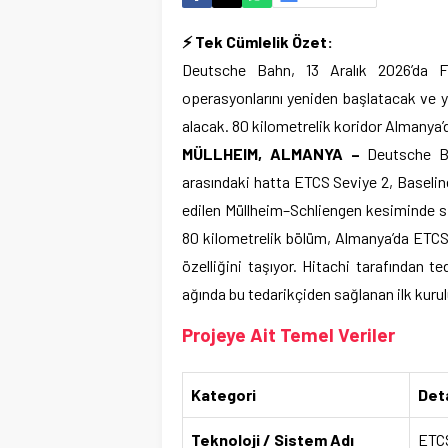
⚡ Tek Cümlelik Özet:
Deutsche Bahn, 13 Aralık 2026’da F
operasyonlarını yeniden başlatacak ve 
alacak. 80 kilometrelik koridor Almanya’d
MÜLLHEIM, ALMANYA –
Deutsche Bah
arasındaki hatta ETCS Seviye 2, Baselin
edilen Müllheim–Schliengen kesiminde s
80 kilometrelik bölüm, Almanya’da ETCS,
özelliğini taşıyor. Hitachi tarafından 
ağında bu tedarikçiden sağlanan ilk kuru
Projeye Ait Temel Veriler
Kategori
Deta
Teknoloji / Sistem Adı
ETCS