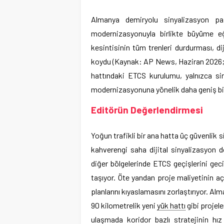
Almanya demiryolu sinyalizasyon pa
modernizasyonuyla birlikte büyüme e
kesintisinin tüm trenleri durdurması, diji
koydu (Kaynak: AP News, Haziran 2026; 
hattındaki ETCS kurulumu, yalnızca si
modernizasyonuna yönelik daha geniş bir 
Editörün Değerlendirmesi
Yoğun trafikli bir ana hatta üç güvenlik 
kahverengi saha dijital sinyalizasyon d
diğer bölgelerinde ETCS geçişlerini gec
taşıyor. Öte yandan proje maliyetinin a
planlarını kıyaslamasını zorlaştırıyor. A
90 kilometrelik yeni
yük hattı
gibi projele
ulaşmada koridor bazlı stratejinin hı