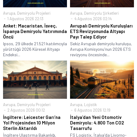
Avrupa
,
Demiryolu Projeleri
Avrupa
,
Demiryolu Şirketleri
1 Ağustos 2026 22:13
4 Ağustos 2026 02:14
Anket: Macaristan, İsveç,
Avrupalı Demiryolu Kuruluşları
İspanya Demiryolu Yatırımında
ETS Revizyonunda Altyapı
Öncü
Payı Talep Ediyor
Ipsos, 29 ülkede 21.521 katılımcıyla
Sekiz Avrupalı demiryolu kuruluşu,
yürüttüğü 2026 Küresel Altyapı
Avrupa Komisyonu'nun 2026 ETS
Endeksi...
revizyonu öncesinde...
Avrupa
,
Demiryolu Projeleri
Avrupa
,
Lojistik
2 Ağustos 2026 00:12
6 Ağustos 2026 12:19
İngiltere: Leicester Garı’na
İtalya’dan Yeni Otomotiv
Yol Projesinden 10 Milyon
Demiryolu: 4.800 Ton CO2
Sterlin Aktarıldı
Tasarrufu
İngiltere Ulaştırma Bakanlığı,
FS Logistix, İtalya'da Livorno-