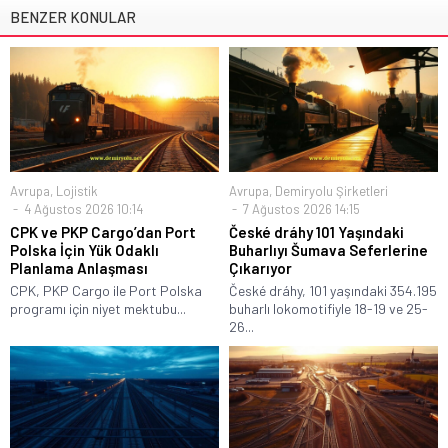
BENZER KONULAR
Avrupa
,
Lojistik
Avrupa
,
Demiryolu Şirketleri
4 Ağustos 2026 10:14
7 Ağustos 2026 14:15
CPK ve PKP Cargo’dan Port
České dráhy 101 Yaşındaki
Polska İçin Yük Odaklı
Buharlıyı Šumava Seferlerine
Planlama Anlaşması
Çıkarıyor
CPK, PKP Cargo ile Port Polska
České dráhy, 101 yaşındaki 354.195
programı için niyet mektubu...
buharlı lokomotifiyle 18-19 ve 25-
26...