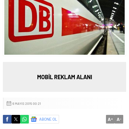
MOBİL REKLAM ALANI
6 MAYIS 2015 00:21
A
A
ABONE OL
+
-