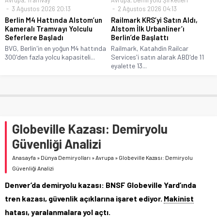
3 Ağustos 2026 20:13
2 Ağustos 2026 04:13
Berlin M4 Hattında Alstom’un
Railmark KRS’yi Satın Aldı,
Kameralı Tramvayı Yolculu
Alstom İlk Urbanliner’ı
Seferlere Başladı
Berlin’de Başlattı
BVG, Berlin'in en yoğun M4 hattında
Railmark, Katahdin Railcar
300'den fazla yolcu kapasiteli...
Services'i satın alarak ABD'de 11
eyalette 13...
Globeville Kazası: Demiryolu
Güvenliği Analizi
Anasayfa
»
Dünya Demiryolları
»
Avrupa
»
Globeville Kazası: Demiryolu
Güvenliği Analizi
Denver’da demiryolu kazası: BNSF Globeville Yard’ında
tren kazası, güvenlik açıklarına işaret ediyor.
Makinist
hatası, yaralanmalara yol açtı.