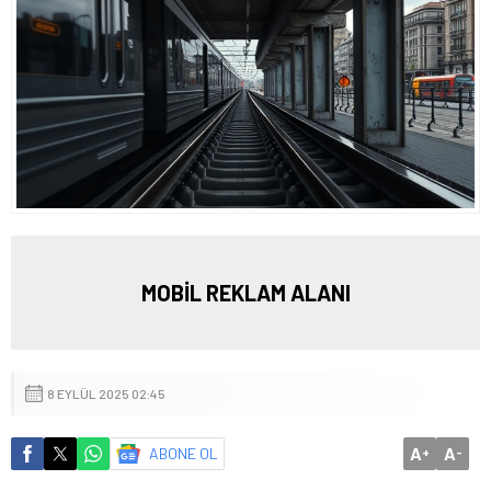
MOBİL REKLAM ALANI
8 EYLÜL 2025 02:45
A
A
ABONE OL
+
-