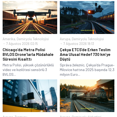
Amerika
,
Demiryolu Teknolojisi
Avrupa
,
Demiryolu Teknolojisi
7 Ağustos 2026 02:15
7 Ağustos 2026 18:13
Chicago’da Metra Polisi
Çekya ETCS’de Erken Teslim
BVLOS Drone’larla Müdahale
Ama Ulusal Hedef 730 km’ye
Süresini Kısalttı
Düştü
Metra Polisi, yüksek çözünürlüklü
Správa železnic, Çekya'da Prague–
video ve kızılötesi sensörlü 3
Milovice hattına 2025 başında 12,3
BVLOS...
milyon Euro...
Avrupa
,
Tramvay
Avrupa
,
Demiryolu Şirketleri