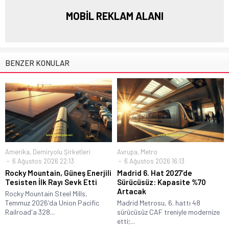
MOBİL REKLAM ALANI
BENZER KONULAR
Amerika
,
Demiryolu Şirketleri
Avrupa
,
Metro
6 Ağustos 2026 22:13
6 Ağustos 2026 16:13
Rocky Mountain, Güneş Enerjili
Madrid 6. Hat 2027’de
Tesisten İlk Rayı Sevk Etti
Sürücüsüz: Kapasite %70
Artacak
Rocky Mountain Steel Mills,
Temmuz 2026'da Union Pacific
Madrid Metrosu, 6. hattı 48
Railroad'a 328...
sürücüsüz CAF treniyle modernize
etti;...