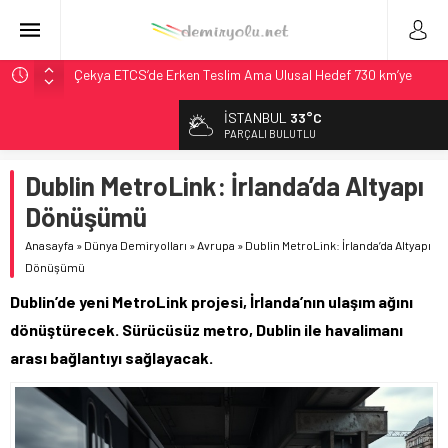
Çekya ETCS’de Erken Teslim Ama Ulusal Hedef 730 km’ye
Düştü
İSTANBUL
33°C
České dráhy 101 Yaşındaki Buharlıyı Šumava Seferlerine
PARÇALI BULUTLU
Çıkarıyor
Brescia 426 Milyon Euro’luk Tramvay İnşaatına Başladı
Dublin MetroLink: İrlanda’da Altyapı
Northern Railway Doğruladı: 308 Bin Rupiye Özel Vagonda
Dönüşümü
Puja
Anasayfa
»
Dünya Demiryolları
»
Avrupa
»
Dublin MetroLink: İrlanda’da Altyapı
Madrid Atocha’da 56 Milyon Euro’luk Yenileme: Sol Tüneli
Dönüşümü
%33 Kapasite Artışı
Dublin’de yeni MetroLink projesi, İrlanda’nın ulaşım ağını
dönüştürecek. Sürücüsüz metro, Dublin ile havalimanı
arası bağlantıyı sağlayacak.