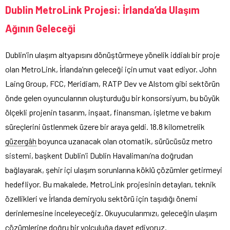
Dublin MetroLink Projesi: İrlanda’da Ulaşım
Ağının Geleceği
Dublin’in ulaşım altyapısını dönüştürmeye yönelik iddialı bir proje
olan MetroLink, İrlanda’nın geleceği için umut vaat ediyor. John
Laing Group, FCC, Meridiam, RATP Dev ve Alstom gibi sektörün
önde gelen oyuncularının oluşturduğu bir konsorsiyum, bu büyük
ölçekli projenin tasarım, inşaat, finansman, işletme ve bakım
süreçlerini üstlenmek üzere bir araya geldi. 18.8 kilometrelik
güzergâh
boyunca uzanacak olan otomatik, sürücüsüz metro
sistemi, başkent Dublin’i Dublin Havalimanı’na doğrudan
bağlayarak, şehir içi ulaşım sorunlarına köklü çözümler getirmeyi
hedefliyor. Bu makalede, MetroLink projesinin detayları, teknik
özellikleri ve İrlanda demiryolu sektörü için taşıdığı önemi
derinlemesine inceleyeceğiz. Okuyucularımızı, geleceğin ulaşım
çözümlerine doğru bir yolculuğa davet ediyoruz.