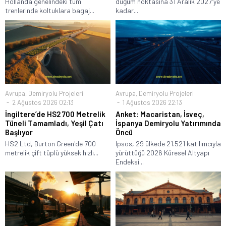
Hollanda genelindeki tüm
düğüm noktasına 31 Aralık 2027'ye
trenlerinde koltuklara bagaj...
kadar...
Avrupa
,
Demiryolu Projeleri
Avrupa
,
Demiryolu Projeleri
2 Ağustos 2026 02:13
1 Ağustos 2026 22:13
İngiltere’de HS2 700 Metrelik
Anket: Macaristan, İsveç,
Tüneli Tamamladı, Yeşil Çatı
İspanya Demiryolu Yatırımında
Başlıyor
Öncü
HS2 Ltd, Burton Green'de 700
Ipsos, 29 ülkede 21.521 katılımcıyla
metrelik çift tüplü yüksek hızlı...
yürüttüğü 2026 Küresel Altyapı
Endeksi...