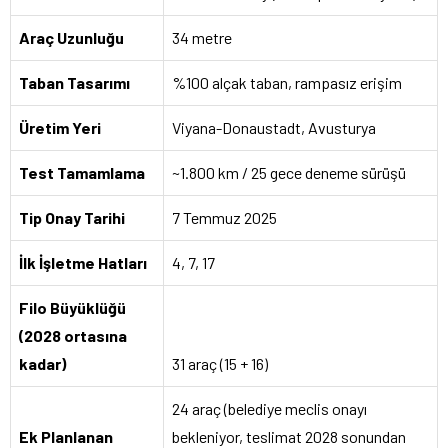
Araç Uzunluğu
34 metre
Taban Tasarımı
%100 alçak taban, rampasız erişim
Üretim Yeri
Viyana-Donaustadt, Avusturya
Test Tamamlama
~1.800 km / 25 gece deneme sürüşü
Tip Onay Tarihi
7 Temmuz 2025
İlk İşletme Hatları
4, 7, 17
Filo Büyüklüğü
(2028 ortasına
kadar)
31 araç (15 + 16)
24 araç (belediye meclis onayı
Ek Planlanan
bekleniyor, teslimat 2028 sonundan