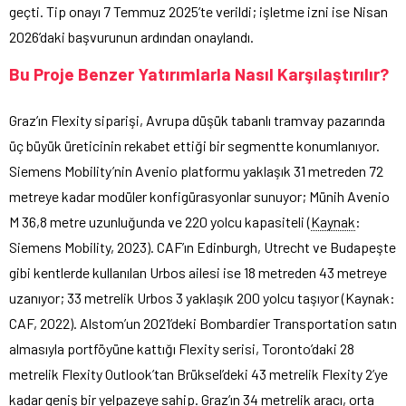
geçti. Tip onayı 7 Temmuz 2025’te verildi; işletme izni ise Nisan
2026’daki başvurunun ardından onaylandı.
Bu Proje Benzer Yatırımlarla Nasıl Karşılaştırılır?
Graz’ın Flexity siparişi, Avrupa düşük tabanlı tramvay pazarında
üç büyük üreticinin rekabet ettiği bir segmentte konumlanıyor.
Siemens Mobility’nin Avenio platformu yaklaşık 31 metreden 72
metreye kadar modüler konfigürasyonlar sunuyor; Münih Avenio
M 36,8 metre uzunluğunda ve 220 yolcu kapasiteli (
Kaynak
:
Siemens Mobility, 2023). CAF’ın Edinburgh, Utrecht ve Budapeşte
gibi kentlerde kullanılan Urbos ailesi ise 18 metreden 43 metreye
uzanıyor; 33 metrelik Urbos 3 yaklaşık 200 yolcu taşıyor (Kaynak:
CAF, 2022). Alstom’un 2021’deki Bombardier Transportation satın
almasıyla portföyüne kattığı Flexity serisi, Toronto’daki 28
metrelik Flexity Outlook’tan Brüksel’deki 43 metrelik Flexity 2’ye
kadar geniş bir yelpazeye sahip. Graz’ın 34 metrelik aracı, orta