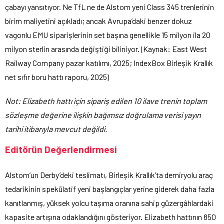
çabayı yansıtıyor. Ne TfL ne de Alstom yeni Class 345 trenlerinin
birim maliyetini açıkladı; ancak Avrupa’daki benzer dokuz
vagonlu EMU siparişlerinin set başına genellikle 15 milyon ila 20
milyon sterlin arasında değiştiği biliniyor. (Kaynak: East West
Railway Company pazar katılımı, 2025; IndexBox Birleşik Krallık
net sıfır boru hattı raporu, 2025)
Not: Elizabeth hattı için sipariş edilen 10 ilave trenin toplam
sözleşme değerine ilişkin bağımsız doğrulama verisi yayın
tarihi itibarıyla mevcut değildi.
Editörün Değerlendirmesi
Alstom’un Derby’deki teslimatı, Birleşik Krallık’ta demiryolu araç
tedarikinin spekülatif yeni başlangıçlar yerine giderek daha fazla
kanıtlanmış, yüksek yolcu taşıma oranına sahip güzergâhlardaki
kapasite artışına odaklandığını gösteriyor. Elizabeth hattının 850