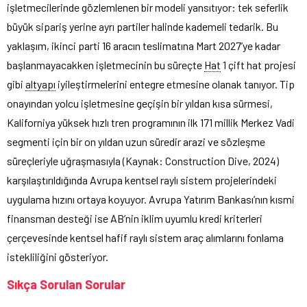
işletmecilerinde gözlemlenen bir modeli yansıtıyor: tek seferlik
büyük sipariş yerine ayrı partiler halinde kademeli tedarik. Bu
yaklaşım, ikinci parti 16 aracın teslimatına Mart 2027’ye kadar
başlanmayacakken işletmecinin bu süreçte
Hat
1 çift hat projesi
gibi
altyapı
iyileştirmelerini entegre etmesine olanak tanıyor. Tip
onayından yolcu işletmesine geçişin bir yıldan kısa sürmesi,
Kaliforniya yüksek hızlı tren programının ilk 171 millik Merkez Vadi
segmenti için bir on yıldan uzun süredir arazi ve sözleşme
süreçleriyle uğraşmasıyla (Kaynak: Construction Dive, 2024)
karşılaştırıldığında Avrupa kentsel raylı sistem projelerindeki
uygulama hızını ortaya koyuyor. Avrupa Yatırım Bankası’nın kısmi
finansman desteği ise AB’nin iklim uyumlu kredi kriterleri
çerçevesinde kentsel hafif raylı sistem araç alımlarını fonlama
istekliliğini gösteriyor.
Sıkça Sorulan Sorular