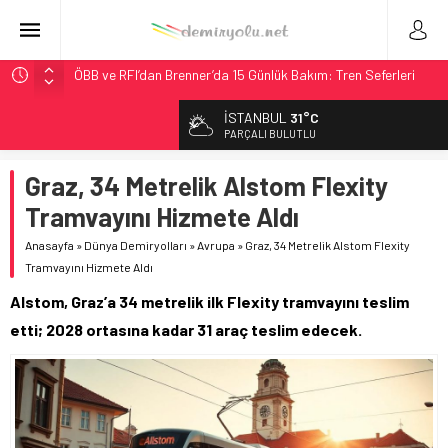
ÖBB ve RFI’dan Brenner’da 15 Günlük Bakım: Tren Seferleri
Duruyor
İSTANBUL
31°C
NS, Temmuz 2026’dan İtibaren Koltukta Bagaja Kalıcı
PARÇALI BULUTLU
Yasak, Ceza Yok
Madrid Atocha’da 56 Milyon Euro’luk Yenileme: Sol Tüneli
Graz, 34 Metrelik Alstom Flexity
%33 Kapasite Artışı
Tramvayını Hizmete Aldı
İngiltere Demiryolunda Tarihi Entegrasyon: GBR Anglia
Resmen Başladı
Anasayfa
»
Dünya Demiryolları
»
Avrupa
»
Graz, 34 Metrelik Alstom Flexity
Tramvayını Hizmete Aldı
Malezya Havayolları, TGV ile 28 Fransız Şehrine Tek Bilet
Alstom, Graz’a 34 metrelik ilk Flexity tramvayını teslim
etti; 2028 ortasına kadar 31 araç teslim edecek.