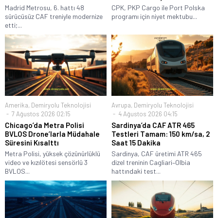
Madrid Metrosu, 6. hattı 48
CPK, PKP Cargo ile Port Polska
sürücüsüz CAF treniyle modernize
programı için niyet mektubu...
etti;...
Amerika
,
Demiryolu Teknolojisi
Avrupa
,
Demiryolu Teknolojisi
7 Ağustos 2026 02:15
4 Ağustos 2026 04:15
Chicago’da Metra Polisi
Sardinya’da CAF ATR 465
BVLOS Drone’larla Müdahale
Testleri Tamam: 150 km/sa, 2
Süresini Kısalttı
Saat 15 Dakika
Metra Polisi, yüksek çözünürlüklü
Sardinya, CAF üretimi ATR 465
video ve kızılötesi sensörlü 3
dizel treninin Cagliari–Olbia
BVLOS...
hattındaki test...