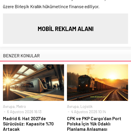
üzere Birleşik Krallık hükümetince finanse ediliyor.
MOBİL REKLAM ALANI
BENZER KONULAR
Avrupa
,
Metro
Avrupa
,
Lojistik
6 Ağustos 2026 16:13
4 Ağustos 2026 10:14
Madrid 6. Hat 2027’de
CPK ve PKP Cargo’dan Port
Sürücüsüz: Kapasite %70
Polska İçin Yük Odaklı
Artacak
Planlama Anlaşması