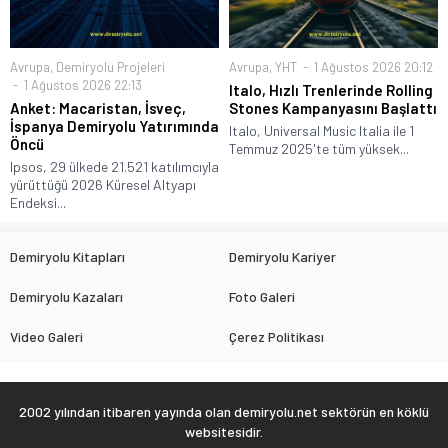
Avrupa
,
Demiryolu Projeleri
Avrupa
,
YHT
1 Ağustos 2026 20:12
1 Ağustos 2026 22:13
Italo, Hızlı Trenlerinde Rolling
Anket: Macaristan, İsveç,
Stones Kampanyasını Başlattı
İspanya Demiryolu Yatırımında
Italo, Universal Music Italia ile 1
Öncü
Temmuz 2025'te tüm yüksek...
Ipsos, 29 ülkede 21.521 katılımcıyla
yürüttüğü 2026 Küresel Altyapı
Endeksi...
Demiryolu Kitapları
Demiryolu Kariyer
Demiryolu Kazaları
Foto Galeri
Video Galeri
Çerez Politikası
2002 yılından itibaren yayında olan demiryolu.net sektörün en köklü
websitesidir.