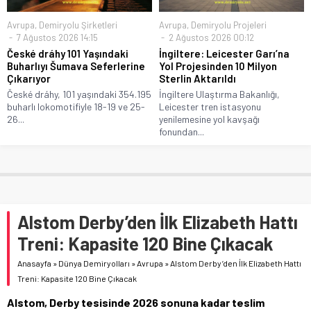
Avrupa
,
Demiryolu Şirketleri
Avrupa
,
Demiryolu Projeleri
7 Ağustos 2026 14:15
2 Ağustos 2026 00:12
České dráhy 101 Yaşındaki
İngiltere: Leicester Garı’na
Buharlıyı Šumava Seferlerine
Yol Projesinden 10 Milyon
Çıkarıyor
Sterlin Aktarıldı
České dráhy, 101 yaşındaki 354.195
İngiltere Ulaştırma Bakanlığı,
buharlı lokomotifiyle 18-19 ve 25-
Leicester tren istasyonu
26...
yenilemesine yol kavşağı
fonundan...
Alstom Derby’den İlk Elizabeth Hattı
Treni: Kapasite 120 Bine Çıkacak
Anasayfa
»
Dünya Demiryolları
»
Avrupa
»
Alstom Derby’den İlk Elizabeth Hattı
Treni: Kapasite 120 Bine Çıkacak
Alstom, Derby tesisinde 2026 sonuna kadar teslim