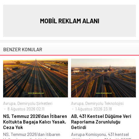
MOBİL REKLAM ALANI
BENZER KONULAR
Avrupa
,
Demiryolu Şirketleri
Avrupa
,
Demiryolu Teknolojisi
8 Ağustos 2026 02:11
1 Ağustos 2026 23:18
NS, Temmuz 2026’dan İtibaren
AB, 431 Kentsel Düğüme Veri
Koltukta Bagaja Kalıcı Yasak,
Raporlama Zorunluluğu
Ceza Yok
Getirdi
NS, Temmuz 2026'dan itibaren
Avrupa Komisyonu, 431 kentsel