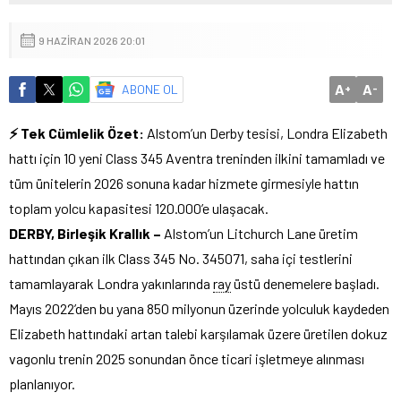
9 HAZIRAN 2026 20:01
A
A
ABONE OL
+
-
⚡ Tek Cümlelik Özet:
Alstom’un Derby tesisi, Londra Elizabeth
hattı için 10 yeni Class 345 Aventra treninden ilkini tamamladı ve
tüm ünitelerin 2026 sonuna kadar hizmete girmesiyle hattın
toplam yolcu kapasitesi 120.000’e ulaşacak.
DERBY, Birleşik Krallık –
Alstom’un Litchurch Lane üretim
hattından çıkan ilk Class 345 No. 345071, saha içi testlerini
tamamlayarak Londra yakınlarında
ray
üstü denemelere başladı.
Mayıs 2022’den bu yana 850 milyonun üzerinde yolculuk kaydeden
Elizabeth hattındaki artan talebi karşılamak üzere üretilen dokuz
vagonlu trenin 2025 sonundan önce ticari işletmeye alınması
planlanıyor.