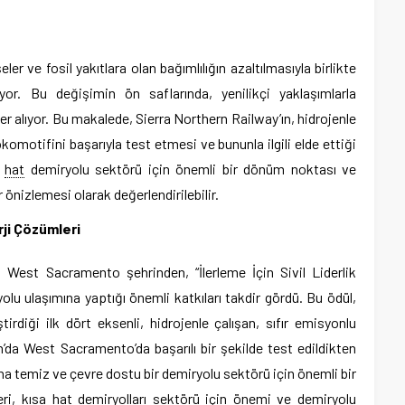
er ve fosil yakıtlara olan bağımlılığın azaltılmasıyla birlikte
r. Bu değişimin ön saflarında, yenilikçi yaklaşımlarla
yer alıyor. Bu makalede, Sierra Northern Railway’ın, hidrojenle
lokomotifini başarıyla test etmesi ve bununla ilgili elde ettiği
a
hat
demiryolu sektörü için önemli bir dönüm noktası ve
ir önizlemesi olarak değerlendirilebilir.
rji Çözümleri
n West Sacramento şehrinden, “İlerleme İçin Sivil Liderlik
olu ulaşımına yaptığı önemli katkıları takdir gördü. Bu ödül,
irdiği ilk dört eksenli, hidrojenle çalışan, sıfır emisyonlu
’da West Sacramento’da başarılı bir şekilde test edildikten
ha temiz ve çevre dostu bir demiryolu sektörü için önemli bir
eri, kısa hat demiryolları sektörü için önemi ve demiryolu