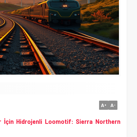
A
A
+
-
r İçin Hidrojenli Loomotif: Sierra Northern