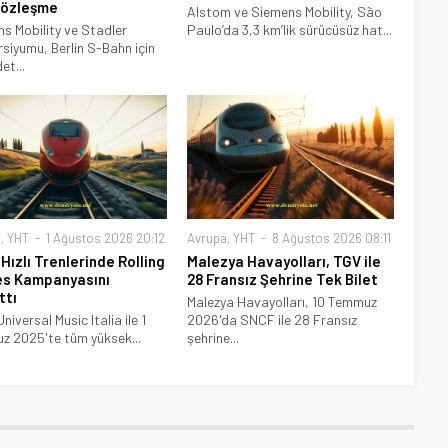
Sözleşme
Alstom ve Siemens Mobility, São
s Mobility ve Stadler
Paulo’da 3,3 km’lik sürücüsüz hat...
siyumu, Berlin S-Bahn için
et...
a
,
YHT
1 Ağustos 2026 20:12
Avrupa
,
YHT
8 Ağustos 2026 08:11
 Hızlı Trenlerinde Rolling
Malezya Havayolları, TGV ile
s Kampanyasını
28 Fransız Şehrine Tek Bilet
ttı
Malezya Havayolları, 10 Temmuz
Universal Music Italia ile 1
2026'da SNCF ile 28 Fransız
 2025'te tüm yüksek...
şehrine...