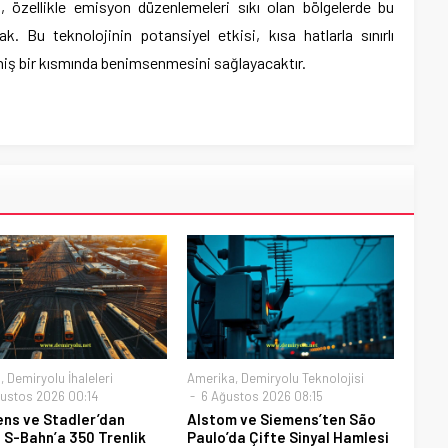
, özellikle emisyon düzenlemeleri sıkı olan bölgelerde bu
. Bu teknolojinin potansiyel etkisi, kısa hatlarla sınırlı
iş bir kısmında benimsenmesini sağlayacaktır.
a
,
Demiryolu İhaleleri
Amerika
,
Demiryolu Teknolojisi
ustos 2026 00:14
6 Ağustos 2026 08:15
ns ve Stadler’dan
Alstom ve Siemens’ten São
n S-Bahn’a 350 Trenlik
Paulo’da Çifte Sinyal Hamlesi