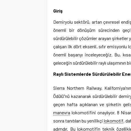
Giriş
Demiryolu sektörü, artan çevresel endişel
önemli bir dönüşüm sürecinden geçiyo
sürdürülebilir çözümler arayan şirketler 
çalışan ilk dört eksenli, sıfır emisyonlu 
önemli başarıyı inceleyeceğiz. Bu, kıs
geleceğin sürdürülebilir raylı ulaşımının b
Raylı Sistemlerde Sürdürülebilir Ene
Sierra Northern Railway, Kaliforniya’nı
Ödülü”nü kazanarak sürdürülebilir demiry
geçen hafta açıklanan ve şirketin gelişt
manevra
lokomotifini onaylıyor. 8 Nisan
sonra tanıtılan bu yenilikçi
lokomotif
, da
adımdır. Bu lokomotifin teknik özellikl