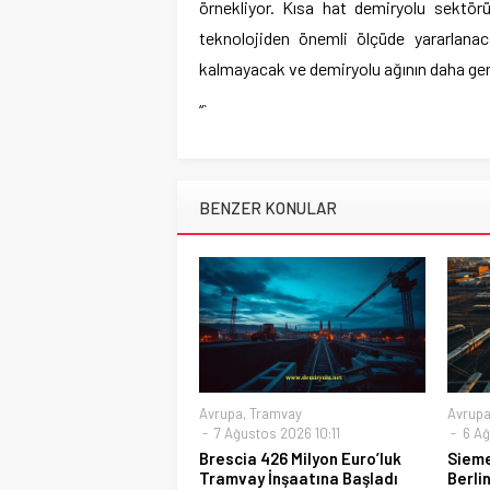
örnekliyor. Kısa hat demiryolu sektörü
teknolojiden önemli ölçüde yararlanacak
kalmayacak ve demiryolu ağının daha gen
“`
BENZER KONULAR
Avrupa
,
Tramvay
Avrup
7 Ağustos 2026 10:11
6 Ağ
Brescia 426 Milyon Euro’luk
Sieme
Tramvay İnşaatına Başladı
Berli