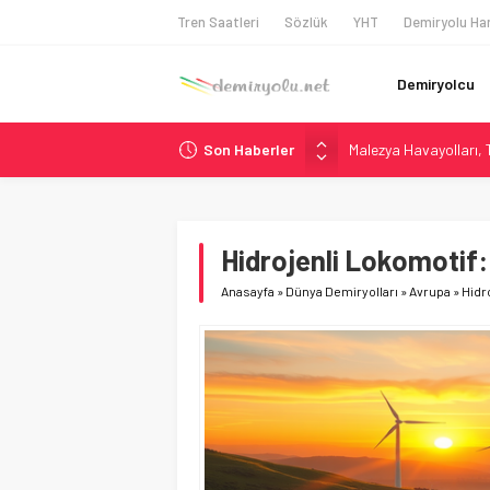
Tren Saatleri
Sözlük
YHT
Demiryolu Har
Demiryolcu
Son Haberler
Malezya Havayolları, T
ÖBB ve RFI’dan Brenne
NS, Temmuz 2026’dan 
Madrid Atocha’da 56 M
Hidrojenli Lokomotif:
İngiltere Demiryolun
Anasayfa
»
Dünya Demiryolları
»
Avrupa
»
Hidr