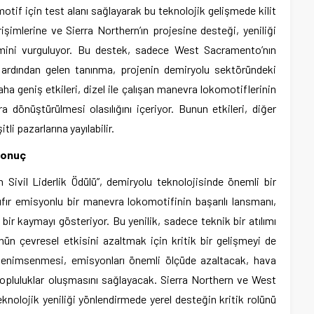
tif için test alanı sağlayarak bu teknolojik gelişmede kilit
girişimlerine ve Sierra Northern’ın projesine desteği, yeniliği
mini vurguluyor. Bu destek, sadece West Sacramento’nın
t ve ardından gelen tanınma, projenin demiryolu sektöründeki
 daha geniş etkileri, dizel ile çalışan manevra lokomotiflerinin
a dönüştürülmesi olasılığını içeriyor. Bunun etkileri, diğer
i pazarlarına yayılabilir.
Sonuç
n Sivil Liderlik Ödülü”, demiryolu teknolojisinde önemli bir
 sıfır emisyonlu bir manevra lokomotifinin başarılı lansmanı,
bir kaymayı gösteriyor. Bu yenilik, sadece teknik bir atılımı
ün çevresel etkisini azaltmak için kritik bir gelişmeyi de
n benimsenmesi, emisyonları önemli ölçüde azaltacak, hava
 topluluklar oluşmasını sağlayacak. Sierra Northern ve West
eknolojik yeniliği yönlendirmede yerel desteğin kritik rolünü