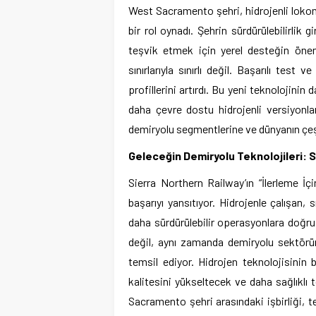
West Sacramento şehri, hidrojenli lokomo
bir rol oynadı. Şehrin sürdürülebilirlik 
teşvik etmek için yerel desteğin öne
sınırlarıyla sınırlı değil. Başarılı tes
profillerini artırdı. Bu yeni teknolojinin
daha çevre dostu hidrojenli versiyonlar
demiryolu segmentlerine ve dünyanın çeşitl
Geleceğin Demiryolu Teknolojileri: 
Sierra Northern Railway’ın “İlerleme İçi
başarıyı yansıtıyor. Hidrojenle çalışan,
daha sürdürülebilir operasyonlara doğru 
değil, aynı zamanda demiryolu sektörün
temsil ediyor. Hidrojen teknolojisini
kalitesini yükseltecek ve daha sağlıklı
Sacramento şehri arasındaki işbirliği, t