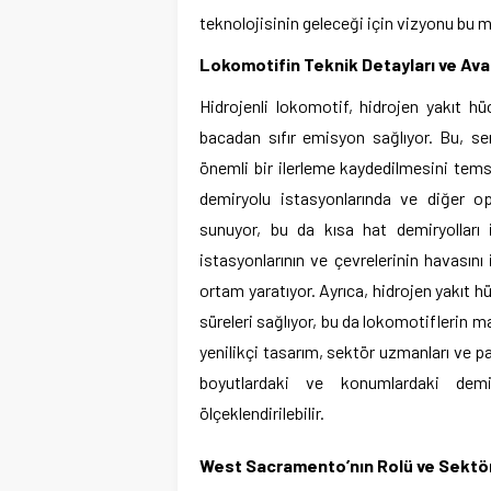
teknolojisinin geleceği için vizyonu bu m
Lokomotifin Teknik Detayları ve Avan
Hidrojenli lokomotif, hidrojen yakıt hü
bacadan sıfır emisyon sağlıyor. Bu, ser
önemli bir ilerleme kaydedilmesini tems
demiryolu istasyonlarında ve diğer o
sunuyor, bu da kısa hat demiryolları i
istasyonlarının ve çevrelerinin havasını i
ortam yaratıyor. Ayrıca, hidrojen yakıt h
süreleri sağlıyor, bu da lokomotiflerin m
yenilikçi tasarım, sektör uzmanları ve pa
boyutlardaki ve konumlardaki demiry
ölçeklendirilebilir.
West Sacramento’nın Rolü ve Sektör