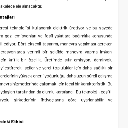
akalede ele alınacaktır.
tajları
cresi teknolojisi kullanarak elektrik üretiyor ve bu sayede
a gazı emisyonları ve fosil yakıtlara bağımlılık konusunda
il ediyor. Dört eksenli tasarımı, manevra yapılması gereken
perasyonlarda verimli bir şekilde manevra yapma imkanı
çin kritik bir özellik. Üretimde sıfır emisyon, demiryolu
yileştirerek işçiler ve yerel topluluklar için daha sağlıklı bir
ücrelerinin yüksek enerji yoğunluğu, daha uzun süreli çalışma
anevra hizmetlerinde çalışmak için ideal bir karakteristik. Bu
ydaşları tarafından da olumlu karşılandı. Bu teknoloji, çeşitli
olu şirketlerinin ihtiyaçlarına göre uyarlanabilir ve
deki Etkisi