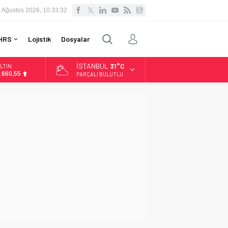
 Ağustos 2026, 10:33:33
HRS
Lojistik
Dosyalar
İSTANBUL
31°C
LTIN
.660,55
PARÇALI BULUTLU
İST
3.779,39
OLAR
7,7111
URO
5,1881