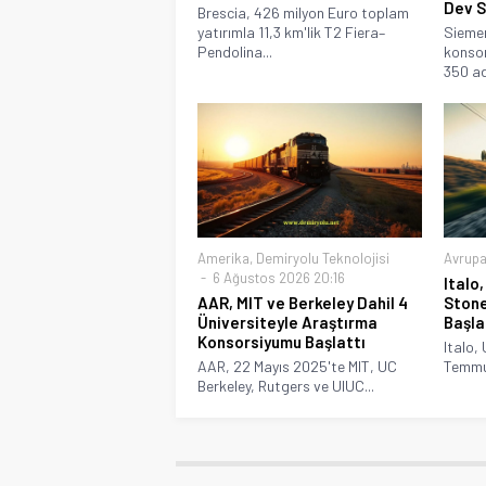
Dev 
Brescia, 426 milyon Euro toplam
yatırımla 11,3 km'lik T2 Fiera–
Siemen
Pendolina...
konsor
350 ad
Amerika
,
Demiryolu Teknolojisi
Avrup
6 Ağustos 2026 20:16
Italo,
AAR, MIT ve Berkeley Dahil 4
Stone
Üniversiteyle Araştırma
Başla
Konsorsiyumu Başlattı
Italo, 
AAR, 22 Mayıs 2025'te MIT, UC
Temmuz
Berkeley, Rutgers ve UIUC...