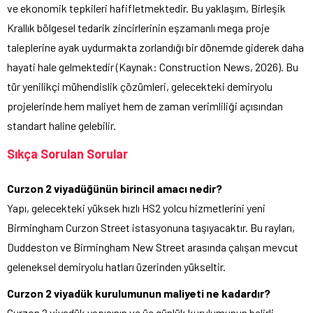
ve ekonomik tepkileri hafifletmektedir. Bu yaklaşım, Birleşik
Krallık bölgesel tedarik zincirlerinin eşzamanlı mega proje
taleplerine ayak uydurmakta zorlandığı bir dönemde giderek daha
hayati hale gelmektedir (Kaynak: Construction News, 2026). Bu
tür yenilikçi mühendislik çözümleri, gelecekteki demiryolu
projelerinde hem maliyet hem de zaman verimliliği açısından
standart haline gelebilir.
Sıkça Sorulan Sorular
Curzon 2 viyadüğünün birincil amacı nedir?
Yapı, gelecekteki yüksek hızlı HS2 yolcu hizmetlerini yeni
Birmingham Curzon Street istasyonuna taşıyacaktır. Bu rayları,
Duddeston ve Birmingham New Street arasında çalışan mevcut
geleneksel demiryolu hatları üzerinden yükseltir.
Curzon 2 viyadük kurulumunun maliyeti ne kadardır?
Curzon 2 viyadük yapısının ve üç günlük kurulumunun belirli