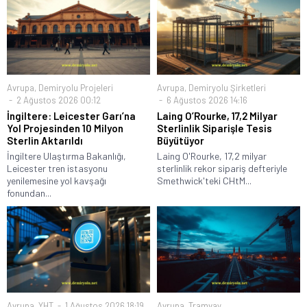
Avrupa
,
Demiryolu Projeleri
Avrupa
,
Demiryolu Şirketleri
2 Ağustos 2026 00:12
6 Ağustos 2026 14:16
İngiltere: Leicester Garı’na
Laing O’Rourke, 17,2 Milyar
Yol Projesinden 10 Milyon
Sterlinlik Siparişle Tesis
Sterlin Aktarıldı
Büyütüyor
İngiltere Ulaştırma Bakanlığı,
Laing O'Rourke, 17,2 milyar
Leicester tren istasyonu
sterlinlik rekor sipariş defteriyle
yenilemesine yol kavşağı
Smethwick'teki CHtM...
fonundan...
Avrupa
,
YHT
1 Ağustos 2026 18:19
Avrupa
,
Tramvay