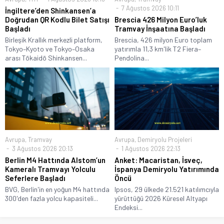
7 Ağustos 2026 10:11
İngiltere’den Shinkansen’a
Doğrudan QR Kodlu Bilet Satışı
Brescia 426 Milyon Euro’luk
Başladı
Tramvay İnşaatına Başladı
Birleşik Krallık merkezli platform,
Brescia, 426 milyon Euro toplam
Tokyo–Kyoto ve Tokyo–Osaka
yatırımla 11,3 km'lik T2 Fiera–
arası Tōkaidō Shinkansen...
Pendolina...
Avrupa
,
Tramvay
Avrupa
,
Demiryolu Projeleri
3 Ağustos 2026 20:13
1 Ağustos 2026 22:13
Berlin M4 Hattında Alstom’un
Anket: Macaristan, İsveç,
Kameralı Tramvayı Yolculu
İspanya Demiryolu Yatırımında
Seferlere Başladı
Öncü
BVG, Berlin'in en yoğun M4 hattında
Ipsos, 29 ülkede 21.521 katılımcıyla
300'den fazla yolcu kapasiteli...
yürüttüğü 2026 Küresel Altyapı
Endeksi...