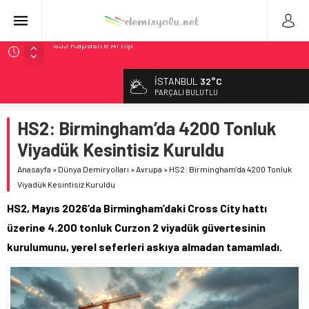
Çekya ETCS’de Erken Teslim Ama Ulusal Hedef 730 km’ye
Düştü
İSTANBUL
32°C
České dráhy 101 Yaşındaki Buharlıyı Šumava Seferlerine
PARÇALI BULUTLU
Çıkarıyor
Brescia 426 Milyon Euro’luk Tramvay İnşaatına Başladı
HS2: Birmingham’da 4200 Tonluk
Northern Railway Doğruladı: 308 Bin Rupiye Özel Vagonda
Viyadük Kesintisiz Kuruldu
Puja
Anasayfa
»
Dünya Demiryolları
»
Avrupa
»
HS2: Birmingham’da 4200 Tonluk
Madrid Atocha’da 56 Milyon Euro’luk Yenileme: Sol Tüneli
Viyadük Kesintisiz Kuruldu
%33 Kapasite Artışı
HS2, Mayıs 2026’da Birmingham’daki Cross City hattı
üzerine 4.200 tonluk Curzon 2 viyadük güvertesinin
kurulumunu, yerel seferleri askıya almadan tamamladı.