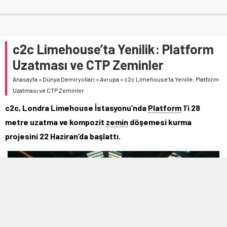
c2c Limehouse’ta Yenilik: Platform
Uzatması ve CTP Zeminler
Anasayfa
»
Dünya Demiryolları
»
Avrupa
»
c2c Limehouse’ta Yenilik: Platform
Uzatması ve CTP Zeminler
c2c, Londra Limehouse İstasyonu’nda
Platform
1’i 28
metre uzatma ve kompozit
zemin
döşemesi kurma
projesini 22 Haziran’da başlattı.