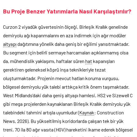
Bu Proje Benzer Yatırımlarla Nasıl Karşılaştırılır?
Curzon 2 viyadük güvertesinin ölçeği, Birleşik Krallık genelinde
demiryolu ağı kapanmalarını en aza indirmek için ağır modüler
altyapı
dağıtımına yönelik daha geniş bir eğilimi yansıtmaktadır.
Bu segment için belirli sermaye harcamaları açıklanmamış olsa
da, mühendislik yaklaşımı, haftalar süren
hat
kapanışları
gerektiren geleneksel köprü inşa teknikleriyle tezat
oluşturmaktadır. Projenin mevcut hatları koruma vurgusu,
bölgesel demiryolu yük talebi arttıkça kritik önem taşımaktadır.
West Midlands’daki daha geniş altyapı hamlesi, HS2 ve Sizewell C
gibi mega projelerden kaynaklanan Birleşik Krallık demiryolu yük
talebindeki tahmini artışla uyumludur (
Kaynak
: Construction
News, 2026). Bu yükseltilmiş koridorlarda çalışan tek bir yük
treni, 70 ila 80 ağır vasıta (HGV) hareketini ikame ederek bölgesel