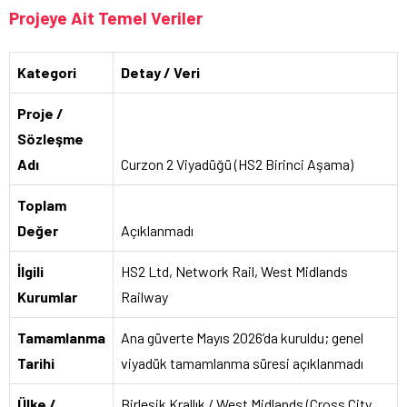
Projeye Ait Temel Veriler
Kategori
Detay / Veri
Proje /
Sözleşme
Adı
Curzon 2 Viyadüğü (HS2 Birinci Aşama)
Toplam
Değer
Açıklanmadı
İlgili
HS2 Ltd, Network Rail, West Midlands
Kurumlar
Railway
Tamamlanma
Ana güverte Mayıs 2026’da kuruldu; genel
Tarihi
viyadük tamamlanma süresi açıklanmadı
Ülke /
Birleşik Krallık / West Midlands (Cross City