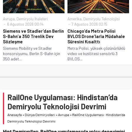
Avrupa
,
Demiryolu İhaleleri
Amerika
,
Demiryolu Teknolojisi
6 Ağustos 2026 00:14
7 Ağustos 2026 02:15
Siemens ve Stadler’dan Berlin
Chicago’da Metra Polisi
S-Bahn’a 350 Trenlik Dev
BVLOS Drone’larla Müdahale
Sözleşme
Süresini Kısalttı
Siemens Mobility ve Stadler
Metra Polisi, yüksek çözünürlüklü
konsorsiyumu, Berlin S-Bahn için
video ve kızılötesi sensörlü 3
350 adet...
BVLOS...
RailOne Uygulaması: Hindistan’da
Demiryolu Teknolojisi Devrimi
Anasayfa
»
Dünya Demiryolları
»
Avrupa
»
RailOne Uygulaması: Hindistan’da
Demiryolu Teknolojisi Devrimi
Hint Demiryolları, RailOne uygulamasıyla yolcu deneyimini