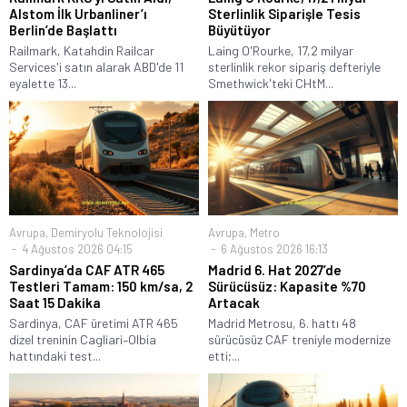
Alstom İlk Urbanliner’ı
Sterlinlik Siparişle Tesis
Berlin’de Başlattı
Büyütüyor
Railmark, Katahdin Railcar
Laing O'Rourke, 17,2 milyar
Services'i satın alarak ABD'de 11
sterlinlik rekor sipariş defteriyle
eyalette 13...
Smethwick'teki CHtM...
Avrupa
,
Demiryolu Teknolojisi
Avrupa
,
Metro
4 Ağustos 2026 04:15
6 Ağustos 2026 16:13
Sardinya’da CAF ATR 465
Madrid 6. Hat 2027’de
Testleri Tamam: 150 km/sa, 2
Sürücüsüz: Kapasite %70
Saat 15 Dakika
Artacak
Sardinya, CAF üretimi ATR 465
Madrid Metrosu, 6. hattı 48
dizel treninin Cagliari–Olbia
sürücüsüz CAF treniyle modernize
hattındaki test...
etti;...