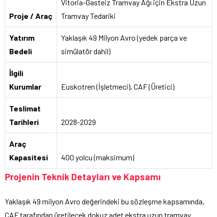
Vitoria-Gasteiz Tramvay Ağı için Ekstra Uzun
Proje / Araç
Tramvay Tedariki
Yatırım
Yaklaşık 49 Milyon Avro (yedek parça ve
Bedeli
simülatör dahil)
İlgili
Kurumlar
Euskotren (İşletmeci), CAF (Üretici)
Teslimat
Tarihleri
2028-2029
Araç
Kapasitesi
400 yolcu (maksimum)
Projenin Teknik Detayları ve Kapsamı
Yaklaşık 49 milyon Avro değerindeki bu sözleşme kapsamında,
CAF tarafından üretilecek dokuz adet ekstra uzun tramvay