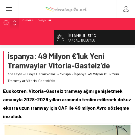
Malezya Havayolları, TGV ile 28 Fransız Şehrine Tek Bilet
ÖBB ve RFI’dan Brenner’da 15 Günlük Bakım: Tren Seferleri
İSTANBUL
31°C
Duruyor
PARÇALI BULUTLU
NS, Temmuz 2026’dan İtibaren Koltukta Bagaja Kalıcı
Yasak, Ceza Yok
İspanya: 49 Milyon €’luk Yeni
Madrid Atocha’da 56 Milyon Euro’luk Yenileme: Sol Tüneli
Tramvaylar Vitoria-Gasteiz’de
%33 Kapasite Artışı
Anasayfa
»
Dünya Demiryolları
»
Avrupa
»
İspanya: 49 Milyon €’luk Yeni
İngiltere Demiryolunda Tarihi Entegrasyon: GBR Anglia
Tramvaylar Vitoria-Gasteiz’de
Resmen Başladı
Euskotren, Vitoria-Gasteiz tramvay ağını genişletmek
amacıyla 2028-2029 yılları arasında teslim edilecek dokuz
ekstra uzun tramvay için CAF ile 49 milyon Avro sözleşme
imzaladı.