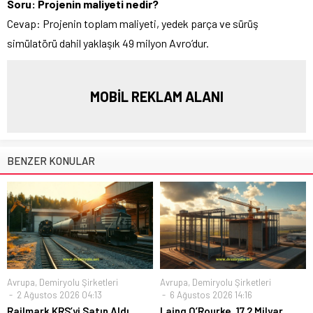
Soru: Projenin maliyeti nedir?
Cevap: Projenin toplam maliyeti, yedek parça ve sürüş
simülatörü dahil yaklaşık 49 milyon Avro’dur.
MOBİL REKLAM ALANI
BENZER KONULAR
Avrupa
,
Demiryolu Şirketleri
Avrupa
,
Demiryolu Şirketleri
2 Ağustos 2026 04:13
6 Ağustos 2026 14:16
Railmark KRS’yi Satın Aldı,
Laing O’Rourke, 17,2 Milyar