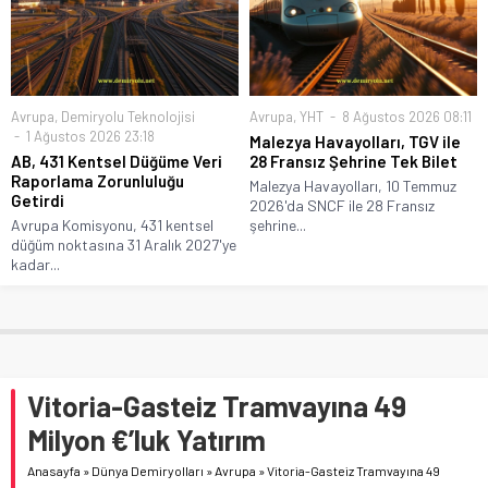
Avrupa
,
Demiryolu Teknolojisi
Avrupa
,
YHT
8 Ağustos 2026 08:11
1 Ağustos 2026 23:18
Malezya Havayolları, TGV ile
AB, 431 Kentsel Düğüme Veri
28 Fransız Şehrine Tek Bilet
Raporlama Zorunluluğu
Malezya Havayolları, 10 Temmuz
Getirdi
2026'da SNCF ile 28 Fransız
Avrupa Komisyonu, 431 kentsel
şehrine...
düğüm noktasına 31 Aralık 2027'ye
kadar...
Vitoria-Gasteiz Tramvayına 49
Milyon €’luk Yatırım
Anasayfa
»
Dünya Demiryolları
»
Avrupa
»
Vitoria-Gasteiz Tramvayına 49