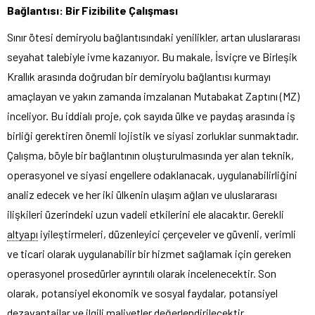
Bağlantısı: Bir Fizibilite Çalışması
Sınır ötesi demiryolu bağlantısındaki yenilikler, artan uluslararası
seyahat talebiyle ivme kazanıyor. Bu makale, İsviçre ve Birleşik
Krallık arasında doğrudan bir demiryolu bağlantısı kurmayı
amaçlayan ve yakın zamanda imzalanan Mutabakat Zaptını (MZ)
inceliyor. Bu iddialı proje, çok sayıda ülke ve paydaş arasında iş
birliği gerektiren önemli lojistik ve siyasi zorluklar sunmaktadır.
Çalışma, böyle bir bağlantının oluşturulmasında yer alan teknik,
operasyonel ve siyasi engellere odaklanacak, uygulanabilirliğini
analiz edecek ve her iki ülkenin ulaşım ağları ve uluslararası
ilişkileri üzerindeki uzun vadeli etkilerini ele alacaktır. Gerekli
altyapı
iyileştirmeleri, düzenleyici çerçeveler ve güvenli, verimli
ve ticari olarak uygulanabilir bir hizmet sağlamak için gereken
operasyonel prosedürler ayrıntılı olarak incelenecektir. Son
olarak, potansiyel ekonomik ve sosyal faydalar, potansiyel
dezavantajlar ve ilgili maliyetler değerlendirilecektir.