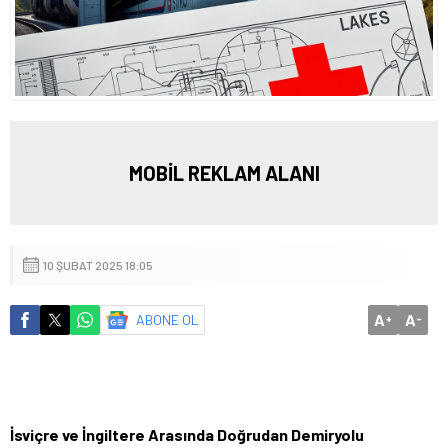
MOBİL REKLAM ALANI
10 ŞUBAT 2025 18:05
A
A
ABONE OL
+
-
İsviçre ve İngiltere Arasında Doğrudan Demiryolu