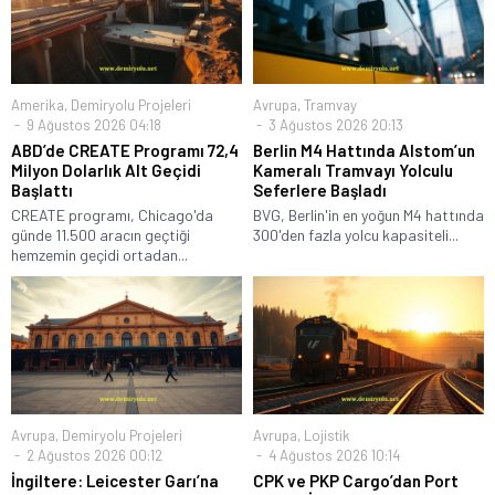
Amerika
,
Demiryolu Projeleri
Avrupa
,
Tramvay
9 Ağustos 2026 04:18
3 Ağustos 2026 20:13
ABD’de CREATE Programı 72,4
Berlin M4 Hattında Alstom’un
Milyon Dolarlık Alt Geçidi
Kameralı Tramvayı Yolculu
Başlattı
Seferlere Başladı
CREATE programı, Chicago'da
BVG, Berlin'in en yoğun M4 hattında
günde 11.500 aracın geçtiği
300'den fazla yolcu kapasiteli...
hemzemin geçidi ortadan...
Avrupa
,
Demiryolu Projeleri
Avrupa
,
Lojistik
2 Ağustos 2026 00:12
4 Ağustos 2026 10:14
İngiltere: Leicester Garı’na
CPK ve PKP Cargo’dan Port