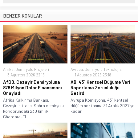
BENZER KONULAR
Afrika
,
Demiryolu Projeleri
Avrupa
,
Demiryolu Teknolojisi
3 Ağustos 2026 22:15
1 Ağustos 2026 23:18
AfDB, Cezayir Demiryoluna
AB, 431 Kentsel Düğüme Veri
878 Milyon Dolar Finansmanı
Raporlama Zorunluluğu
Onayladı
Getirdi
Afrika Kalkınma Bankası,
Avrupa Komisyonu, 431 kentsel
Cezayir'in trans-Sahra demiryolu
düğüm noktasına 31 Aralık 2027'ye
koridorundaki 230 km'lik
kadar...
Ghardaïa–El...