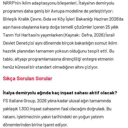
NRRP’nin iklim adaptasyonu bileşenleri, İtalya’nın demiryolu
programını daha geniş bir Avrupa modeline de yerleştiriyor:
Birleşik Krallık Çevre, Gıda ve Köy İşleri Bakanlığı Haziran 2026’da
aşırı hava olaylarına karşı doğa temelli çözümler içeren 25 yıllık
Tarım Yol Haritası’nı yayımlarken (Kaynak: Defra, 2026) İsrail
Devlet Denetçisi aynı dönemde birçok bakanlığın somut iklim
hazırlık planından tamamen yoksun olduğunu tespit etti. Bu
tablo, altyapı programlamasına dirençliliği entegre etmenin
henüz küresel bir standart olmadığının altını çiziyor.
Sıkça Sorulan Sorular
İtalya demiryolu ağında kaç inşaat sahası aktif olacak?
FS Italiane Group, 2026 yılına kadar ulusal ağın tamamında
yaklaşık 1.300 inşaat sahasının faal olacağını doğruladı. Bu
rakam, işletmecinin yakın tarihindeki en yoğun yatırım
dönemlerinden birine işaret ediyor.