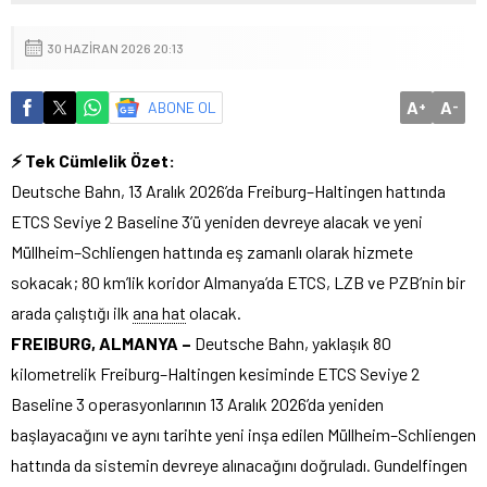
30 HAZIRAN 2026 20:13
A
A
ABONE OL
+
-
⚡ Tek Cümlelik Özet:
Deutsche Bahn, 13 Aralık 2026’da Freiburg–Haltingen hattında
ETCS Seviye 2 Baseline 3’ü yeniden devreye alacak ve yeni
Müllheim–Schliengen hattında eş zamanlı olarak hizmete
sokacak; 80 km’lik koridor Almanya’da ETCS, LZB ve PZB’nin bir
arada çalıştığı ilk
ana hat
olacak.
FREIBURG, ALMANYA –
Deutsche Bahn, yaklaşık 80
kilometrelik Freiburg–Haltingen kesiminde ETCS Seviye 2
Baseline 3 operasyonlarının 13 Aralık 2026’da yeniden
başlayacağını ve aynı tarihte yeni inşa edilen Müllheim–Schliengen
hattında da sistemin devreye alınacağını doğruladı. Gundelfingen