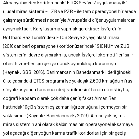
Almanya’nın Ren koridorundaki ETCS Seviye 2 uygulaması, iki
ulusal miras sistemi – LZB ve PZB – ile tam operasyonel bir arada
çalışmayı sürdürmesi nedeniyle Avrupa’daki diğer uygulamalardan
ayrışmaktadır. Karşılaştırma yapmak gerekirse: İsviçre’nin
Gotthard Baz Tüneli’ndeki ETCS Seviye 2 yaygınlaştırması
(2016’dan beri operasyonel) koridor üzerindeki SIGNUM ve ZUB
sistemlerini devre dışı bırakmış, ancak İsviçre lokomotifleri sınır
ötesi hizmetler için geriye dönük uyumluluğu korumuştur
(
Kaynak
: SBB, 2016). Danimarka’nın Banedanmark liderliğindeki
ülke çapındaki ETCS programı ise yaklaşık 2.600 km ağda miras
sinyalizasyonun tamamen değiştirilmesini tercih etmiştir; bu,
coğrafi kapsam olarak çok daha geniş fakat Alman Ren
hattındaki üçlü sistem eş zamanlılığı zorluğunu içermeyen bir
yaklaşımdır (Kaynak: Banedanmark, 2023). Alman yaklaşımı,
miras sistemin ani olarak kaldırılmasının operasyonel aksamaya
yol açacağı diğer yoğun karma trafik koridorları için bir geçiş