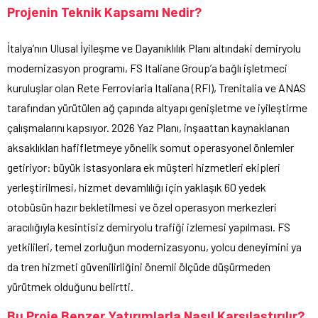
Projenin Teknik Kapsamı Nedir?
İtalya’nın Ulusal İyileşme ve Dayanıklılık Planı altındaki demiryolu
modernizasyon programı, FS Italiane Group’a bağlı işletmeci
kuruluşlar olan Rete Ferroviaria Italiana (RFI), Trenitalia ve ANAS
tarafından yürütülen ağ çapında altyapı genişletme ve iyileştirme
çalışmalarını kapsıyor. 2026 Yaz Planı, inşaattan kaynaklanan
aksaklıkları hafifletmeye yönelik somut operasyonel önlemler
getiriyor: büyük istasyonlara ek müşteri hizmetleri ekipleri
yerleştirilmesi, hizmet devamlılığı için yaklaşık 60 yedek
otobüsün hazır bekletilmesi ve özel operasyon merkezleri
aracılığıyla kesintisiz demiryolu trafiği izlemesi yapılması. FS
yetkilileri, temel zorluğun modernizasyonu, yolcu deneyimini ya
da tren hizmeti güvenilirliğini önemli ölçüde düşürmeden
yürütmek olduğunu belirtti.
Bu Proje Benzer Yatırımlarla Nasıl Karşılaştırılır?