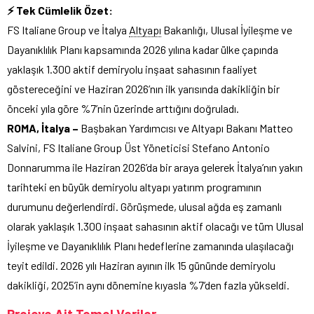
⚡ Tek Cümlelik Özet:
FS Italiane Group ve İtalya
Altyapı
Bakanlığı, Ulusal İyileşme ve
Dayanıklılık Planı kapsamında 2026 yılına kadar ülke çapında
yaklaşık 1.300 aktif demiryolu inşaat sahasının faaliyet
göstereceğini ve Haziran 2026’nın ilk yarısında dakikliğin bir
önceki yıla göre %7’nin üzerinde arttığını doğruladı.
ROMA, İtalya –
Başbakan Yardımcısı ve Altyapı Bakanı Matteo
Salvini, FS Italiane Group Üst Yöneticisi Stefano Antonio
Donnarumma ile Haziran 2026’da bir araya gelerek İtalya’nın yakın
tarihteki en büyük demiryolu altyapı yatırım programının
durumunu değerlendirdi. Görüşmede, ulusal ağda eş zamanlı
olarak yaklaşık 1.300 inşaat sahasının aktif olacağı ve tüm Ulusal
İyileşme ve Dayanıklılık Planı hedeflerine zamanında ulaşılacağı
teyit edildi. 2026 yılı Haziran ayının ilk 15 gününde demiryolu
dakikliği, 2025’in aynı dönemine kıyasla %7’den fazla yükseldi.
Projeye Ait Temel Veriler