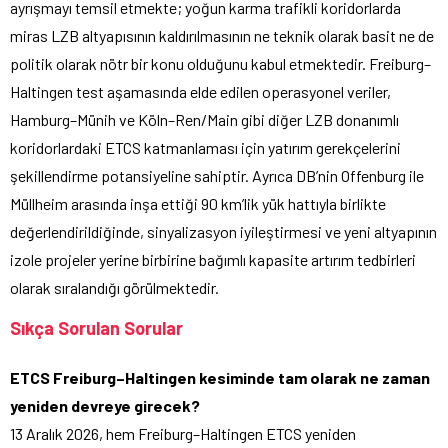
ayrışmayı temsil etmekte; yoğun karma trafikli koridorlarda
miras LZB altyapısının kaldırılmasının ne teknik olarak basit ne de
politik olarak nötr bir konu olduğunu kabul etmektedir. Freiburg–
Haltingen test aşamasında elde edilen operasyonel veriler,
Hamburg–Münih ve Köln–Ren/Main gibi diğer LZB donanımlı
koridorlardaki ETCS katmanlaması için yatırım gerekçelerini
şekillendirme potansiyeline sahiptir. Ayrıca DB’nin Offenburg ile
Müllheim arasında inşa ettiği 90 km’lik yük hattıyla birlikte
değerlendirildiğinde, sinyalizasyon iyileştirmesi ve yeni altyapının
izole projeler yerine birbirine bağımlı kapasite artırım tedbirleri
olarak sıralandığı görülmektedir.
Sıkça Sorulan Sorular
ETCS Freiburg–Haltingen kesiminde tam olarak ne zaman
yeniden devreye girecek?
13 Aralık 2026, hem Freiburg–Haltingen ETCS yeniden