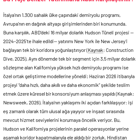
İtalya’nın 1.300 sahalık ülke çapındaki demiryolu programı,
Avrupa’nın en dağınık altyapı girişimlerinden biri konumunda.
Buna karşılık, ABD’deki 16 milyar dolarlık Hudson Tüneli projesi —
2024–2025’te ihale edildi— yatırımı New York ile New Jersey’i
bağlayan tek bir koridora yoğunlaştırıyor (
Kaynak
: Construction
Dive, 2025). Aynı dönemde tek bir segment için 3,5 milyar dolarlık
sözleşme alan Kaliforniya yüksek hızlı demiryolu programı ise
özel ortak geliştirme modellerine yöneldi; Haziran 2026 itibarıyla
projeyi “daha hızlı, daha akıllı ve daha ekonomik” şekilde teslim
etmek üzere küresel bir konsorsiyum anlaşması yapıldı (Kaynak:
Newsweek, 2026). İtalya’nın yaklaşımı iki açıdan farklılaşıyor: işi
eş zamanlı olarak tüm ulusal ağa yayıyor ve inşaat sırasında
mevcut hizmet seviyelerini korumaya öncelik veriyor. Bu,
Hudson ve Kaliforniya projelerinin paralel operasyonlar yerine
aşamalı koridor kapatmalarıyla ele aldığı bir zorluk. Hindistan