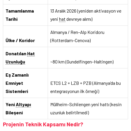
Tamamlanma
13 Aralık 2026 (yeniden aktivasyon ve
Tarihi
yeni
hat
devreye alımı)
Almanya / Ren–Alp Koridoru
Ülke / Koridor
(Rotterdam–Cenova)
Donatılan
Hat
Uzunluğu
~80 km (Gundelfingen–Haltingen)
Eş Zamanlı
Emniyet
ETCS L2 + LZB + PZB (Almanya’da bu
Sistemleri
entegrasyonun ilk örneği)
Yeni
Altyapı
Müllheim–Schliengen yeni hattı (kesin
Bileşeni
uzunluk belirtilmedi)
Projenin Teknik Kapsamı Nedir?