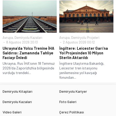
Avrupa
,
Demiryolu Kazaları
Avrupa
,
Demiryolu Projeleri
8 Ağustos 2026 20:13
2 Ağustos 2026 00:12
Ukrayna’da Yolcu Trenine İHA
İngiltere: Leicester Garı’na
Saldırısı: Zamanında Tahliye
Yol Projesinden 10 Milyon
Faciayı Önledi
Sterlin Aktarıldı
Ukrayna, Rus İHA'sının 18 Temmuz
İngiltere Ulaştırma Bakanlığı,
2026'da Zaporizhzhia bölgesinde
Leicester tren istasyonu
vurduğu trendeki...
yenilemesine yol kavşağı
fonundan...
Demiryolu Kitapları
Demiryolu Kariyer
Demiryolu Kazaları
Foto Galeri
Video Galeri
Çerez Politikası