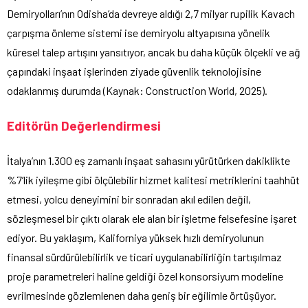
Demiryolları’nın Odisha’da devreye aldığı 2,7 milyar rupilik Kavach
çarpışma önleme sistemi ise demiryolu altyapısına yönelik
küresel talep artışını yansıtıyor, ancak bu daha küçük ölçekli ve ağ
çapındaki inşaat işlerinden ziyade güvenlik teknolojisine
odaklanmış durumda (Kaynak: Construction World, 2025).
Editörün Değerlendirmesi
İtalya’nın 1.300 eş zamanlı inşaat sahasını yürütürken dakiklikte
%7’lik iyileşme gibi ölçülebilir hizmet kalitesi metriklerini taahhüt
etmesi, yolcu deneyimini bir sonradan akıl edilen değil,
sözleşmesel bir çıktı olarak ele alan bir işletme felsefesine işaret
ediyor. Bu yaklaşım, Kaliforniya yüksek hızlı demiryolunun
finansal sürdürülebilirlik ve ticari uygulanabilirliğin tartışılmaz
proje parametreleri haline geldiği özel konsorsiyum modeline
evrilmesinde gözlemlenen daha geniş bir eğilimle örtüşüyor.