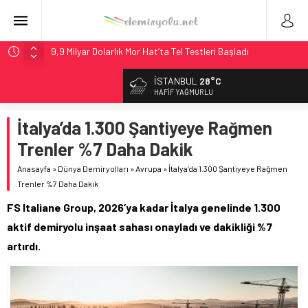
9,9 Milyar Dolarlık Mor Hat’ta Tel Testleri Başladı
Utah’ta 31 Milyon Dolarlık Proje Trafik Çilesini Bitiriyor
İSTANBUL
28°C
Wabtec Brezilya’da 1 Milyar Real’lik PTC Anlaşmasını 2031’e
HAFIF YAĞMURLU
Kadar Tamamlayacak
İtalya’da 1.300 Şantiyeye Rağmen
ABD’de CREATE Programı 72,4 Milyon Dolarlık Alt Geçidi
Başlattı
Trenler %7 Daha Dakik
Stadler, Austin’e 21 CITYLINK Hafif Raylı Aracı Tedarik
Anasayfa
»
Dünya Demiryolları
»
Avrupa
»
İtalya’da 1.300 Şantiyeye Rağmen
Edecek
Trenler %7 Daha Dakik
FS Italiane Group, 2026’ya kadar İtalya genelinde 1.300
aktif demiryolu inşaat sahası onayladı ve dakikliği %7
artırdı.