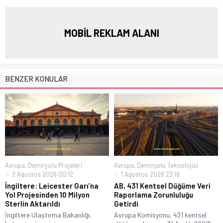
MOBİL REKLAM ALANI
BENZER KONULAR
Avrupa
,
Demiryolu Projeleri
Avrupa
,
Demiryolu Teknolojisi
2 Ağustos 2026 00:12
1 Ağustos 2026 23:18
İngiltere: Leicester Garı’na
AB, 431 Kentsel Düğüme Veri
Yol Projesinden 10 Milyon
Raporlama Zorunluluğu
Sterlin Aktarıldı
Getirdi
İngiltere Ulaştırma Bakanlığı,
Avrupa Komisyonu, 431 kentsel