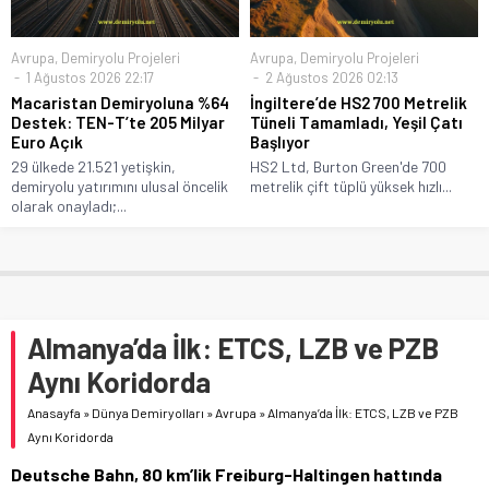
Avrupa
,
Demiryolu Projeleri
Avrupa
,
Demiryolu Projeleri
1 Ağustos 2026 22:17
2 Ağustos 2026 02:13
Macaristan Demiryoluna %64
İngiltere’de HS2 700 Metrelik
Destek: TEN-T’te 205 Milyar
Tüneli Tamamladı, Yeşil Çatı
Euro Açık
Başlıyor
29 ülkede 21.521 yetişkin,
HS2 Ltd, Burton Green'de 700
demiryolu yatırımını ulusal öncelik
metrelik çift tüplü yüksek hızlı...
olarak onayladı;...
Almanya’da İlk: ETCS, LZB ve PZB
Aynı Koridorda
Anasayfa
»
Dünya Demiryolları
»
Avrupa
»
Almanya’da İlk: ETCS, LZB ve PZB
Aynı Koridorda
Deutsche Bahn, 80 km’lik Freiburg-Haltingen hattında