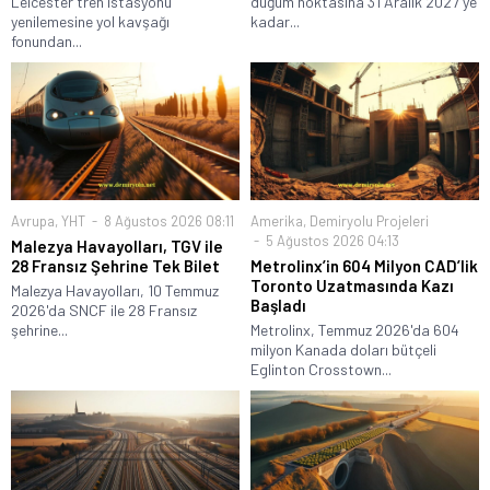
Leicester tren istasyonu
düğüm noktasına 31 Aralık 2027'ye
yenilemesine yol kavşağı
kadar...
fonundan...
Avrupa
,
YHT
8 Ağustos 2026 08:11
Amerika
,
Demiryolu Projeleri
5 Ağustos 2026 04:13
Malezya Havayolları, TGV ile
28 Fransız Şehrine Tek Bilet
Metrolinx’in 604 Milyon CAD’lik
Toronto Uzatmasında Kazı
Malezya Havayolları, 10 Temmuz
Başladı
2026'da SNCF ile 28 Fransız
şehrine...
Metrolinx, Temmuz 2026'da 604
milyon Kanada doları bütçeli
Eglinton Crosstown...