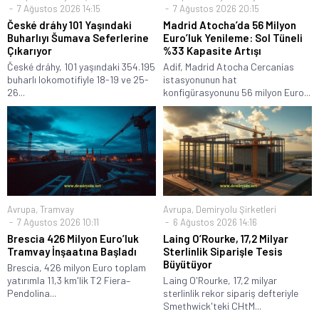
7 Ağustos 2026 14:15
7 Ağustos 2026 20:15
České dráhy 101 Yaşındaki
Madrid Atocha’da 56 Milyon
Buharlıyı Šumava Seferlerine
Euro’luk Yenileme: Sol Tüneli
Çıkarıyor
%33 Kapasite Artışı
České dráhy, 101 yaşındaki 354.195
Adif, Madrid Atocha Cercanías
buharlı lokomotifiyle 18-19 ve 25-
istasyonunun hat
26...
konfigürasyonunu 56 milyon Euro...
Avrupa
,
Tramvay
Avrupa
,
Demiryolu Şirketleri
7 Ağustos 2026 10:11
6 Ağustos 2026 14:16
Brescia 426 Milyon Euro’luk
Laing O’Rourke, 17,2 Milyar
Tramvay İnşaatına Başladı
Sterlinlik Siparişle Tesis
Büyütüyor
Brescia, 426 milyon Euro toplam
yatırımla 11,3 km'lik T2 Fiera–
Laing O'Rourke, 17,2 milyar
Pendolina...
sterlinlik rekor sipariş defteriyle
Smethwick'teki CHtM...