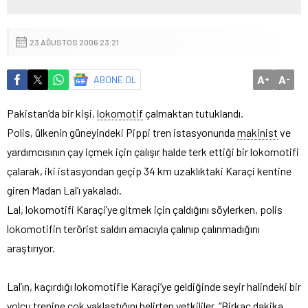
23 AĞUSTOS 2006 23:21
A
A
ABONE OL
+
-
Pakistan’da bir kişi,
lokomotif
çalmaktan tutuklandı.
Polis, ülkenin güneyindeki Pippi tren istasyonunda
makinist
ve
yardımcısının çay içmek için çalışır halde terk ettiği bir lokomotifi
çalarak, iki istasyondan geçip 34 km uzaklıktaki Karaçi kentine
giren Madan Lal’ı yakaladı.
Lal, lokomotifi Karaçi’ye gitmek için çaldığını söylerken, polis
lokomotifin terörist saldırı amacıyla çalınıp çalınmadığını
araştırıyor.
Lal’ın, kaçırdığı lokomotifle Karaçi’ye geldiğinde seyir halindeki bir
yolcu trenine çok yaklaştığını belirten yetkililer, “Birkaç dakika