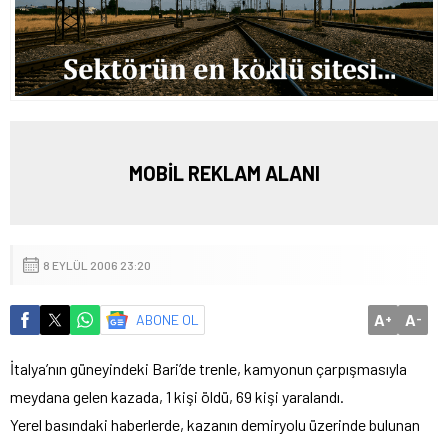
MOBİL REKLAM ALANI
8 EYLÜL 2006 23:20
A
A
ABONE OL
+
-
İtalya’nın güneyindeki Bari’de trenle, kamyonun çarpışmasıyla
meydana gelen kazada, 1 kişi öldü, 69 kişi yaralandı.
Yerel basındaki haberlerde, kazanın demiryolu üzerinde bulunan