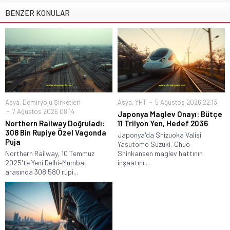
BENZER KONULAR
Asya
,
Demiryolu Şirketleri
Asya
,
YHT
5 Ağustos 2026 22:13
7 Ağustos 2026 08:14
Japonya Maglev Onayı: Bütçe
Northern Railway Doğruladı:
11 Trilyon Yen, Hedef 2036
308 Bin Rupiye Özel Vagonda
Japonya'da Shizuoka Valisi
Puja
Yasutomo Suzuki, Chuo
Northern Railway, 10 Temmuz
Shinkansen maglev hattının
2025'te Yeni Delhi–Mumbai
inşaatını...
arasında 308.580 rupi...