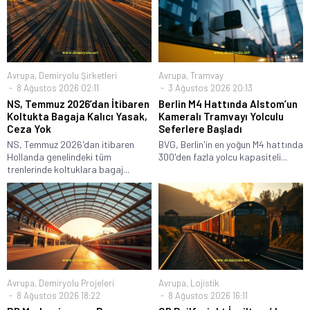
Avrupa
,
Demiryolu Şirketleri
Avrupa
,
Tramvay
8 Ağustos 2026 02:11
3 Ağustos 2026 20:13
NS, Temmuz 2026’dan İtibaren
Berlin M4 Hattında Alstom’un
Koltukta Bagaja Kalıcı Yasak,
Kameralı Tramvayı Yolculu
Ceza Yok
Seferlere Başladı
NS, Temmuz 2026'dan itibaren
BVG, Berlin'in en yoğun M4 hattında
Hollanda genelindeki tüm
300'den fazla yolcu kapasiteli...
trenlerinde koltuklara bagaj...
Avrupa
,
Demiryolu Projeleri
Avrupa
,
Lojistik
8 Ağustos 2026 18:22
8 Ağustos 2026 16:11