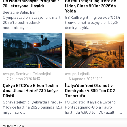
DB Modernizasyon Programı:
GB Railfreight İngiltere’de
70. İstasyona Ulaşıldı
Lider, Class 99’lar 2026’da
Yolda
Deutsche Bahn, Berlin
Olympiastadion istasyonunu mart
GB Railfreight, İngiltere'de %31,4
2025'te teslim ederek
tren-kilometre payıyla en büyük
modernizasyon...
demiryolu yük...
Avrupa
,
Demiryolu Teknolojisi
Avrupa
,
Lojistik
7 Ağustos 2026 18:13
6 Ağustos 2026 12:19
Çekya ETCS’de Erken Teslim
İtalya’dan Yeni Otomotiv
Ama Ulusal Hedef 730 km’ye
Demiryolu: 4.800 Ton CO2
Düştü
Tasarrufu
Správa železnic, Çekya'da Prague–
FS Logistix, İtalya'da Livorno-
Milovice hattına 2025 başında 12,3
Pontecagnano-Gioia Tauro
milyon Euro...
hattında 4.800 ton CO₂ azaltımı...
YORUMLAR