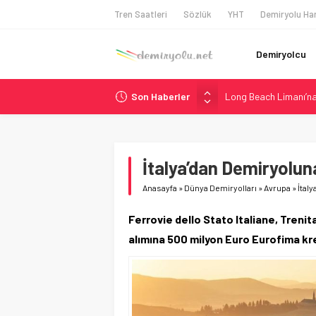
Tren Saatleri
Sözlük
YHT
Demiryolu Har
Demiryolcu
Son Haberler
Long Beach Limanı’na 
Madrid 6. Hat 2027’d
Laing O’Rourke, 17,2 M
İtalya’dan Yeni Otom
İtalya’dan Demiryolun
AAR, MIT ve Berkeley 
Anasayfa
»
Dünya Demiryolları
»
Avrupa
»
İtal
Ferrovie dello Stato Italiane, Trenita
alımına 500 milyon Euro Eurofima kre