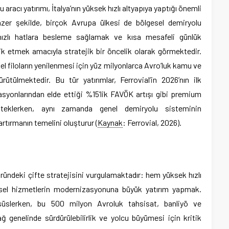
racı yatırımı, İtalya’nın yüksek hızlı altyapıya yaptığı önemli
Benzer şekilde, birçok Avrupa ülkesi de bölgesel demiryolu
hızlı hatlara besleme sağlamak ve kısa mesafeli günlük
vik etmek amacıyla stratejik bir öncelik olarak görmektedir.
l filoların yenilenmesi için yüz milyonlarca Avro’luk kamu ve
ütülmektedir. Bu tür yatırımlar, Ferrovial’in 2026’nın ilk
syonlarından elde ettiği %15’lik FAVÖK artışı gibi premium
teklerken, aynı zamanda genel demiryolu sisteminin
artırmanın temelini oluşturur (
Kaynak
: Ferrovial, 2026).
ründeki çifte stratejisini vurgulamaktadır: hem yüksek hızlı
sel hizmetlerin modernizasyonuna büyük yatırım yapmak.
 süslerken, bu 500 milyon Avroluk tahsisat, banliyö ve
 ağ genelinde sürdürülebilirlik ve yolcu büyümesi için kritik