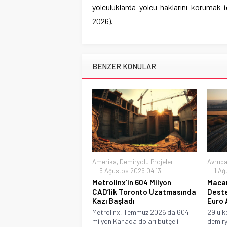
yolculuklarda yolcu haklarını korumak i
2026).
BENZER KONULAR
Amerika
,
Demiryolu Projeleri
Avrup
5 Ağustos 2026 04:13
1 Ağ
Metrolinx’in 604 Milyon
Macar
CAD’lik Toronto Uzatmasında
Deste
Kazı Başladı
Euro 
Metrolinx, Temmuz 2026'da 604
29 ülk
milyon Kanada doları bütçeli
demiry