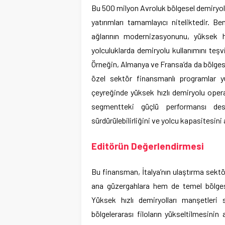
Bu 500 milyon Avroluk bölgesel demiryolu a
yatırımları tamamlayıcı niteliktedir. 
ağlarının modernizasyonunu, yüksek 
yolculuklarda demiryolu kullanımını teş
Örneğin, Almanya ve Fransa’da da bölgese
özel sektör finansmanlı programlar yür
çeyreğinde yüksek hızlı demiryolu opera
segmentteki güçlü performansı des
sürdürülebilirliğini ve yolcu kapasitesini 
Editörün Değerlendirmesi
Bu finansman, İtalya’nın ulaştırma sektö
ana güzergahlara hem de temel bölge
Yüksek hızlı demiryolları manşetleri
bölgelerarası filoların yükseltilmesinin