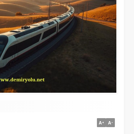
A
A
+
-