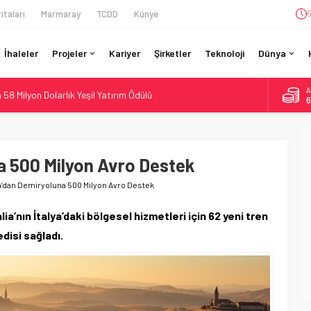
itaları
Marmaray
TCDD
Künye
6
İhaleler
Projeler
Kariyer
Şirketler
Teknoloji
Dünya
A
58 Milyon Dolarlık Yeşil Yatırım Ödülü
6
e Sürücüsüz: Kapasite %70 Artacak
B
1
ilyar Sterlinlik Siparişle Tesis Büyütüyor
otiv Demiryolu: 4.800 Ton CO2 Tasarrufu
a 500 Milyon Avro Destek
D
4
Dahil 4 Üniversiteyle Araştırma Konsorsiyumu Başlattı
ya’dan Demiryoluna 500 Milyon Avro Destek
E
5
lia’nın İtalya’daki bölgesel hizmetleri için 62 yeni tren
disi sağladı.