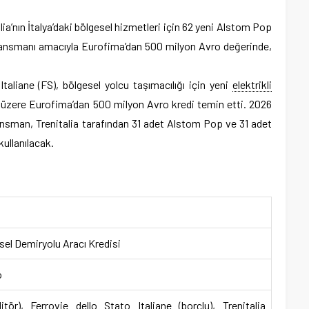
alia’nın İtalya’daki bölgesel hizmetleri için 62 yeni Alstom Pop
finansmanı amacıyla Eurofima’dan 500 milyon Avro değerinde,
taliane (FS), bölgesel yolcu taşımacılığı için yeni
elektrikli
k üzere Eurofima’dan 500 milyon Avro kredi temin etti. 2026
nansman, Trenitalia tarafından 31 adet Alstom Pop ve 31 adet
kullanılacak.
el Demiryolu Aracı Kredisi
o
tör), Ferrovie dello Stato Italiane (borçlu), Trenitalia