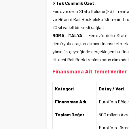
⚡ Tek Cümlelik Özet:
Ferrovie dello Stato Italiane (FS), Trenit
ve Hitachi Rail Rock elektrikli trenin 
20 yıl vadeli bir kredi sağladı.
ROMA, İTALYA –
Ferrovie dello Stato I
demiryolu
araçları alımını finanse etme
yılının ilk çeyreğinde gerçekleşen bu fi
Hitachi Rail Rock treninin satın alımında 
Finansmana Ait Temel Veriler
Kategori
Detay / Veri
Finansman Adı
Eurofima Bölges
Toplam Değer
500 milyon Avr
Eurofima (kredi