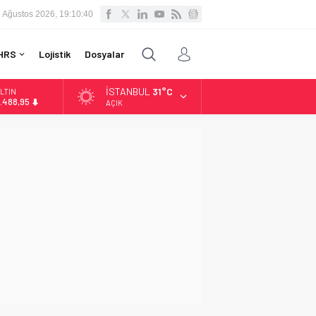
 Ağustos 2026, 19:10:41
HRS
Lojistik
Dosyalar
İSTANBUL
31°C
LTIN
.488,95
AÇIK
İST
3.798,82
OLAR
7,5939
URO
4,9646