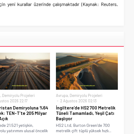
çin yeni kurallar üzerinde çalışmaktadır (Kaynak: Reuters,
a
,
Demiryolu Projeleri
Avrupa
,
Demiryolu Projeleri
ustos 2026 22:17
2 Ağustos 2026 02:13
istan Demiryoluna %64
İngiltere’de HS2 700 Metrelik
k: TEN-T’te 205 Milyar
Tüneli Tamamladı, Yeşil Çatı
Açık
Başlıyor
ede 21.521 yetişkin,
HS2 Ltd, Burton Green'de 700
olu yatırımını ulusal öncelik
metrelik çift tüplü yüksek hızlı...