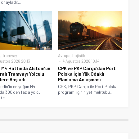
onayladı;...
a
,
Tramvay
Avrupa
,
Lojistik
ustos 2026 20:13
4 Ağustos 2026 10:14
n M4 Hattında Alstom’un
CPK ve PKP Cargo’dan Port
alı Tramvayı Yolculu
Polska İçin Yük Odaklı
lere Başladı
Planlama Anlaşması
erlin'in en yoğun M4
CPK, PKP Cargo ile Port Polska
da 300'den fazla yolcu
programı için niyet mektubu...
eli...