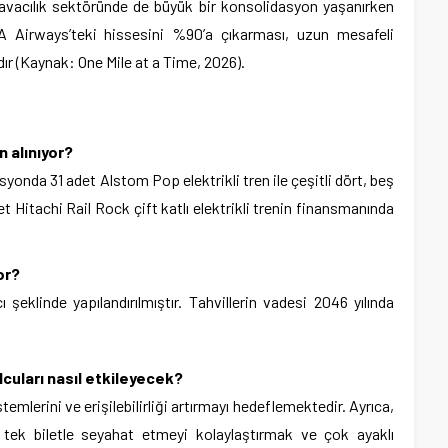
avacılık sektöründe de büyük bir konsolidasyon yaşanırken
A Airways’teki hissesini %90’a çıkarması, uzun mesafeli
r (Kaynak: One Mile at a Time, 2026).
n alınıyor?
onda 31 adet Alstom Pop elektrikli tren ile çeşitli dört, beş
t Hitachi Rail Rock çift katlı elektrikli trenin finansmanında
or?
cı şeklinde yapılandırılmıştır. Tahvillerin vadesi 2046 yılında
lcuları nasıl etkileyecek?
stemlerini ve erişilebilirliği artırmayı hedeflemektedir. Ayrıca,
ek biletle seyahat etmeyi kolaylaştırmak ve çok ayaklı