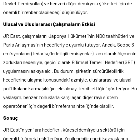
Devlet Demiryolları) ve benzeri diğer demiryolu şirketleri için de
önemli bir rehber olabileceği düşünülüyor.
Ulusal ve Uluslararası Çalışmaların Etkisi
JR East, çalışmalarını Japonya Hükümeti’nin NDC taahhütleri ve
Paris Anlaşması’nın hedefleriyle uyumlu tutuyor. Ancak, Scope 3
emisyonlarını (tedarikçilerle ilgili emisyonlar) tam olarak ölçmenin
zorlukları nedeniyle, geçici olarak Bilimsel Temelli Hedefler (SBT)
uygulamasını askıya aldı. Bu durum, şirketin sürdürülebilirlik
hedeflerine ulaşma konusundaki azmiyle, uluslararası ve ulusal
politikaların karmaşıklığını ele almayı tercih ettiğini gösteriyor. Bu
yaklaşım, benzer zorluklarla karşılaşan diğer raylı sistem
operatörleri için değerli bir referans niteliğinde olabilir.
Sonuç
JR East’in yeni ara hedefleri, küresel demiryolu sektörü için
önemli bir örnek teşkil ediyor. Yenilenebilir enerji kaynaklarına