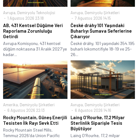
Avrupa
,
Demiryolu Teknolojisi
Avrupa
,
Demiryolu Şirketleri
1 Ağustos 2026 23:18
7 Ağustos 2026 14:15
AB, 431 Kentsel Düğüme Veri
České dráhy 101 Yaşındaki
Raporlama Zorunluluğu
Buharlıyı Šumava Seferlerine
Getirdi
Çıkarıyor
Avrupa Komisyonu, 431 kentsel
České dráhy, 101 yaşındaki 354.195
düğüm noktasına 31 Aralık 2027'ye
buharlı lokomotifiyle 18-19 ve 25-
kadar...
26...
Amerika
,
Demiryolu Şirketleri
Avrupa
,
Demiryolu Şirketleri
6 Ağustos 2026 22:13
6 Ağustos 2026 14:16
Rocky Mountain, Güneş Enerjili
Laing O’Rourke, 17,2 Milyar
Tesisten İlk Rayı Sevk Etti
Sterlinlik Siparişle Tesis
Büyütüyor
Rocky Mountain Steel Mills,
Temmuz 2026'da Union Pacific
Laing O'Rourke, 17,2 milyar