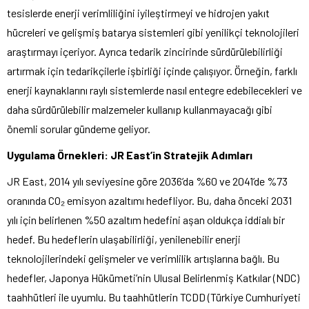
tesislerde enerji verimliliğini iyileştirmeyi ve hidrojen yakıt
hücreleri ve gelişmiş batarya sistemleri gibi yenilikçi teknolojileri
araştırmayı içeriyor. Ayrıca tedarik zincirinde sürdürülebilirliği
artırmak için tedarikçilerle işbirliği içinde çalışıyor. Örneğin, farklı
enerji kaynaklarını raylı sistemlerde nasıl entegre edebilecekleri ve
daha sürdürülebilir malzemeler kullanıp kullanmayacağı gibi
önemli sorular gündeme geliyor.
Uygulama Örnekleri: JR East’in Stratejik Adımları
JR East, 2014 yılı seviyesine göre 2036’da %60 ve 2041’de %73
oranında CO₂ emisyon azaltımı hedefliyor. Bu, daha önceki 2031
yılı için belirlenen %50 azaltım hedefini aşan oldukça iddialı bir
hedef. Bu hedeflerin ulaşabilirliği, yenilenebilir enerji
teknolojilerindeki gelişmeler ve verimlilik artışlarına bağlı. Bu
hedefler, Japonya Hükümeti’nin Ulusal Belirlenmiş Katkılar (NDC)
taahhütleri ile uyumlu. Bu taahhütlerin TCDD (Türkiye Cumhuriyeti