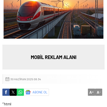
MOBİL REKLAM ALANI
30 HAZIRAN 2025 08:34
A
A
ABONE OL
+
-
“`html