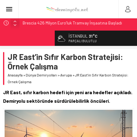
Brescia 426 Milyon Euro’luk Tramvay İnşaatına Başladı
Northern Railway Doğruladı: 308 Bin Rupiye Özel Vagonda
İSTANBUL
31°C
Puja
PARÇALI BULUTLU
Chicago’da Metra Polisi BVLOS Drone’larla Müdahale
Süresini Kısalttı
JR East’in Sıfır Karbon Stratejisi:
NJ Transit’ten Tarihi Bütçe: 46 Yılın Rekoru Onaylandı
Örnek Çalışma
České dráhy 101 Yaşındaki Buharlıyı Šumava Seferlerine
Anasayfa
»
Dünya Demiryolları
»
Avrupa
»
JR East’in Sıfır Karbon Stratejisi:
Çıkarıyor
Örnek Çalışma
JR East, sıfır karbon hedefi için yeni ara hedefler açıkladı.
Demiryolu sektöründe sürdürülebilirlik öncüleri.