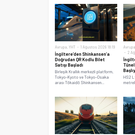
Avrupa
,
YHT
1 Ağustos 2026 18:19
Avrup
2 Ağ
İngiltere’den Shinkansen’a
Doğrudan QR Kodlu Bilet
İngil
Satışı Başladı
Tünel
Başlı
Birleşik Krallık merkezli platform,
Tokyo–Kyoto ve Tokyo–Osaka
HS2 Lt
arası Tōkaidō Shinkansen...
metreli