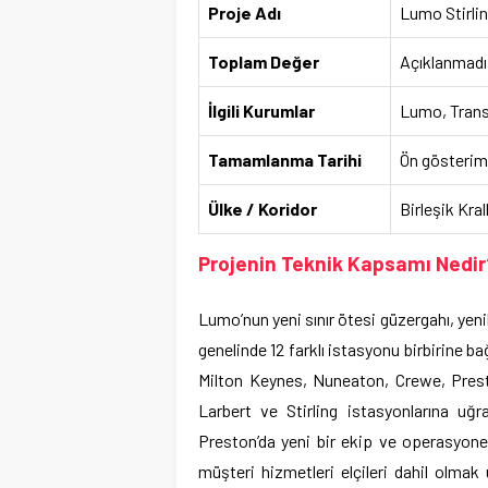
Proje Adı
Lumo Stirli
Toplam Değer
Açıklanmadı
İlgili Kurumlar
Lumo, Trans
Tamamlanma Tarihi
Ön gösterim
Ülke / Koridor
Birleşik Kral
Projenin Teknik Kapsamı Nedir
Lumo’nun yeni sınır ötesi güzergahı, yeni
genelinde 12 farklı istasyonu birbirine b
Milton Keynes, Nuneaton, Crewe, Presto
Larbert ve Stirling istasyonlarına u
Preston’da yeni bir ekip ve operasyone
müşteri hizmetleri elçileri dahil olmak