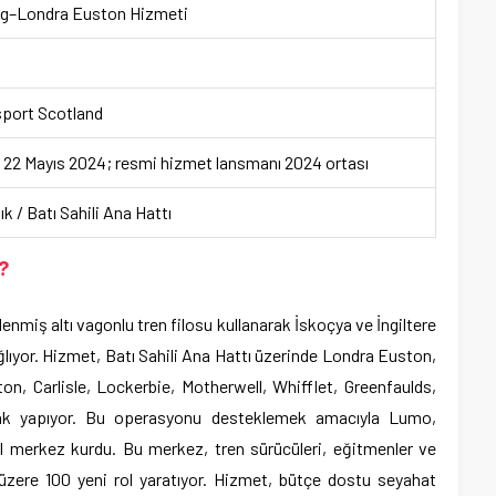
ng–Londra Euston Hizmeti
port Scotland
 22 Mayıs 2024; resmi hizmet lansmanı 2024 ortası
lık / Batı Sahili Ana Hattı
?
lenmiş altı vagonlu tren filosu kullanarak İskoçya ve İngiltere
ağlıyor. Hizmet, Batı Sahili Ana Hattı üzerinde Londra Euston,
n, Carlisle, Lockerbie, Motherwell, Whifflet, Greenfaulds,
ğrak yapıyor. Bu operasyonu desteklemek amacıyla Lumo,
l merkez kurdu. Bu merkez, tren sürücüleri, eğitmenler ve
 üzere 100 yeni rol yaratıyor. Hizmet, bütçe dostu seyahat