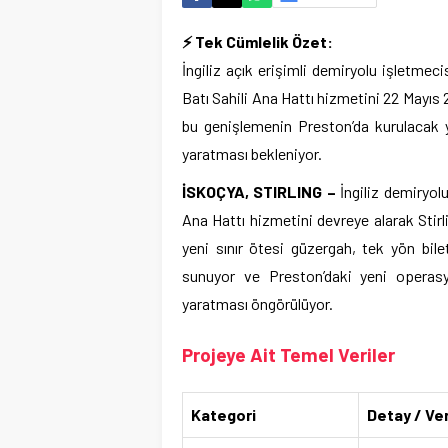
⚡ Tek Cümlelik Özet:
İngiliz açık erişimli demiryolu işletmec
Batı Sahili Ana Hattı hizmetini 22 Mayıs 
bu genişlemenin Preston’da kurulacak 
yaratması bekleniyor.
İSKOÇYA, STIRLING –
İngiliz demiryol
Ana Hattı hizmetini devreye alarak Stir
yeni sınır ötesi güzergah, tek yön bile
sunuyor ve Preston’daki yeni operasyo
yaratması öngörülüyor.
Projeye Ait Temel Veriler
Kategori
Detay / Ver