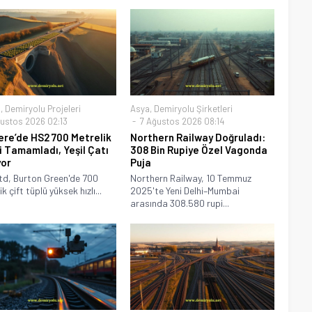
a
,
Demiryolu Projeleri
Asya
,
Demiryolu Şirketleri
ustos 2026 02:13
7 Ağustos 2026 08:14
tere’de HS2 700 Metrelik
Northern Railway Doğruladı:
i Tamamladı, Yeşil Çatı
308 Bin Rupiye Özel Vagonda
yor
Puja
d, Burton Green'de 700
Northern Railway, 10 Temmuz
k çift tüplü yüksek hızlı...
2025'te Yeni Delhi–Mumbai
arasında 308.580 rupi...