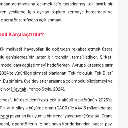
ından demiryoluna çekmek için tasarlanmış tek sınıflı bir
 tren yenileme için ayrılan toplam sermaye harcaması ve
eri operatör tarafından açıklanmadı.
ıl Karşılaştırılır?
şük maliyetli havayolları ile doğrudan rekabet etmek üzere
lu genişlemesinin artan bir trendini temsil ediyor. Şirket,
e modal payı değiştirmeyi hedeflerken, Avrupa kıtasında sınır
2024’te yürürlüğe girmesi planlanan “Tek Yolculuk, Tek Bilet”
yor. Bu girişim, üye devletler arasında çok modlu biletlemeyi ve
lıyor (
Kaynak
: Yahoo Style, 2024).
şlemesi, küresel demiryolu çekiş aküsü sektörünün 2025’te
ık yıllık bileşik büyüme oranı (CAGR) ile 444,5 milyon dolara
tyapı
pazarları ile uyumlu bir trendi yansıtıyor (Kaynak: Grand
gesi, operatörlerin iç hat hava koridorlarından pazar payı