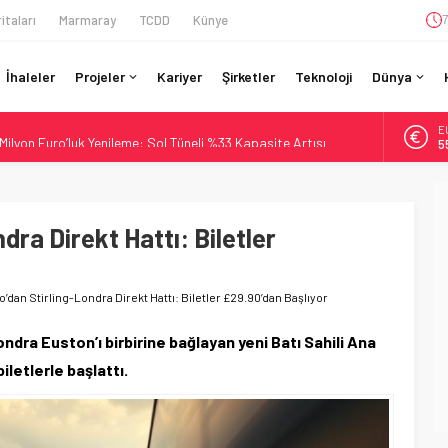
itaları
Marmaray
TCDD
Künye
7
İhaleler
Projeler
Kariyer
Şirketler
Teknoloji
Dünya
A
ilyon Euro’luk Yenileme: Sol Tüneli %33 Kapasite Artışı
6
Teslim Ama Ulusal Hedef 730 km’ye Düştü
B
1
daki Buharlıyı Šumava Seferlerine Çıkarıyor
ro’luk Tramvay İnşaatına Başladı
ra Direkt Hattı: Biletler
D
4
İtibaren Koltukta Bagaja Kalıcı Yasak, Ceza Yok
E
5
’dan Stirling-Londra Direkt Hattı: Biletler £29.90’dan Başlıyor
ndra Euston’ı birbirine bağlayan yeni Batı Sahili Ana
iletlerle başlattı.