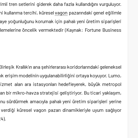
mli tren setlerini giderek daha fazla kullandığını vurguluyor.
ni kullanma tercihi, küresel
vagon
pazarındaki genel eğilimle
ye yoğunluğunu korumak için pahalı yeni üretim siparişleri
nilemelerine öncelik vermektedir (Kaynak: Fortune Business
irleşik Krallık’ın ana şehirlerarası koridorlarındaki geleneksel
k erişim modelinin uygulanabilirliğini ortaya koyuyor. Lumo,
hizmet alan ara istasyonları hedefleyerek, büyük metropol
an bir mikro-havza stratejisi geliştiriyor. Bu ticari yaklaşım,
u sürdürmek amacıyla pahalı yeni üretim siparişleri yerine
 verdiği küresel vagon pazarı dinamikleriyle uyum sağlıyor
4).