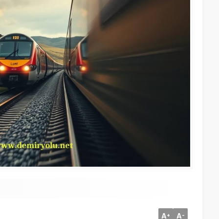
A
A
+
-