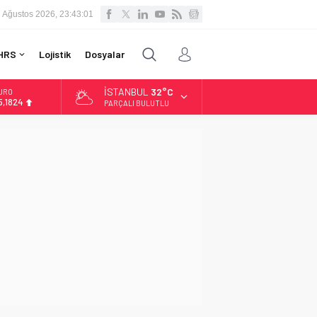
 Ağustos 2026, 23:43:02
HRS
Lojistik
Dosyalar
İSTANBUL
32°C
LTIN
.662,10
PARÇALI BULUTLU
İST
3.779,39
OLAR
7,6954
URO
5,1824