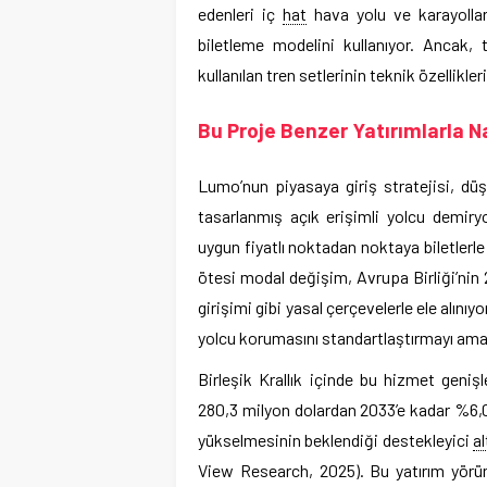
edenleri iç
hat
hava yolu ve karayollar
biletleme modelini kullanıyor. Ancak,
kullanılan tren setlerinin teknik özellikl
Bu Proje Benzer Yatırımlarla Nas
Lumo’nun piyasaya giriş stratejisi, dü
tasarlanmış açık erişimli yolcu demiryo
uygun fiyatlı noktadan noktaya biletlerl
ötesi modal değişim, Avrupa Birliği’nin 
girişimi gibi yasal çerçevelerle ele alını
yolcu korumasını standartlaştırmayı amaç
Birleşik Krallık içinde bu hizmet geni
280,3 milyon dolardan 2033’e kadar %6,0’l
yükselmesinin beklendiği destekleyici
al
View Research, 2025). Bu yatırım yörün