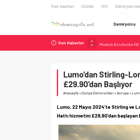
Tren Saatleri
Sözlük
YHT
Demiryolu Har
Demiryolcu
Son Haberler
Madrid Atocha’da 56 M
Çekya ETCS’de Erken 
České dráhy 101 Yaşın
Brescia 426 Milyon Eu
Lumo’dan Stirling-Lond
NS, Temmuz 2026’dan 
£29.90’dan Başlıyor
Anasayfa
»
Dünya Demiryolları
»
Avrupa
»
Lumo
Lumo, 22 Mayıs 2024’te Stirling ve Lo
Hattı hizmetini £29,90’dan başlayan b