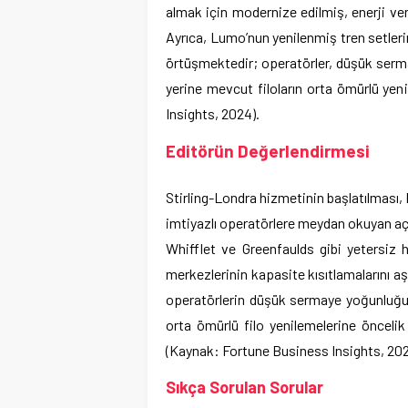
almak için modernize edilmiş, enerji veri
Ayrıca, Lumo’nun yenilenmiş tren setleri
örtüşmektedir; operatörler, düşük serma
yerine mevcut filoların orta ömürlü ye
Insights, 2024).
Editörün Değerlendirmesi
Stirling-Londra hizmetinin başlatılması, B
imtiyazlı operatörlere meydan okuyan açı
Whifflet ve Greenfaulds gibi yetersiz 
merkezlerinin kapasite kısıtlamalarını aş
operatörlerin düşük sermaye yoğunluğun
orta ömürlü filo yenilemelerine öncelik
(Kaynak: Fortune Business Insights, 202
Sıkça Sorulan Sorular