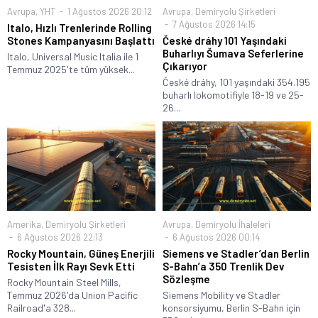
Avrupa
,
YHT
1 Ağustos 2026 20:12
Avrupa
,
Demiryolu Şirketleri
7 Ağustos 2026 14:15
Italo, Hızlı Trenlerinde Rolling
Stones Kampanyasını Başlattı
České dráhy 101 Yaşındaki
Buharlıyı Šumava Seferlerine
Italo, Universal Music Italia ile 1
Çıkarıyor
Temmuz 2025'te tüm yüksek...
České dráhy, 101 yaşındaki 354.195
buharlı lokomotifiyle 18-19 ve 25-
26...
Amerika
,
Demiryolu Şirketleri
Avrupa
,
Demiryolu İhaleleri
6 Ağustos 2026 22:13
6 Ağustos 2026 00:14
Rocky Mountain, Güneş Enerjili
Siemens ve Stadler’dan Berlin
Tesisten İlk Rayı Sevk Etti
S-Bahn’a 350 Trenlik Dev
Sözleşme
Rocky Mountain Steel Mills,
Temmuz 2026'da Union Pacific
Siemens Mobility ve Stadler
Railroad'a 328...
konsorsiyumu, Berlin S-Bahn için