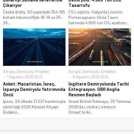
Çıkarıyor
Tasarrufu
České dráhy, 101 yaşındaki 354.195
FS Logistix, İtalya'da Livorno-
buharlı lokomotifiyle 18-19 ve 25-
Pontecagnano-Gioia Tauro
26...
hattında 4.800 ton CO₂ azaltımı...
Avrupa
,
Demiryolu Projeleri
Avrupa
,
Demiryolu Şirketleri
1 Ağustos 2026 22:13
8 Ağustos 2026 10:15
Anket: Macaristan, İsveç,
İngiltere Demiryolunda Tarihi
İspanya Demiryolu Yatırımında
Entegrasyon: GBR Anglia
Öncü
Resmen Başladı
Ipsos, 29 ülkede 21.521 katılımcıyla
Great British Railways, 20 Temmuz
yürüttüğü 2026 Küresel Altyapı
2026'da Londra Liverpool
Endeksi...
Street'te iki...