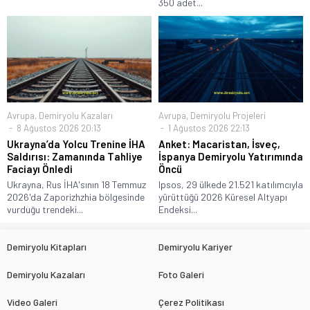
350 adet...
Avrupa
,
Demiryolu Kazaları
Avrupa
,
Demiryolu Projeleri
8 Ağustos 2026 20:13
1 Ağustos 2026 22:13
Ukrayna’da Yolcu Trenine İHA
Anket: Macaristan, İsveç,
Saldırısı: Zamanında Tahliye
İspanya Demiryolu Yatırımında
Faciayı Önledi
Öncü
Ukrayna, Rus İHA'sının 18 Temmuz
Ipsos, 29 ülkede 21.521 katılımcıyla
2026'da Zaporizhzhia bölgesinde
yürüttüğü 2026 Küresel Altyapı
vurduğu trendeki...
Endeksi...
Demiryolu Kitapları
Demiryolu Kariyer
Demiryolu Kazaları
Foto Galeri
Video Galeri
Çerez Politikası