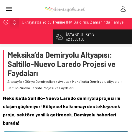
Ukrayna’da Yolcu Trenine İHA Saldırısı: Zamanında Tahliye
Faciayı Önledi
İSTANBUL
31°C
DB Modernizasyon Programı: 70. İstasyona Ulaşıldı
AZ BULUTLU
GB Railfreight İngiltere’de Lider, Class 99’lar 2026’da Yolda
Meksika’da Demiryolu Altyapısı:
İngiltere Demiryolunda Tarihi Entegrasyon: GBR Anglia
Resmen Başladı
Saltillo-Nuevo Laredo Projesi ve
ABD’de CREATE Programı 72,4 Milyon Dolarlık Alt Geçidi
Faydaları
Başlattı
Anasayfa
»
Dünya Demiryolları
»
Avrupa
»
Meksika’da Demiryolu Altyapısı:
Saltillo-Nuevo Laredo Projesi ve Faydaları
Meksika’da Saltillo-Nuevo Laredo demiryolu projesi ile
ulaşım güçleniyor! Bölgesel kalkınmayı destekleyecek
proje, sektöre yenilik getirecek. Demiryolu haberleri
burada!