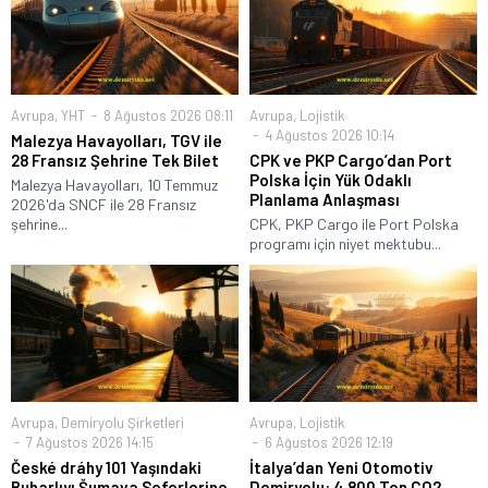
Avrupa
,
YHT
8 Ağustos 2026 08:11
Avrupa
,
Lojistik
4 Ağustos 2026 10:14
Malezya Havayolları, TGV ile
28 Fransız Şehrine Tek Bilet
CPK ve PKP Cargo’dan Port
Polska İçin Yük Odaklı
Malezya Havayolları, 10 Temmuz
Planlama Anlaşması
2026'da SNCF ile 28 Fransız
şehrine...
CPK, PKP Cargo ile Port Polska
programı için niyet mektubu...
Avrupa
,
Demiryolu Şirketleri
Avrupa
,
Lojistik
7 Ağustos 2026 14:15
6 Ağustos 2026 12:19
České dráhy 101 Yaşındaki
İtalya’dan Yeni Otomotiv
Buharlıyı Šumava Seferlerine
Demiryolu: 4.800 Ton CO2