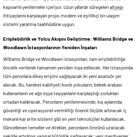
kapsamlı yenilemeler içeriyor. Uzun yıllardır süregelen
altyapı
ihtiyaçlarını karşılayan proje, modern ve eşitlikçi bir ulaşım
sistemi yaratma taahhüdüne uygun.
Erişilebilirlik ve Yolcu Akışını Geliştirme: Williams Bridge ve
Woodlawn İstasyonlarının Yeniden İnşaları
Williams Bridge ve Woodlawn istasyonları, tam erişilebilirliğe
öncelik verilerek tamamen yeniden inşa edilecek. Her istasyonda
tüm peronlara dikey erişimi sağlayacak iki yeni asansör yer
alacak. Bu, hareket kabiliyeti kısıtlı yolcuların, bebek arabası
kullananların ve ağır eşya taşıyanların karşılaştığı zorlukları
ortadan kaldıracak. Peronların yenilenmesinde, kış aylarında
güvenliği ve operasyonel verimliliği önemli ölçüde artıracak iç
mekanlı kar erite sistemi gibi en yeni teknolojiler kullanılacak.
Güncellenen temeller ve direkler, peronların ömrünü uzatacak
şekilde artırılmış yapısal bütünlük sağlayacak; yeni merdivenler