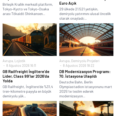
Euro Açık
Birleşik Krallık merkezli platform,
Tokyo–Kyoto ve Tokyo–Osaka
29 ülkede 21.521 yetişkin,
arası Tōkaidō Shinkansen...
demiryolu yatırımını ulusal öncelik
olarak onayladı;...
Avrupa
,
Lojistik
Avrupa
,
Demiryolu Projeleri
8 Ağustos 2026 16:11
8 Ağustos 2026 18:22
GB Railfreight İngiltere’de
DB Modernizasyon Programı:
Lider, Class 99’lar 2026’da
70. İstasyona Ulaşıldı
Yolda
Deutsche Bahn, Berlin
GB Railfreight, İngiltere'de %31,4
Olympiastadion istasyonunu mart
tren-kilometre payıyla en büyük
2025'te teslim ederek
demiryolu yük...
modernizasyon...