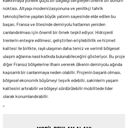
kalkınmaya yönelik güçlü bir bağlılığı sergileyen önemli bir dönüm
noktası. Altyapı modernizasyonuna ve yenilikçi tahrik
teknolojilerine yapılan büyük yatırım sayesinde elde edilen bu
başarı, Fransa ve ötesinde demiryolu hatlarının yeniden
canlandırılması için önemli bir örnek teşkil ediyor. Hidrojenli
trenlerin entegre edilmesi, geliştirilen erişilebilirlik ve hizmet
kalitesi ile birlikte, raylı ulaşımın daha temiz ve verimli bölgesel
ulaşım ağlarına nasıl katkıda bulunabileceğini gösteriyor. Bu proje
diğer Fransız bölgelerine ilham vererek ülkenin demiryolu ağında
kapsamlı bir canlanmaya neden olabilir. Projenin başarılı olması,
bölgesel ekonomik büyümeyi teşvik edebilir, sakinlerin yaşam
kalitesini artırabilir ve bölgeyi sürdürülebilir mobilitede lider
olarak konumlandırabilir.
“`