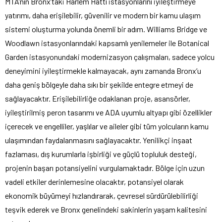
MTA’nın Bronx’taki Harlem Hattı istasyonlarını iyileştirmeye
yatırımı, daha erişilebilir, güvenilir ve modern bir kamu ulaşım
sistemi oluşturma yolunda önemli bir adım. Williams Bridge ve
Woodlawn istasyonlarındaki kapsamlı yenilemeler ile Botanical
Garden istasyonundaki modernizasyon çalışmaları, sadece yolcu
deneyimini iyileştirmekle kalmayacak, aynı zamanda Bronx’u
daha geniş bölgeyle daha sıkı bir şekilde entegre etmeyi de
sağlayacaktır. Erişilebilirliğe odaklanan proje, asansörler,
iyileştirilmiş peron tasarımı ve ADA uyumlu altyapı gibi özellikler
içerecek ve engelliler, yaşlılar ve aileler gibi tüm yolcuların kamu
ulaşımından faydalanmasını sağlayacaktır. Yenilikçi inşaat
fazlaması, dış kurumlarla işbirliği ve güçlü topluluk desteği,
projenin başarı potansiyelini vurgulamaktadır. Bölge için uzun
vadeli etkiler derinlemesine olacaktır, potansiyel olarak
ekonomik büyümeyi hızlandırarak, çevresel sürdürülebilirliği
teşvik ederek ve Bronx genelindeki sakinlerin yaşam kalitesini