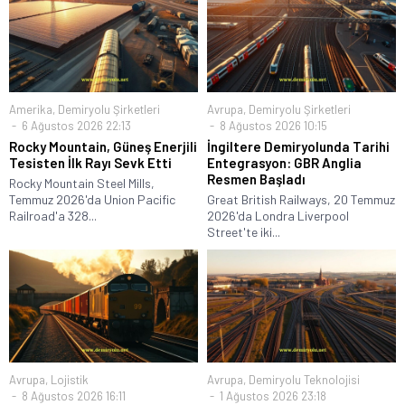
Amerika
,
Demiryolu Şirketleri
Avrupa
,
Demiryolu Şirketleri
6 Ağustos 2026 22:13
8 Ağustos 2026 10:15
Rocky Mountain, Güneş Enerjili
İngiltere Demiryolunda Tarihi
Tesisten İlk Rayı Sevk Etti
Entegrasyon: GBR Anglia
Resmen Başladı
Rocky Mountain Steel Mills,
Temmuz 2026'da Union Pacific
Great British Railways, 20 Temmuz
Railroad'a 328...
2026'da Londra Liverpool
Street'te iki...
Avrupa
,
Lojistik
Avrupa
,
Demiryolu Teknolojisi
8 Ağustos 2026 16:11
1 Ağustos 2026 23:18