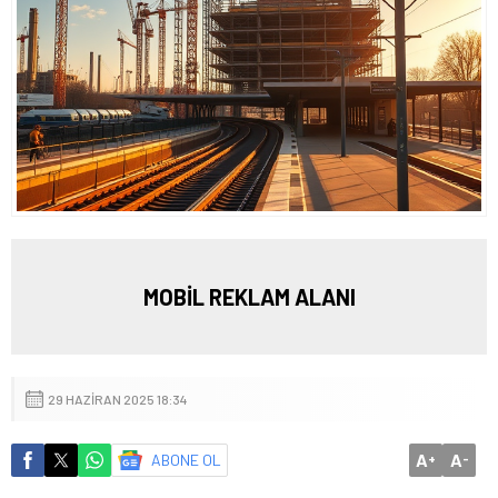
MOBİL REKLAM ALANI
29 HAZIRAN 2025 18:34
A
A
ABONE OL
+
-