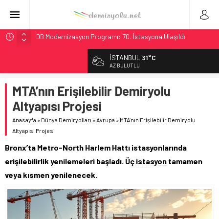
DB Modernizasyon Programı: 70. İstasyona Ulaşıldı
GB Railfreight İngiltere’de Lider, Class 99’lar 2026’da Yolda
İSTANBUL
31°C
İngiltere Demiryolunda Tarihi Entegrasyon: GBR Anglia
AZ BULUTLU
Resmen Başladı
MTA’nın Erişilebilir Demiryolu
Malezya Havayolları, TGV ile 28 Fransız Şehrine Tek Bilet
Altyapısı Projesi
Ukrayna’da Yolcu Trenine İHA Saldırısı: Zamanında Tahliye
Faciayı Önledi
Anasayfa
»
Dünya Demiryolları
»
Avrupa
»
MTA’nın Erişilebilir Demiryolu
Altyapısı Projesi
Bronx’ta Metro-North Harlem Hattı istasyonlarında
erişilebilirlik yenilemeleri başladı. Üç
istasyon
tamamen
veya kısmen yenilenecek.