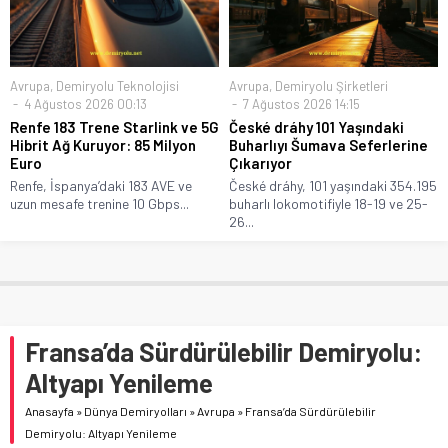
Avrupa
,
Demiryolu Teknolojisi
Avrupa
,
Demiryolu Şirketleri
4 Ağustos 2026 00:13
7 Ağustos 2026 14:15
Renfe 183 Trene Starlink ve 5G
České dráhy 101 Yaşındaki
Hibrit Ağ Kuruyor: 85 Milyon
Buharlıyı Šumava Seferlerine
Euro
Çıkarıyor
Renfe, İspanya’daki 183 AVE ve
České dráhy, 101 yaşındaki 354.195
uzun mesafe trenine 10 Gbps...
buharlı lokomotifiyle 18-19 ve 25-
26...
Fransa’da Sürdürülebilir Demiryolu:
Altyapı Yenileme
Anasayfa
»
Dünya Demiryolları
»
Avrupa
»
Fransa’da Sürdürülebilir
Demiryolu: Altyapı Yenileme