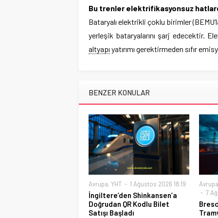
Bu trenler elektrifikasyonsuz hatlar
Bataryalı elektrikli çoklu birimler (BEMU’
yerleşik bataryalarını şarj edecektir. 
altyapı
yatırımı gerektirmeden sıfır emis
BENZER KONULAR
Avrupa
,
YHT
1 Ağustos 2026 18:19
Avrup
7 Ağ
İngiltere’den Shinkansen’a
Doğrudan QR Kodlu Bilet
Bresc
Satışı Başladı
Tramv