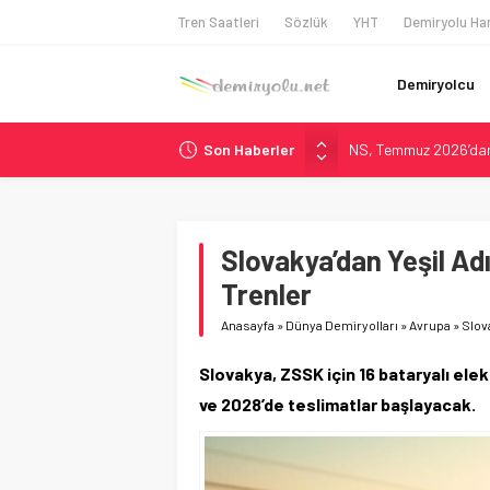
Tren Saatleri
Sözlük
YHT
Demiryolu Har
Demiryolcu
Son Haberler
NS, Temmuz 2026’dan 
Madrid Atocha’da 56 M
Çekya ETCS’de Erken 
České dráhy 101 Yaşın
Slovakya’dan Yeşil Adı
ÖBB ve RFI’dan Brenne
Trenler
Anasayfa
»
Dünya Demiryolları
»
Avrupa
»
Slova
Slovakya, ZSSK için 16 bataryalı elek
ve 2028’de teslimatlar başlayacak.