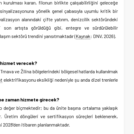
kurulması kararı, filonun birlikte çalışabilirliğini geleceğe
 sinyalizasyonuna yönelik genel çabasıyla uyumlu kritik bir
yalizasyon alanındaki çifte yatırım, denizcilik sektöründeki
eki son artışta görüldüğü gibi, entegre ve sürdürülebilir
laşım sektörü trendini yansıtmaktadır (
Kaynak
: DNV, 2026).
a hizmet verecek?
 Trnava ve Žilina bölgelerindeki bölgesel hatlarda kullanılmak
at
elektrifikasyonu eksikliği nedeniyle şu anda dizel trenlerle
n ne zaman hizmete girecek?
o değer biçmektedir; bu da ünite başına ortalama yaklaşık
. Üretim döngüleri ve sertifikasyon süreçleri beklenerek,
i 2028’den itibaren planlanmaktadır.