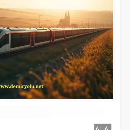
A
A
+
-