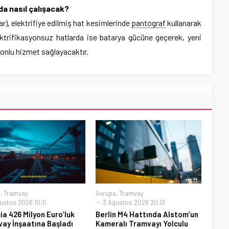
da nasıl çalışacak?
lar), elektrifiye edilmiş hat kesimlerinde
pantograf
kullanarak
Elektrifikasyonsuz hatlarda ise batarya gücüne geçerek, yeni
yonlu hizmet sağlayacaktır.
a
,
Tramvay
Avrupa
,
Tramvay
ustos 2026 10:11
3 Ağustos 2026 20:13
ia 426 Milyon Euro’luk
Berlin M4 Hattında Alstom’un
ay İnşaatına Başladı
Kameralı Tramvayı Yolculu