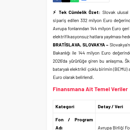
⚡ Tek Cümlelik Özet:
Slovak ulusal 
sipariş edilen 332 milyon Euro değerinde
Avrupa fonlarından 144 milyon Euro geri
elektrifikasyonsuz hatlara yayılması hed
BRATİSLAVA, SLOVAKYA –
Slovakya’n
Bakanlığı ile 144 milyon Euro değerin
2026’da yürürlüğe giren bu anlaşma, Š
bataryalı elektrikli çoklu birimin (BEMU
Euro olarak belirlendi.
Finansmana Ait Temel Veriler
Kategori
Detay / Veri
Fon / Program
Adı
Avrupa Birliği F