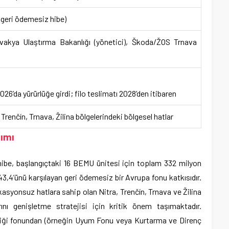
(geri ödemesiz hibe)
ovakya Ulaştırma Bakanlığı (yönetici), Škoda/ŽOS Trnava
6’da yürürlüğe girdi; filo teslimatı 2028’den itibaren
 Trenčín, Trnava, Žilina bölgelerindeki bölgesel hatlar
ımı
hibe, başlangıçtaki 16 BEMU ünitesi için toplam 332 milyon
3,4’ünü karşılayan geri ödemesiz bir Avrupa fonu katkısıdır.
kasyonsuz hatlara sahip olan Nitra, Trenčín, Trnava ve Žilina
arını genişletme stratejisi için kritik önem taşımaktadır.
liği fonundan (örneğin Uyum Fonu veya Kurtarma ve Direnç