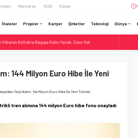
itaları
Marmaray
TCDD
Künye
8
İhaleler
Projeler
Kariyer
Şirketler
Teknoloji
Dünya
A
İtibaren Koltukta Bagaja Kalıcı Yasak, Ceza Yok
6
ilyon Euro’luk Yenileme: Sol Tüneli %33 Kapasite Artışı
B
1
Teslim Ama Ulusal Hedef 730 km’ye Düştü
daki Buharlıyı Šumava Seferlerine Çıkarıyor
m: 144 Milyon Euro Hibe İle Yeni
D
4
r’da 15 Günlük Bakım: Tren Seferleri Duruyor
E
5
kya’dan Yeşil Adım: 144 Milyon Euro Hibe İle Yeni Trenler
trikli tren alımına 144 milyon Euro hibe fonu onayladı