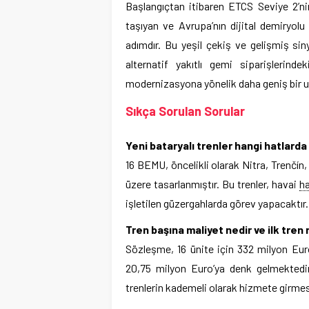
Başlangıçtan itibaren ETCS Seviye 2’nin 
taşıyan ve Avrupa’nın dijital demiryolu
adımdır. Bu yeşil çekiş ve gelişmiş sin
alternatif yakıtlı gemi siparişlerind
modernizasyona yönelik daha geniş bir u
Sıkça Sorulan Sorular
Yeni bataryalı trenler hangi hatlard
16 BEMU, öncelikli olarak Nitra, Trenčín,
üzere tasarlanmıştır. Bu trenler, havai
h
işletilen güzergahlarda görev yapacaktır.
Tren başına maliyet nedir ve ilk tre
Sözleşme, 16 ünite için 332 milyon Eur
20,75 milyon Euro’ya denk gelmektedir
trenlerin kademeli olarak hizmete girmes