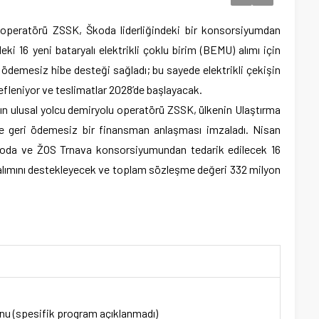
operatörü ZSSK, Škoda liderliğindeki bir konsorsiyumdan
ki 16 yeni bataryalı elektrikli çoklu birim (BEMU) alımı için
 ödemesiz hibe desteği sağladı; bu sayede elektrikli çekişin
efleniyor ve teslimatlar 2028’de başlayacak.
ın ulusal yolcu demiryolu operatörü ZSSK, ülkenin Ulaştırma
de geri ödemesiz bir finansman anlaşması imzaladı. Nisan
koda ve ŽOS Trnava konsorsiyumundan tedarik edilecek 16
) alımını destekleyecek ve toplam sözleşme değeri 332 milyon
onu (spesifik program açıklanmadı)