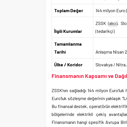
Toplam Değer
144 milyon Euro 
ZSSK (
alıcı
), Sl
İlgili Kurumlar
(tedarikçi)
Tamamlanma
Tarihi
Anlaşma Nisan 202
Ülke / Koridor
Slovakya / Nitra,
Finansmanın Kapsamı ve Dağıl
ZSSK’nın sağladığı 144 milyon Euro’luk 
Euro’luk sözleşme değerinin yaklaşık %4
Bu finansal destek, operatörün elektrifi
bölgelerinde elektrikli çekiş avantajl
Finansmanın hangi spesifik Avrupa Bir