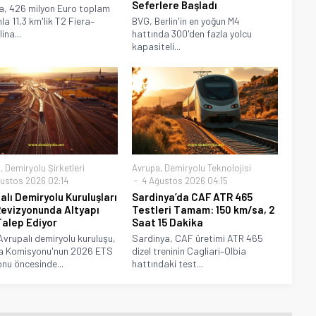
Seferlere Başladı
a, 426 milyon Euro toplam
la 11,3 km'lik T2 Fiera–
BVG, Berlin'in en yoğun M4
ina...
hattında 300'den fazla yolcu
kapasiteli...
a
,
Demiryolu Şirketleri
Avrupa
,
Demiryolu Teknolojisi
ustos 2026 02:14
4 Ağustos 2026 04:15
alı Demiryolu Kuruluşları
Sardinya’da CAF ATR 465
evizyonunda Altyapı
Testleri Tamam: 150 km/sa, 2
Talep Ediyor
Saat 15 Dakika
Avrupalı demiryolu kuruluşu,
Sardinya, CAF üretimi ATR 465
a Komisyonu'nun 2026 ETS
dizel treninin Cagliari–Olbia
onu öncesinde...
hattındaki test...