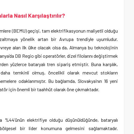
la Nasıl Karşılaştırılır?
irimlere (BEMU) geçişi, tam elektrifikasyonun maliyetli olduğu
zaltmaya yönelik artan bir Avrupa trendiyle uyumludur.
vreye alan ilk ülke olacak olsa da, Almanya bu teknolojinin
a’da DB Regio gibi operatörler, dizel filolarını değiştirmek
den yüzlerce bataryalı tren sipariş etmiştir. Buna karşılık,
 daha temkinli olmuş, öncelikli olarak mevcut stokların
emelere odaklanmıştır. Bu bağlamda, Slovakya’nın 16 yeni
ratör için önemli bir taahhüt olarak öne çıkmaktadır.
zca %44’ünün elektrifiye olduğu düşünüldüğünde, bataryalı
bölgesel bir lider konumuna gelmesini sağlamaktadır.