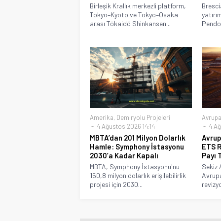
Birleşik Krallık merkezli platform,
Bresci
Tokyo–Kyoto ve Tokyo–Osaka
yatırım
arası Tōkaidō Shinkansen...
Pendol
Amerika
,
Demiryolu Projeleri
Avrup
4 Ağustos 2026 14:14
4 Ağ
MBTA’dan 201 Milyon Dolarlık
Avrup
Hamle: Symphony İstasyonu
ETS R
2030’a Kadar Kapalı
Payı 
MBTA, Symphony İstasyonu'nu
Sekiz 
150,8 milyon dolarlık erişilebilirlik
Avrup
projesi için 2030...
revizy