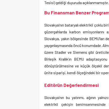
Tesisi) geldiği duyuruda açıklanmamıştır.
Bu Finansman Benzer Programlar
Slovakya’nın bataryalı elektrikli çoklu b
güzergahlarda karbon emisyonlarını a
Slovakya, yakın bölgesinde BEMU’ları de
yaygınlaşmasında öncü konumdadır. Almany
üzere Stadler ve Siemens gibi üreticiler
Birleşik Krallık’ın BEMU adaptasyonu
dönüştürülmesine ve küçük ölçekli den
ünite siparişi, kendi ölçeğindeki bir ope
Editörün Değerlendirmesi
Slovakya’nın bu yatırımı, ağının yalnı
elektrikli çekişin benimsenmesinde 