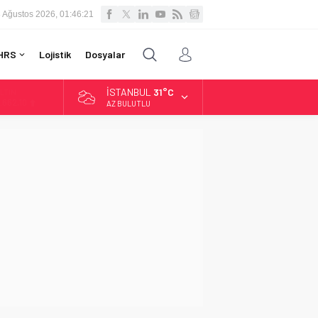
 Ağustos 2026, 01:46:22
HRS
Lojistik
Dosyalar
İSTANBUL
31°C
LTIN
.662,10
AZ BULUTLU
İST
3.779,39
OLAR
7,6954
URO
5,1824