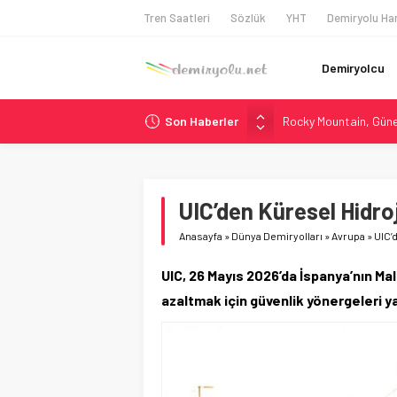
Tren Saatleri
Sözlük
YHT
Demiryolu Har
Demiryolcu
Son Haberler
Rocky Mountain, Güneş 
AAR, MIT ve Berkeley 
Long Beach Limanı’na 
Madrid 6. Hat 2027’d
UIC’den Küresel Hidro
NJ Transit’ten Tarihi
Anasayfa
»
Dünya Demiryolları
»
Avrupa
»
UIC’
UIC, 26 Mayıs 2026’da İspanya’nın Mal
azaltmak için güvenlik yönergeleri y