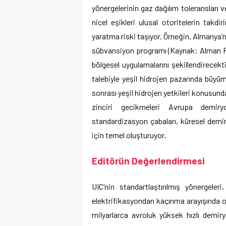
yönergelerinin gaz dağılım toleransları v
nicel eşikleri ulusal otoritelerin takd
yaratma riski taşıyor. Örneğin, Almanya’nı
sübvansiyon programı (Kaynak: Alman Fed
bölgesel uygulamalarını şekillendirecekti
talebiyle yeşil hidrojen pazarında büy
sonrası yeşil hidrojen yetkileri konusund
zinciri gecikmeleri Avrupa demiry
standardizasyon çabaları, küresel demir
için temel oluşturuyor.
Editörün Değerlendirmesi
UIC’nin standartlaştırılmış yönergele
elektrifikasyondan kaçınma arayışında ol
milyarlarca avroluk yüksek hızlı demir