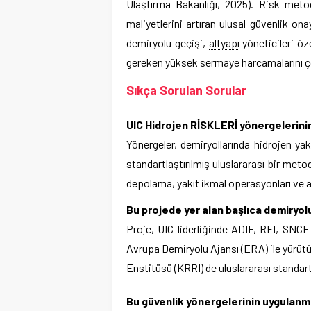
Ulaştırma Bakanlığı, 2025). Risk metod
maliyetlerini artıran ulusal güvenlik onay
demiryolu geçişi,
altyapı
yöneticileri öze
gereken yüksek sermaye harcamalarını ç
Sıkça Sorulan Sorular
UIC Hidrojen RİSKLERİ yönergelerini
Yönergeler, demiryollarında hidrojen yakı
standartlaştırılmış uluslararası bir meto
depolama, yakıt ikmal operasyonları ve a
Bu projede yer alan başlıca demiryolu
Proje, UIC liderliğinde ADIF, RFI, SNCF 
Avrupa Demiryolu Ajansı (ERA) ile yürüt
Enstitüsü (KRRI) de uluslararası standar
Bu güvenlik yönergelerinin uygulanmas