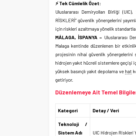
⚡ Tek Cümlelik Özet:
Uluslararası Demiryolları Birliği (UIC
RİSKLERİ” güvenlik yönergelerini yayımla
için riskleri azaltmaya yönelik standartla
MÁLAGA, İSPANYA –
Uluslararası Dem
Malaga kentinde düzenlenen bir etkinli
projesinin nihai güvenlik yönergelerini
hidrojen yakıt hücreli sistemlere geçişi 
yüksek basınçlı yakıt depolama ve
hat
ke
getiriyor.
Düzenlemeye Ait Temel Bilgile
Kategori
Detay / Veri
Teknoloji /
Sistem Adı
UIC Hidrojen Riskleri 