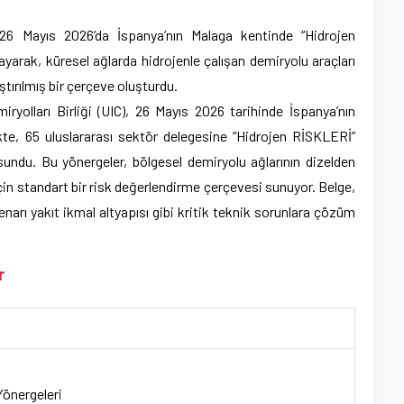
), 26 Mayıs 2026’da İspanya’nın Malaga kentinde “Hidrojen
yarak, küresel ağlarda hidrojenle çalışan demiryolu araçları
ştırılmış bir çerçeve oluşturdu.
iryolları Birliği (UIC), 26 Mayıs 2026 tarihinde İspanya’nın
kte, 65 uluslararası sektör delegesine “Hidrojen RİSKLERİ”
 sundu. Bu yönergeler, bölgesel demiryolu ağlarının dizelden
için standart bir risk değerlendirme çerçevesi sunuyor. Belge,
narı yakıt ikmal altyapısı gibi kritik teknik sorunlara çözüm
r
Yönergeleri