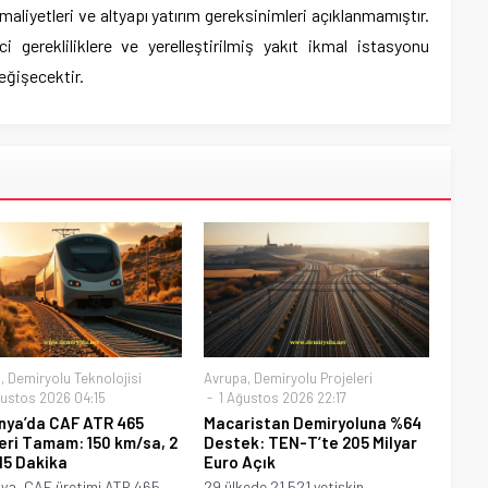
aliyetleri ve altyapı yatırım gereksinimleri açıklanmamıştır.
i gerekliliklere ve yerelleştirilmiş yakıt ikmal istasyonu
eğişecektir.
a
,
Demiryolu Teknolojisi
Avrupa
,
Demiryolu Projeleri
ustos 2026 04:15
1 Ağustos 2026 22:17
nya’da CAF ATR 465
Macaristan Demiryoluna %64
eri Tamam: 150 km/sa, 2
Destek: TEN-T’te 205 Milyar
15 Dakika
Euro Açık
ya, CAF üretimi ATR 465
29 ülkede 21.521 yetişkin,