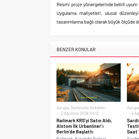
Resmi proje yönergelerinde belirli uyum m
Uygulama maliyetleri, ulusal düzenleyic
tasarımlarına bağlı olarak büyük ölçüde d
BENZER KONULAR
Avrupa
,
Demiryolu Şirketleri
Avrup
2 Ağustos 2026 04:13
4 Ağ
Railmark KRS’yi Satın Aldı,
Sardi
Alstom İlk Urbanliner’ı
Testl
Berlin’de Başlattı
Saat 
Railmark, Katahdin Railcar
Sardin