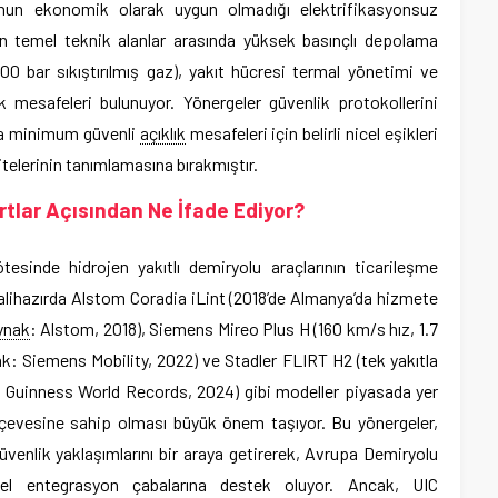
unun ekonomik olarak uygun olmadığı elektrifikasyonsuz
len temel teknik alanlar arasında yüksek basınçlı depolama
00 bar sıkıştırılmış gaz), yakıt hücresi termal yönetimi ve
k mesafeleri bulunuyor. Yönergeler güvenlik protokollerini
eya minimum güvenli
açıklık
mesafeleri için belirli nicel eşikleri
itelerinin tanımlamasına bırakmıştır.
lar Açısından Ne İfade Ediyor?
tesinde hidrojen yakıtlı demiryolu araçlarının ticarileşme
 Halihazırda Alstom Coradia iLint (2018’de Almanya’da hizmete
ynak
: Alstom, 2018), Siemens Mireo Plus H (160 km/s hız, 1.7
: Siemens Mobility, 2022) ve Stadler FLIRT H2 (tek yakıtla
 Guinness World Records, 2024) gibi modeller piyasada yer
erçevesine sahip olması büyük önem taşıyor. Bu yönergeler,
n güvenlik yaklaşımlarını bir araya getirerek, Avrupa Demiryolu
sel entegrasyon çabalarına destek oluyor. Ancak, UIC