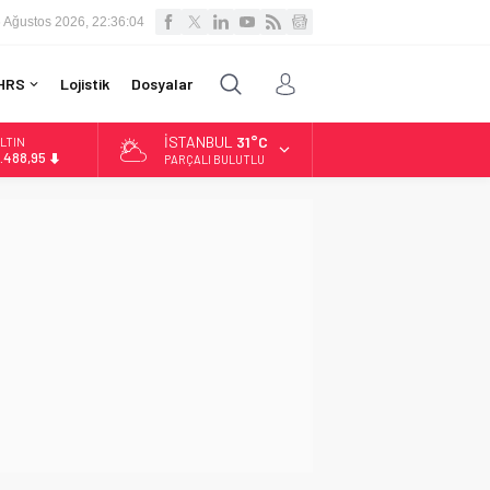
 Ağustos 2026, 22:36:05
HRS
Lojistik
Dosyalar
İSTANBUL
31°C
LTIN
.488,95
PARÇALI BULUTLU
İST
3.798,82
OLAR
7,5939
URO
4,9646