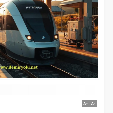
A
A
+
-