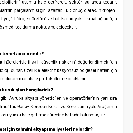
olojilerini uyumlu hale getirerek, sektör şu anda tedarik
larının parçalanmışlığını azaltabilir. Sonuç olarak, hidrojenli
l yeşil hidrojen üretimi ve hat kenarı yakıt ikmal ağları için
özmedikçe durma noktasına gelecektir.
n temel amacı nedir?
t hücreleriyle ilişkili güvenlik risklerini değerlendirmek için
doloji sunar. Özellikle elektrifikasyonsuz bölgesel hatlar için
cil durum müdahale protokollerine odaklanır.
 kuruluşları hangileridir?
gibi Avrupa altyapı yöneticileri ve operatörlerinin yanı sıra
ülmüştür. Güney Kore’den Korail ve Kore Demiryolu Araştırma
tları uyumlu hale getirme sürecine katkıda bulunmuştur.
ı için tahmini altyapı maliyetleri nelerdir?