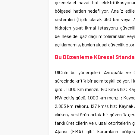
geleneksel havai hat elektrifikasyon
bölgesel hatları hedefliyor. Analiz edi
sistemleri (tipik olarak 350 bar veya 7
hidrojen yakıt ikmal istasyonu güvenli
belirlese de, gaz dağılım toleransları v
açıklamamış, bunları ulusal güvenlik otor
Bu Düzenleme Küresel Standart
UIC’nin bu yönergeleri, Avrupa’da ve ö
sürecinde kritik bir adım teşkil ediyor.
girdi, 1.000 km menzil, 140 km/s hız;
Ka
MW çekiş gücü, 1.000 km menzil; Kaynak
2.803 km rekoru, 127 km/s hız; Kaynak:
alırken, sektörün ortak bir güvenlik ç
farklı üreticilerin ve ulusal otoriteleri
Ajansı (ERA) gibi kurumların bölge