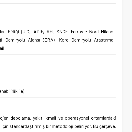
ları Birliği (UIC), ADIF, RFI, SNCF, Ferrovie Nord Milano
iği Demiryolu Ajansı (ERA), Kore Demiryolu Araştırma
ail
abilirlik ile)
idrojen depolama, yakıt ikmali ve operasyonel ortamlardaki
çin standartlaştırılmış bir metodoloji belirliyor. Bu çerçeve,