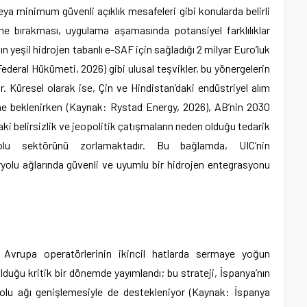
eya minimum güvenli açıklık mesafeleri gibi konularda belirli
irine bırakması, uygulama aşamasında potansiyel farklılıklar
n yeşil hidrojen tabanlı e-SAF için sağladığı 2 milyar Euro’luk
eral Hükümeti, 2026) gibi ulusal teşvikler, bu yönergelerin
r. Küresel olarak ise, Çin ve Hindistan’daki endüstriyel alım
üme beklenirken (Kaynak: Rystad Energy, 2026), AB’nin 2030
aki belirsizlik ve jeopolitik çatışmaların neden olduğu tedarik
olu sektörünü zorlamaktadır. Bu bağlamda, UIC’nin
yolu ağlarında güvenli ve uyumlu bir hidrojen entegrasyonu
ri, Avrupa operatörlerinin ikincil hatlarda sermaye yoğun
duğu kritik bir dönemde yayımlandı; bu strateji, İspanya’nın
yolu ağı genişlemesiyle de destekleniyor (Kaynak: İspanya