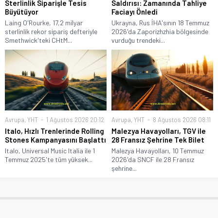
Sterlinlik Siparişle Tesis
Saldırısı: Zamanında Tahliye
Büyütüyor
Faciayı Önledi
Laing O'Rourke, 17,2 milyar
Ukrayna, Rus İHA'sının 18 Temmuz
sterlinlik rekor sipariş defteriyle
2026'da Zaporizhzhia bölgesinde
Smethwick'teki CHtM...
vurduğu trendeki...
Avrupa
,
YHT
1 Ağustos 2026 20:12
Avrupa
,
YHT
8 Ağustos 2026 08:11
Italo, Hızlı Trenlerinde Rolling
Malezya Havayolları, TGV ile
Stones Kampanyasını Başlattı
28 Fransız Şehrine Tek Bilet
Italo, Universal Music Italia ile 1
Malezya Havayolları, 10 Temmuz
Temmuz 2025'te tüm yüksek...
2026'da SNCF ile 28 Fransız
şehrine...