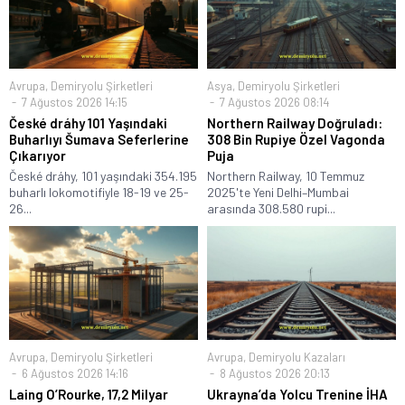
Avrupa
,
Demiryolu Şirketleri
Asya
,
Demiryolu Şirketleri
7 Ağustos 2026 14:15
7 Ağustos 2026 08:14
České dráhy 101 Yaşındaki
Northern Railway Doğruladı:
Buharlıyı Šumava Seferlerine
308 Bin Rupiye Özel Vagonda
Çıkarıyor
Puja
České dráhy, 101 yaşındaki 354.195
Northern Railway, 10 Temmuz
buharlı lokomotifiyle 18-19 ve 25-
2025'te Yeni Delhi–Mumbai
26...
arasında 308.580 rupi...
Avrupa
,
Demiryolu Şirketleri
Avrupa
,
Demiryolu Kazaları
6 Ağustos 2026 14:16
8 Ağustos 2026 20:13
Laing O’Rourke, 17,2 Milyar
Ukrayna’da Yolcu Trenine İHA