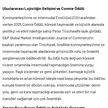
Uluslararası Lojistiğin Gelişimi ve Connie Ödülü
Konteynerleştirme ve Intermodal Enstitüsü (CII) tarafından
verilen 2025 Connie Ödülü, küresel taşımacılık ve lojistik alanında
yenilikçi ve etkili liderliğe sahip Peter Tirschwell’e layık görüldü.
S&P Global Market Intelligence’de Journal of Commerce’in
başkan yardımcısı olan Tirschwell, özellikle konteynerleştirme ve
intermodal taşımacılık alanlarında girişimcilik ruhu ve önderlik
sergilemesiyle ödüllendirildi. Bu ödül, hızla değişen küresel
ticaret ortamında intermodal taşımacılığın önemine vurgu
yapıyor. Raylı sistemler ve gemi şirketleri, karmaşık lojistik
zorluklarla ve artan küresel taleple nasıl başa çıkıyorlar, bu ödül bu
konuda önemli bir dönüm noktası. Intermodal çözümler, demir
yolu, gemi ve kara taşımacılığı arasında eşit ve etkin bir mal
transferi sağlamak için çok önemlidir.
Yaşam Boyu Başarı Ödülü ve Sektörde Deneyim