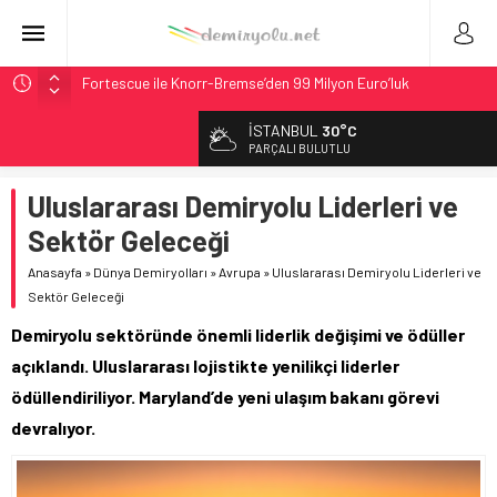
Fortescue ile Knorr-Bremse’den 99 Milyon Euro’luk
Sinyalizasyon Anlaşması
İSTANBUL
30°C
Stadler, Austin’e 21 CITYLINK Hafif Raylı Aracı Tedarik
PARÇALI BULUTLU
Edecek
9,9 Milyar Dolarlık Mor Hat’ta Tel Testleri Başladı
Uluslararası Demiryolu Liderleri ve
Utah’ta 31 Milyon Dolarlık Proje Trafik Çilesini Bitiriyor
Sektör Geleceği
CRRC, Salvador Metrosu İçin 83,9 Milyon Euro’luk Anlaşma
Anasayfa
»
Dünya Demiryolları
»
Avrupa
»
Uluslararası Demiryolu Liderleri ve
İmzaladı
Sektör Geleceği
Demiryolu sektöründe önemli liderlik değişimi ve ödüller
açıklandı. Uluslararası lojistikte yenilikçi liderler
ödüllendiriliyor. Maryland’de yeni ulaşım bakanı görevi
devralıyor.