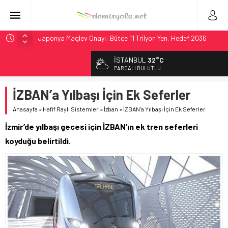
Japonya Maglev Onayı: Bütçe 11 Trilyon Yen, Hedef 2036
Toronto Metrosu’nda Kapasite %40 Artıyor: Hitachi Rail
İSTANBUL
32°C
İmzaladı
PARÇALI BULUTLU
Metrolinx’in 604 Milyon CAD’lik Toronto Uzatmasında Kazı
Başladı
İZBAN’a Yılbaşı İçin Ek Seferler
Hitachi Rail’den Toronto’ya: %40 Kapasite Artışı Getiren
Anasayfa
»
Hafif Raylı Sistemler
»
İzban
»
İZBAN’a Yılbaşı İçin Ek Seferler
CBTC Anlaşması
İzmir’de yılbaşı gecesi için İZBAN’ın ek tren seferleri
Siemens ve Stadler’dan Berlin S-Bahn’a 350 Trenlik Dev
Sözleşme
koyduğu belirtildi.