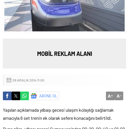
MOBİL REKLAM ALANI
28 ARALIK 2014 11:00
A
A
ABONE OL
+
-
Yapılan açıklamada yılbaşı gecesi ulaşım kolaylığı sağlamak
amacıyla 6 set trenin ek olarak sefere konacağını belirtildi.
Buna göre, yılbaşı gecesi Cumaovası’ndan 00:20, 00:40 ve 01:02,