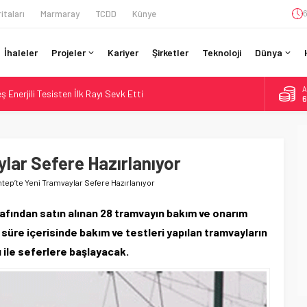
itaları
Marmaray
TCDD
Künye
6
İhaleler
Projeler
Kariyer
Şirketler
Teknoloji
Dünya
A
Enerjili Tesisten İlk Rayı Sevk Etti
6
Dahil 4 Üniversiteyle Araştırma Konsorsiyumu Başlattı
B
1
58 Milyon Dolarlık Yeşil Yatırım Ödülü
e Sürücüsüz: Kapasite %70 Artacak
lar Sefere Hazırlanıyor
D
4
 Bütçe: 46 Yılın Rekoru Onaylandı
tep’te Yeni Tramvaylar Sefere Hazırlanıyor
E
5
afından satın alınan 28 tramvayın bakım ve onarım
 süre içerisinde bakım ve testleri yapılan tramvayların
ile seferlere başlayacak.