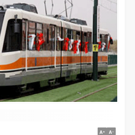
A
A
+
-