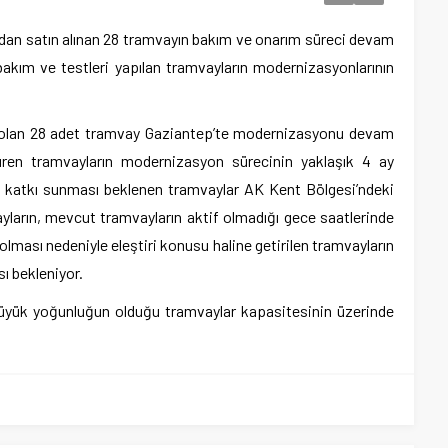
dan satın alınan 28 tramvayın bakım ve onarım süreci devam
 bakım ve testleri yapılan tramvayların modernizasyonlarının
n olan 28 adet tramvay Gaziantep’te modernizasyonu devam
üren tramvayların modernizasyon sürecinin yaklaşık 4 ay
k katkı sunması beklenen tramvaylar AK Kent Bölgesi’ndeki
ayların, mevcut tramvayların aktif olmadığı gece saatlerinde
 el olması nedeniyle eleştiri konusu haline getirilen tramvayların
sı bekleniyor.
büyük yoğunluğun olduğu tramvaylar kapasitesinin üzerinde