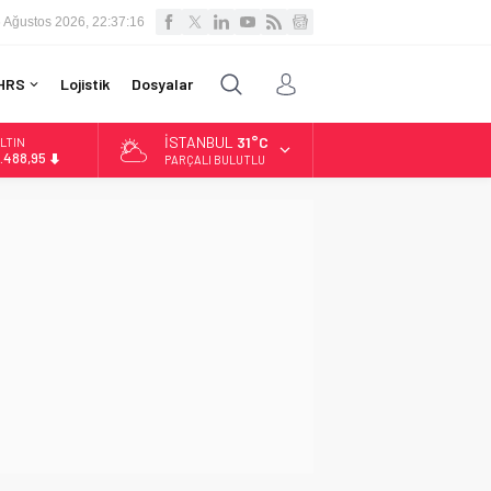
 Ağustos 2026, 22:37:17
HRS
Lojistik
Dosyalar
İSTANBUL
31°C
LTIN
.488,95
PARÇALI BULUTLU
İST
3.798,82
OLAR
7,5939
URO
4,9646