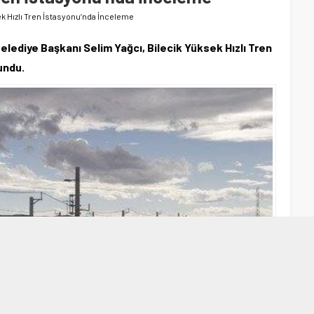
k Hızlı Tren İstasyonu‘nda İnceleme
elediye Başkanı Selim Yağcı, Bilecik Yüksek Hızlı Tren
undu.