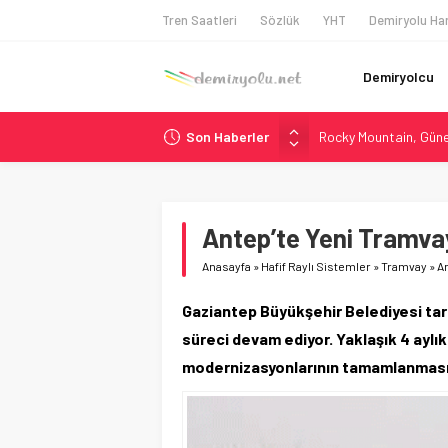
Tren Saatleri
Sözlük
YHT
Demiryolu Har
Demiryolcu
Son Haberler
Rocky Mountain, Güneş 
AAR, MIT ve Berkeley 
Long Beach Limanı’na 
Madrid 6. Hat 2027’d
Antep’te Yeni Tramvay
NJ Transit’ten Tarihi
Anasayfa
»
Hafif Raylı Sistemler
»
Tramvay
»
An
Gaziantep Büyükşehir Belediyesi tar
süreci devam ediyor. Yaklaşık 4 aylık
modernizasyonlarının tamamlanması 