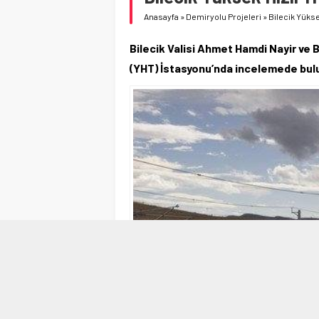
Anasayfa
»
Demiryolu Projeleri
»
Bilecik Yükse
Bilecik Valisi Ahmet Hamdi Nayir ve B
(YHT) İstasyonu’nda incelemede bul