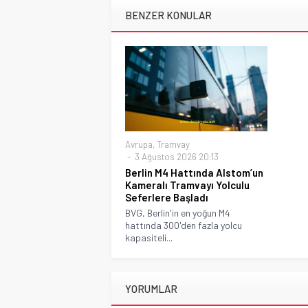
BENZER KONULAR
Avrupa
,
Tramvay
3 Ağustos 2026 20:13
Berlin M4 Hattında Alstom’un
Kameralı Tramvayı Yolculu
Seferlere Başladı
BVG, Berlin'in en yoğun M4
hattında 300'den fazla yolcu
kapasiteli...
YORUMLAR