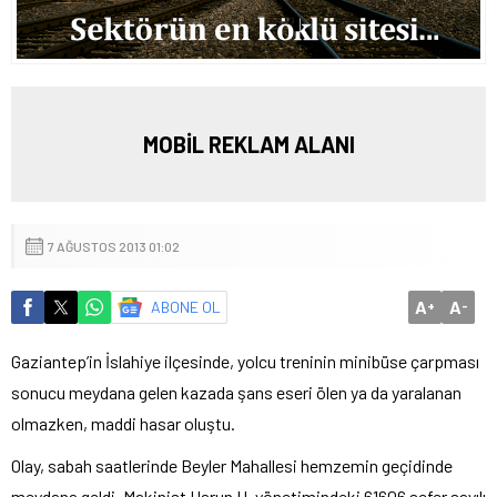
MOBİL REKLAM ALANI
7 AĞUSTOS 2013 01:02
A
A
ABONE OL
+
-
Gaziantep’in İslahiye ilçesinde, yolcu treninin minibüse çarpması
sonucu meydana gelen kazada şans eseri ölen ya da yaralanan
olmazken, maddi hasar oluştu.
Olay, sabah saatlerinde Beyler Mahallesi hemzemin geçidinde
meydana geldi.
Makinist
Harun U. yönetimindeki 61606 sefer sayılı