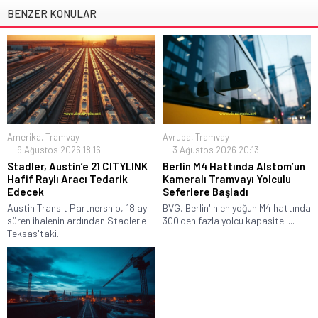
BENZER KONULAR
Amerika
,
Tramvay
Avrupa
,
Tramvay
9 Ağustos 2026 18:16
3 Ağustos 2026 20:13
Stadler, Austin’e 21 CITYLINK
Berlin M4 Hattında Alstom’un
Hafif Raylı Aracı Tedarik
Kameralı Tramvayı Yolculu
Edecek
Seferlere Başladı
Austin Transit Partnership, 18 ay
BVG, Berlin'in en yoğun M4 hattında
süren ihalenin ardından Stadler'e
300'den fazla yolcu kapasiteli...
Teksas'taki...