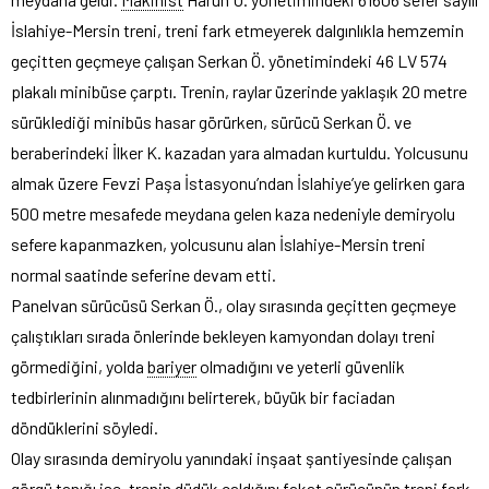
İslahiye-Mersin treni, treni fark etmeyerek dalgınlıkla hemzemin
geçitten geçmeye çalışan Serkan Ö. yönetimindeki 46 LV 574
plakalı minibüse çarptı. Trenin, raylar üzerinde yaklaşık 20 metre
sürüklediği minibüs hasar görürken, sürücü Serkan Ö. ve
beraberindeki İlker K. kazadan yara almadan kurtuldu. Yolcusunu
almak üzere Fevzi Paşa İstasyonu’ndan İslahiye’ye gelirken gara
500 metre mesafede meydana gelen kaza nedeniyle demiryolu
sefere kapanmazken, yolcusunu alan İslahiye-Mersin treni
normal saatinde seferine devam etti.
Panelvan sürücüsü Serkan Ö., olay sırasında geçitten geçmeye
çalıştıkları sırada önlerinde bekleyen kamyondan dolayı treni
görmediğini, yolda
bariyer
olmadığını ve yeterli güvenlik
tedbirlerinin alınmadığını belirterek, büyük bir faciadan
döndüklerini söyledi.
Olay sırasında demiryolu yanındaki inşaat şantiyesinde çalışan
görgü tanığı ise, trenin düdük çaldığını fakat sürücünün treni fark