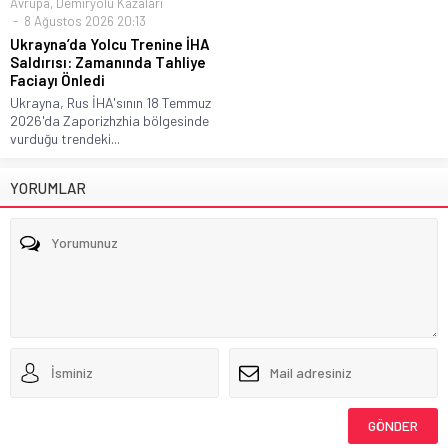
Avrupa
,
Demiryolu Kazaları
8 Ağustos 2026 20:13
Ukrayna’da Yolcu Trenine İHA
Saldırısı: Zamanında Tahliye
Faciayı Önledi
Ukrayna, Rus İHA'sının 18 Temmuz
2026'da Zaporizhzhia bölgesinde
vurduğu trendeki...
YORUMLAR