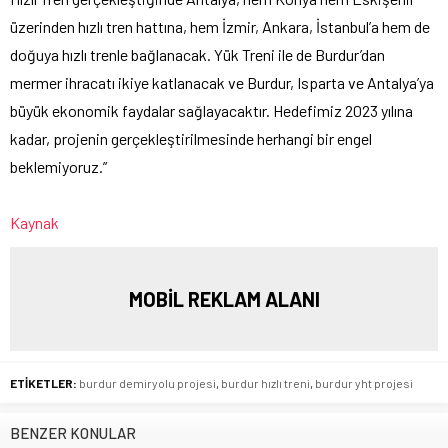
üzerinden hızlı tren hattına, hem İzmir, Ankara, İstanbul’a hem de
doğuya hızlı trenle bağlanacak. Yük Treni ile de Burdur’dan
mermer ihracatı ikiye katlanacak ve Burdur, Isparta ve Antalya’ya
büyük ekonomik faydalar sağlayacaktır. Hedefimiz 2023 yılına
kadar, projenin gerçekleştirilmesinde herhangi bir engel
beklemiyoruz.”
Kaynak
MOBİL REKLAM ALANI
ETİKETLER:
burdur demiryolu projesi
,
burdur hızlı treni
,
burdur yht projesi
BENZER KONULAR