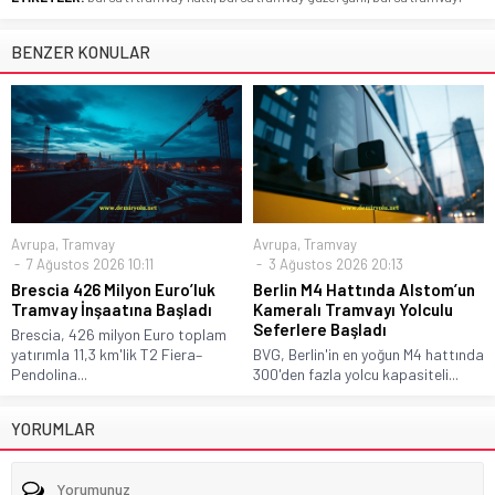
BENZER KONULAR
Avrupa
,
Tramvay
Avrupa
,
Tramvay
7 Ağustos 2026 10:11
3 Ağustos 2026 20:13
Brescia 426 Milyon Euro’luk
Berlin M4 Hattında Alstom’un
Tramvay İnşaatına Başladı
Kameralı Tramvayı Yolculu
Seferlere Başladı
Brescia, 426 milyon Euro toplam
yatırımla 11,3 km'lik T2 Fiera–
BVG, Berlin'in en yoğun M4 hattında
Pendolina...
300'den fazla yolcu kapasiteli...
YORUMLAR