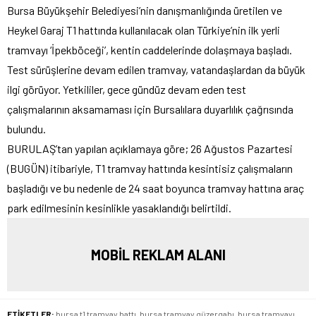
Bursa Büyükşehir Belediyesi’nin danışmanlığında üretilen ve
Heykel Garaj T1 hattında kullanılacak olan Türkiye’nin ilk yerli
tramvayı ‘İpekböceği’, kentin caddelerinde dolaşmaya başladı.
Test sürüşlerine devam edilen tramvay, vatandaşlardan da büyük
ilgi görüyor. Yetkililer, gece gündüz devam eden test
çalışmalarının aksamaması için Bursalılara duyarlılık çağrısında
bulundu.
BURULAŞ’tan yapılan açıklamaya göre; 26 Ağustos Pazartesi
(BUGÜN) itibariyle, T1 tramvay hattında kesintisiz çalışmaların
başladığı ve bu nedenle de 24 saat boyunca tramvay hattına araç
park edilmesinin kesinlikle yasaklandığı belirtildi.
MOBİL REKLAM ALANI
ETİKETLER:
bursa t1 tramvay hattı
,
bursa tramvay güzergahı
,
bursa tramvayı