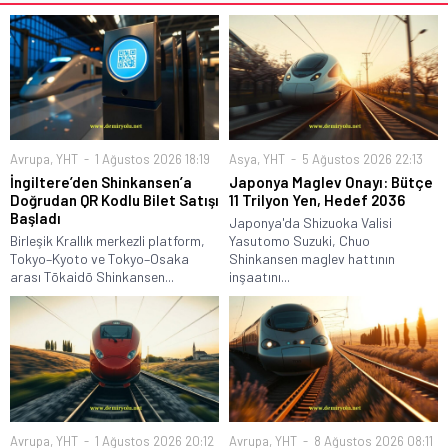
Avrupa
,
YHT
1 Ağustos 2026 18:19
Asya
,
YHT
5 Ağustos 2026 22:13
İngiltere’den Shinkansen’a
Japonya Maglev Onayı: Bütçe
Doğrudan QR Kodlu Bilet Satışı
11 Trilyon Yen, Hedef 2036
Başladı
Japonya'da Shizuoka Valisi
Birleşik Krallık merkezli platform,
Yasutomo Suzuki, Chuo
Tokyo–Kyoto ve Tokyo–Osaka
Shinkansen maglev hattının
arası Tōkaidō Shinkansen...
inşaatını...
Avrupa
,
YHT
1 Ağustos 2026 20:12
Avrupa
,
YHT
8 Ağustos 2026 08:11