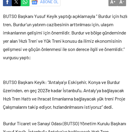
A
A
ABONE OL
+
-
BUTSO Başkanı Yusuf Keyik yaptığı açıklamayla ” Burdur için hızlı
tren, Burdur’un yatırım cazibesinin arttırılması için, ulaşım
imkanlarının gelişimi için önemlidir.
Burdur ve bölge gündeminde
yer alan ‘Hızlı Tren’ ve Yük Treni konusu da ilimiz ekonomisinin
gelişmesi ve göçün önlenmesi ile son derece ilgili ve önemlidir.”
vurgusu yaptı;
BUTSO Başkanı Keyik: “Antalya’yı Eskişehir, Konya ve Burdur
üzerinden, en geç 2023’e kadar İstanbul’u, Antaly’ya bağlayacak
Hızlı Tren Hattı ve ihracat limanlarına bağlayacak yük treni Proje
Çalışmalarını takip ediyor, hızlandırılmasını istiyoruz” dedi.
Burdur Ticaret ve Sanayi Odası (BUTSO) Yönetim Kurulu Başkanı
Yusuf Keyik, İstanbul’u Antalya’ya bağlayacak Hızlı Tren