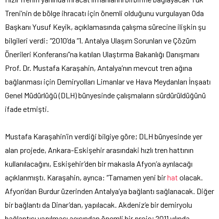
Treni’nin de bölge ihracatı için önemli olduğunu vurgulayan Oda
Başkanı Yusuf Keyik, açıklamasında çalışma sürecine ilişkin şu
bilgileri verdi: “2010’da “1. Antalya Ulaşım Sorunları ve Çözüm
Önerileri Konferansı”na katılan Ulaştırma Bakanlığı Danışmanı
Prof. Dr. Mustafa Karaşahin, Antalya’nın mevcut tren ağına
bağlanması için Demiryolları Limanlar ve Hava Meydanları İnşaatı
Genel Müdürlüğü (DLH) bünyesinde çalışmaların sürdürüldüğünü
ifade etmişti.
Mustafa Karaşahin’in verdiği bilgiye göre; DLH bünyesinde yer
alan projede, Ankara-Eskişehir arasındaki hızlı tren hattının
kullanılacağını, Eskişehir’den bir makasla Afyon’a ayrılacağı
açıklanmıştı. Karaşahin, ayrıca: “Tamamen yeni bir
hat
olacak.
Afyon’dan Burdur üzerinden Antalya’ya bağlantı sağlanacak. Diğer
bir bağlantı da Dinar’dan, yapılacak. Akdeniz’e bir demiryolu
bağlantısı yapılması açısından önemli bir proje; 2011 yılında