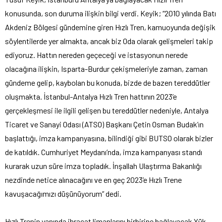
konusunda, son duruma ilişkin bilgi verdi. Keyik; “2010 yılında Batı
Akdeniz Bölgesi gündemine giren Hızlı Tren, kamuoyunda değişik
söylentilerde yer almakta, ancak biz Oda olarak gelişmeleri takip
ediyoruz. Hattın nereden geçeceği ve istasyonun nerede
olacağına ilişkin, Isparta-Burdur çekişmeleriyle zaman, zaman
gündeme gelip, kaybolan bu konuda, bizde de bazen tereddütler
oluşmakta. İstanbul-Antalya Hızlı Tren hattının 2023’e
gerçekleşmesi ile ilgili gelişen bu tereddütler nedeniyle, Antalya
Ticaret ve Sanayi Odası (ATSO) Başkanı Çetin Osman Budak’ın
başlattığı, imza kampanyasına, bilindiği gibi BUTSO olarak bizler
de katıldık. Cumhuriyet Meydanı’nda, imza kampanyası standı
kurarak uzun süre imza topladık. İnşallah Ulaştırma Bakanlığı
nezdinde netice alınacağını ve en geç 2023’e Hızlı Trene
kavuşacağımızı düşünüyorum” dedi.
Hızlı Trenin yanında ihracat limanlarını birbirine bağlayacak Yük