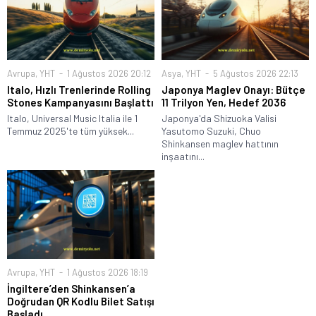
Avrupa
,
YHT
1 Ağustos 2026 20:12
Asya
,
YHT
5 Ağustos 2026 22:13
Italo, Hızlı Trenlerinde Rolling
Japonya Maglev Onayı: Bütçe
Stones Kampanyasını Başlattı
11 Trilyon Yen, Hedef 2036
Italo, Universal Music Italia ile 1
Japonya'da Shizuoka Valisi
Temmuz 2025'te tüm yüksek...
Yasutomo Suzuki, Chuo
Shinkansen maglev hattının
inşaatını...
Avrupa
,
YHT
1 Ağustos 2026 18:19
İngiltere’den Shinkansen’a
Doğrudan QR Kodlu Bilet Satışı
Başladı