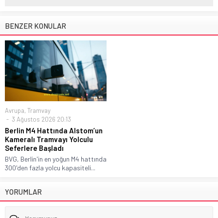
BENZER KONULAR
Avrupa
,
Tramvay
3 Ağustos 2026 20:13
Berlin M4 Hattında Alstom’un
Kameralı Tramvayı Yolculu
Seferlere Başladı
BVG, Berlin'in en yoğun M4 hattında
300'den fazla yolcu kapasiteli...
YORUMLAR