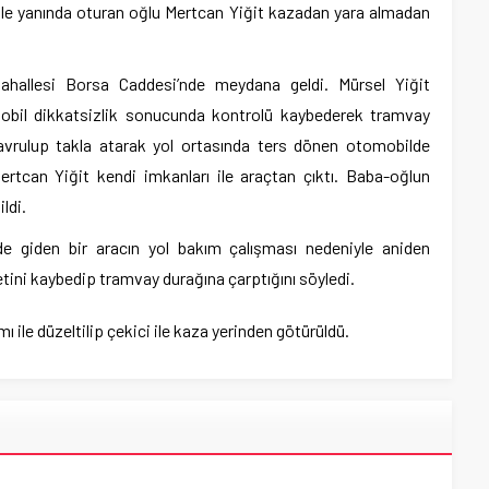
ile yanında oturan oğlu Mertcan Yiğit kazadan yara almadan
allesi Borsa Caddesi’nde meydana geldi. Mürsel Yiğit
obil dikkatsizlik sonucunda kontrolü kaybederek tramvay
avrulup takla atarak yol ortasında ters dönen otomobilde
ertcan Yiğit kendi imkanları ile araçtan çıktı. Baba-oğlun
ldi.
e giden bir aracın yol bakım çalışması nedeniyle aniden
ini kaybedip tramvay durağına çarptığını söyledi.
 ile düzeltilip çekici ile kaza yerinden götürüldü.