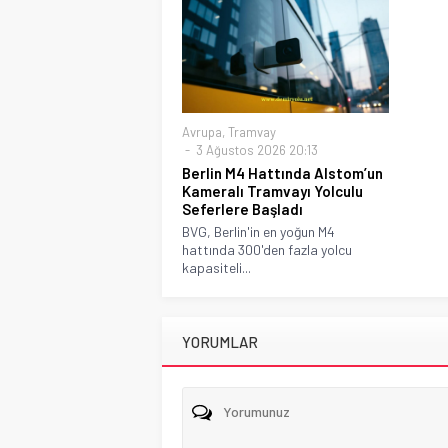
Avrupa
,
Tramvay
3 Ağustos 2026 20:13
Berlin M4 Hattında Alstom’un
Kameralı Tramvayı Yolculu
Seferlere Başladı
BVG, Berlin'in en yoğun M4
hattında 300'den fazla yolcu
kapasiteli...
YORUMLAR