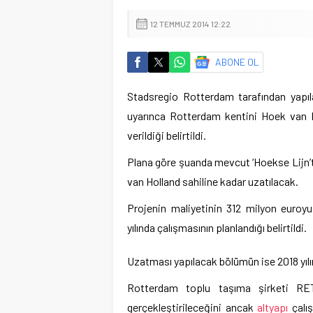
12 TEMMUZ 2014 12:22
ABONE OL
Stadsregio Rotterdam tarafından yapıl
uyarınca Rotterdam kentini Hoek van H
verildiği belirtildi.
Plana göre şuanda mevcut ‘Hoekse Lijn’t
van Holland sahiline kadar uzatılacak.
Projenin maliyetinin 312 milyon euroyu
yılında çalışmasının planlandığı belirtildi.
Uzatması yapılacak bölümün ise 2018 yı
Rotterdam toplu taşıma şirketi RET
gerçekleştirileceğini ancak
altyapı
çalış