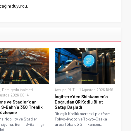
acağını duyurdu.
a
,
Demiryolu İhaleleri
Avrupa
,
YHT
1 Ağustos 2026 18:19
ustos 2026 00:14
İngiltere’den Shinkansen’a
ns ve Stadler’dan
Doğrudan QR Kodlu Bilet
n S-Bahn’a 350 Trenlik
Satışı Başladı
Sözleşme
Birleşik Krallık merkezli platform,
s Mobility ve Stadler
Tokyo–Kyoto ve Tokyo–Osaka
siyumu, Berlin S-Bahn için
arası Tōkaidō Shinkansen...
et...