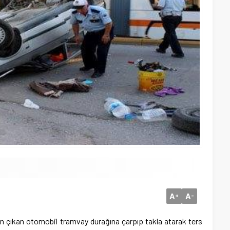
A
A
+
-
 çıkan otomobil tramvay durağına çarpıp takla atarak ters