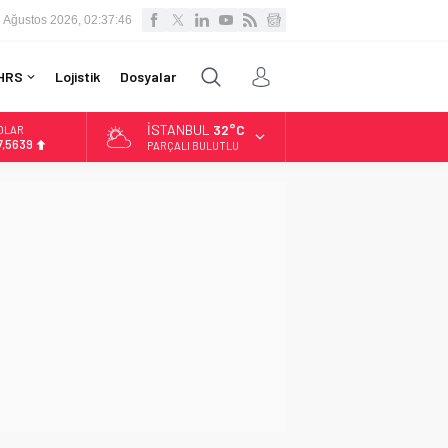
 Ağustos 2026, 02:37:47
HRS
Lojistik
Dosyalar
İSTANBUL
32°C
OLAR
7,5639
PARÇALI BULUTLU
URO
4,9859
LTIN
.496,95
İST
3.703,13