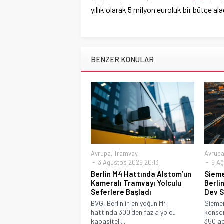
yıllık olarak 5 milyon euroluk bir bütçe al
BENZER KONULAR
Avrupa
,
Tramvay
Avrup
3 Ağustos 2026 20:13
6 Ağ
Berlin M4 Hattında Alstom’un
Sieme
Kameralı Tramvayı Yolculu
Berli
Seferlere Başladı
Dev 
BVG, Berlin'in en yoğun M4
Siemen
hattında 300'den fazla yolcu
konsor
kapasiteli...
350 ad