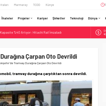
itaları
Marmaray
TCDD
Künye
6
İhaleler
Projeler
Kariyer
Şirketler
Teknoloji
Dünya
D
Kapasite %40 Artıyor: Hitachi Rail İmzaladı
4
on CAD’lik Toronto Uzatmasında Kazı Başladı
E
onto’ya: %40 Kapasite Artışı Getiren CBTC Anlaşması
5
an Berlin S-Bahn’a 350 Trenlik Dev Sözleşme
Durağına Çarpan Oto Devrildi
A
6
: Bütçe 11 Trilyon Yen, Hedef 2036
skişehir’de Tramvay Durağına Çarpan Oto Devrildi
B
1
omobil, tramvay durağına çarptıktan sonra devrildi.