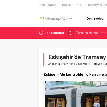
Tren Saatleri
Sözlük
YHT
Demiryolu Har
Demiryolcu
Toronto Metrosu’nda 
Son Haberler
Metrolinx’in 604 Mily
Hitachi Rail’den Tor
Siemens ve Stadler’d
Eskişehir’de Tramvay 
Japonya Maglev Onayı
Anasayfa
»
Hafif Raylı Sistemler
»
Tramvay
»
E
Eskişehir’de kontrolden çıkan bir ot