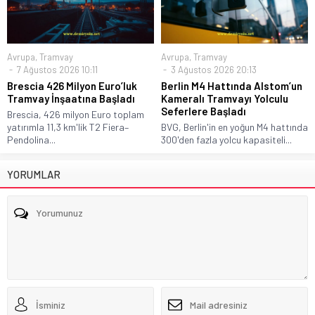
Avrupa
,
Tramvay
Avrupa
,
Tramvay
7 Ağustos 2026 10:11
3 Ağustos 2026 20:13
Brescia 426 Milyon Euro’luk
Berlin M4 Hattında Alstom’un
Tramvay İnşaatına Başladı
Kameralı Tramvayı Yolculu
Seferlere Başladı
Brescia, 426 milyon Euro toplam
yatırımla 11,3 km'lik T2 Fiera–
BVG, Berlin'in en yoğun M4 hattında
Pendolina...
300'den fazla yolcu kapasiteli...
YORUMLAR