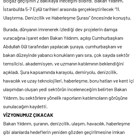
Boğaz geçişinin 2 dakikaya ineceğini bildirdi.
Bakan Yıldırım,
İstanbul’da 5-7 Eylül tarihleri arasında gerçekleştirilecek “11.
Ulaştırma, Denizcilik ve Haberleşme Şurası” öncesinde konuştu.
Burada, dünyanın imrenerek izlediği dev projelerin damga
vuracağına işaret eden Bakan Yıldırım, açılışı Cumhurbaşkanı
Abdullah Gül tarafından yapılacak şuraya, cumhurbaşkanı ve
bakan düzeyinde yabancı konukların yanı sıra, çok sayıda sektör
temsilcisi, akademisyen, ve uzmanın katılımının beklendiğini
açıkladı. Şura kapsamında karayolu, demiryolu, denizcilik,
havacılık ve uzay teknolojileri, haberleşme, boru hatları ve kent içi
ulaşımdan oluşan yedi sektörün inceleneceğim belirten Bakan
Yıldırım, bu sektörlere yönelik raporların katılımcıların görüşüne
sunulacağım kaydetti.
VİZYONUMUZ ÇIKACAK
Bakan Yıldırım, şuranın, denizcilik, ulaşım, havacılık, haberleşme
gibi alanlarda hedeflerin yeniden gözden geçirilmesine imkan