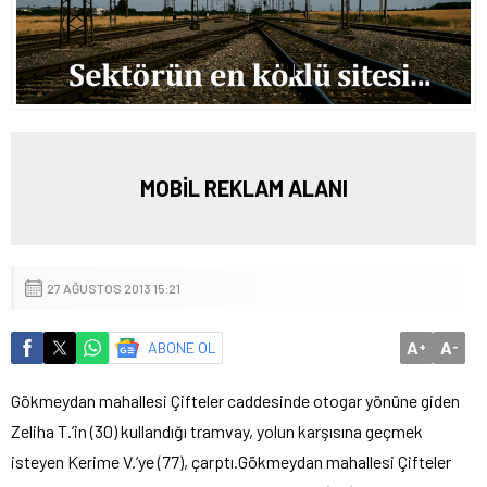
MOBİL REKLAM ALANI
27 AĞUSTOS 2013 15:21
A
A
ABONE OL
+
-
Gökmeydan mahallesi Çifteler caddesinde otogar yönüne giden
Zeliha T.’in (30) kullandığı tramvay, yolun karşısına geçmek
isteyen Kerime V.’ye (77), çarptı.
Gökmeydan mahallesi Çifteler