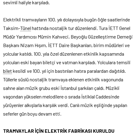
sevimli haliyle karşıladı.
Elektrikli tramvayların 100. yılı dolayısıyla bugün öğle saatlerinde
Taksim-
Tünel
hattında nostaljik tur düzenlendi. Tura İETT Genel
Müdür Yardımcısı Mümin Kahveci, Beyoğlu Güzelleştirme Derneği
Başkanı Nizam Hışım, İETT Daire Başkanları, birim müdürleri ve
yolcular katıldı. 100. yıla özel düzenlenen etkinlik kapsamında
yolcuları eski bayan biletçi ve vatman karşıladı. Yolculara temsili
bilet
kesildi ve 100. yıl için bastırılan hatıra paralardan dağıtıldı.
Tüllerle süslü nostaljik tramvaya eklenen etkinlik vagonunda
sahne alan müzik grubu eski İstanbul şarkıları çaldı. Müzikli
vagondan yükselen melodilere o sırada İstiklal Caddesinde
yürüyenler alkışlarla karşılık verdi. Canlı müzik eşliğinde yapılan
seferler gün boyu devam etti.
TRAMVAYLAR İÇİN ELEKTRİK FABRİKASI KURULDU