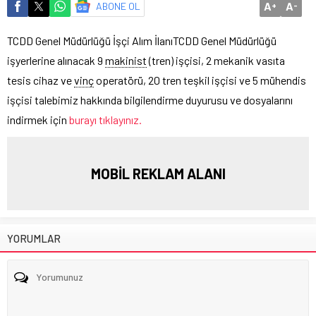
A
A
ABONE OL
+
-
TCDD Genel Müdürlüğü İşçi Alım İlanı
TCDD Genel Müdürlüğü
işyerlerine alınacak 9
makinist
(tren) işçisi, 2 mekanik vasıta
tesis cihaz ve
vinç
operatörü, 20 tren teşkil işçisi ve 5 mühendis
işçisi talebimiz hakkında bilgilendirme duyurusu ve dosyalarını
indirmek için
burayı tıklayınız.
MOBİL REKLAM ALANI
YORUMLAR