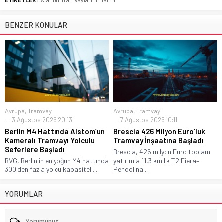
BENZER KONULAR
Avrupa
,
Tramvay
Avrupa
,
Tramvay
3 Ağustos 2026 20:13
7 Ağustos 2026 10:11
Berlin M4 Hattında Alstom’un
Brescia 426 Milyon Euro’luk
Kameralı Tramvayı Yolculu
Tramvay İnşaatına Başladı
Seferlere Başladı
Brescia, 426 milyon Euro toplam
BVG, Berlin'in en yoğun M4 hattında
yatırımla 11,3 km'lik T2 Fiera–
300'den fazla yolcu kapasiteli...
Pendolina...
YORUMLAR