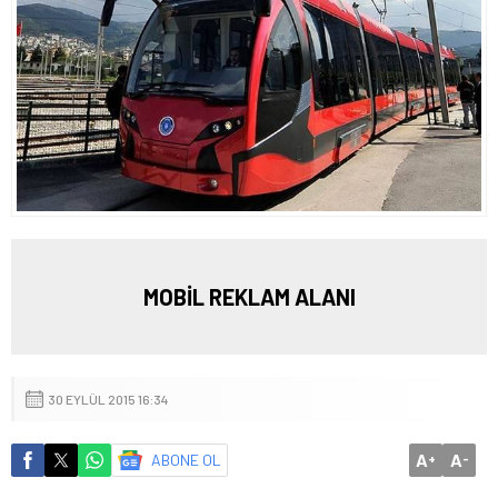
MOBİL REKLAM ALANI
30 EYLÜL 2015 16:34
A
A
ABONE OL
+
-