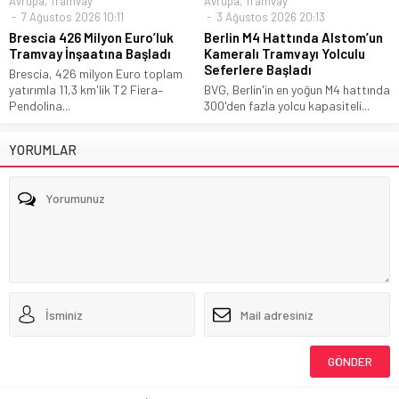
Avrupa
,
Tramvay
Avrupa
,
Tramvay
7 Ağustos 2026 10:11
3 Ağustos 2026 20:13
Brescia 426 Milyon Euro’luk
Berlin M4 Hattında Alstom’un
Tramvay İnşaatına Başladı
Kameralı Tramvayı Yolculu
Seferlere Başladı
Brescia, 426 milyon Euro toplam
yatırımla 11,3 km'lik T2 Fiera–
BVG, Berlin'in en yoğun M4 hattında
Pendolina...
300'den fazla yolcu kapasiteli...
YORUMLAR