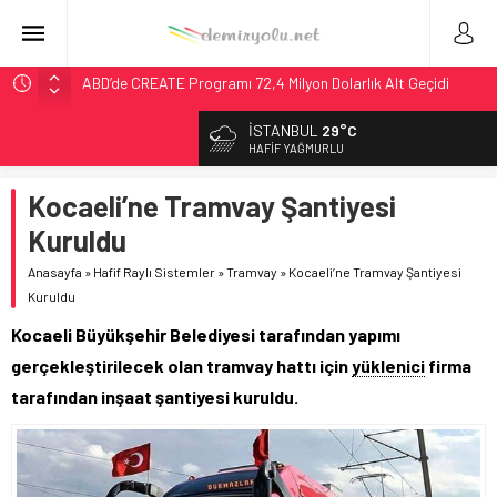
ABD’de CREATE Programı 72,4 Milyon Dolarlık Alt Geçidi
Başlattı
İSTANBUL
29°C
Ukrayna’da Yolcu Trenine İHA Saldırısı: Zamanında Tahliye
HAFIF YAĞMURLU
Faciayı Önledi
DB Modernizasyon Programı: 70. İstasyona Ulaşıldı
Kocaeli’ne Tramvay Şantiyesi
GB Railfreight İngiltere’de Lider, Class 99’lar 2026’da Yolda
Kuruldu
Wabtec Brezilya’da 1 Milyar Real’lik PTC Anlaşmasını 2031’e
Anasayfa
»
Hafif Raylı Sistemler
»
Tramvay
»
Kocaeli’ne Tramvay Şantiyesi
Kadar Tamamlayacak
Kuruldu
Kocaeli Büyükşehir Belediyesi tarafından yapımı
gerçekleştirilecek olan tramvay hattı için
yüklenici
firma
tarafından inşaat şantiyesi kuruldu.