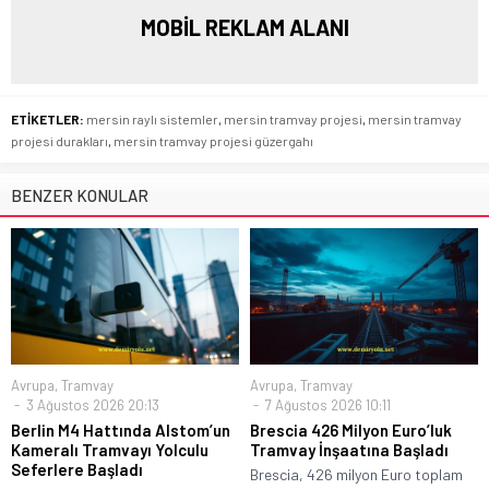
MOBİL REKLAM ALANI
ETİKETLER:
mersin raylı sistemler
,
mersin tramvay projesi
,
mersin tramvay
projesi durakları
,
mersin tramvay projesi güzergahı
BENZER KONULAR
Avrupa
,
Tramvay
Avrupa
,
Tramvay
3 Ağustos 2026 20:13
7 Ağustos 2026 10:11
Berlin M4 Hattında Alstom’un
Brescia 426 Milyon Euro’luk
Kameralı Tramvayı Yolculu
Tramvay İnşaatına Başladı
Seferlere Başladı
Brescia, 426 milyon Euro toplam