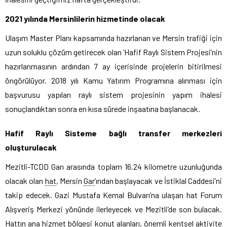
2021 yılında Mersinlilerin hizmetinde olacak
Ulaşım Master Planı kapsamında hazırlanan ve Mersin trafiği için
uzun soluklu çözüm getirecek olan ‘Hafif Raylı Sistem Projesi’nin
hazırlanmasının ardından 7 ay içerisinde projelerin bitirilmesi
öngörülüyor. 2018 yılı Kamu Yatırım Programına alınması için
başvurusu yapılan raylı sistem projesinin yapım ihalesi
sonuçlandıktan sonra en kısa sürede inşaatına başlanacak.
Hafif Raylı Sisteme bağlı transfer merkezleri
oluşturulacak
Mezitli-TCDD Garı arasında toplam 16.24 kilometre uzunluğunda
olacak olan
hat
, Mersin
Gar
’ından başlayacak ve İstiklal Caddesi’ni
takip edecek. Gazi Mustafa Kemal Bulvarı’na ulaşan hat Forum
Alışveriş Merkezi yönünde ilerleyecek ve Mezitli’de son bulacak.
Hattın ana hizmet bölgesi konut alanları, önemli kentsel aktivite