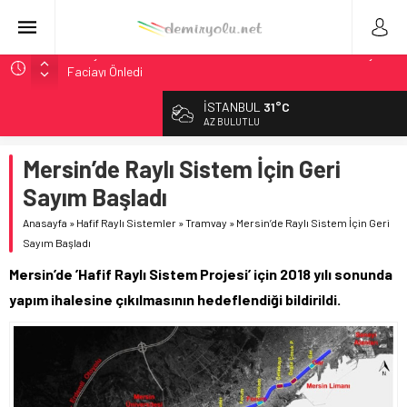
Ukrayna’da Yolcu Trenine İHA Saldırısı: Zamanında Tahliye
Faciayı Önledi
DB Modernizasyon Programı: 70. İstasyona Ulaşıldı
İSTANBUL
31°C
GB Railfreight İngiltere’de Lider, Class 99’lar 2026’da Yolda
AZ BULUTLU
İngiltere Demiryolunda Tarihi Entegrasyon: GBR Anglia
Resmen Başladı
Mersin’de Raylı Sistem İçin Geri
Malezya Havayolları, TGV ile 28 Fransız Şehrine Tek Bilet
Sayım Başladı
Anasayfa
»
Hafif Raylı Sistemler
»
Tramvay
»
Mersin’de Raylı Sistem İçin Geri
Sayım Başladı
Mersin’de ’Hafif Raylı Sistem Projesi’ için 2018 yılı sonunda
yapım ihalesine çıkılmasının hedeflendiği bildirildi.