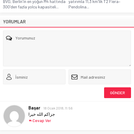
BVG, Berlin'in en yoğun M4 hattında
yatırımla 11,3 km'lik T2 Fiera–
300'den fazla yolcu kapasiteli...
Pendolina...
YORUMLAR
Başar
18 Ocak 2018, 11:56
جزاكم الله خيرا
Cevap Ver