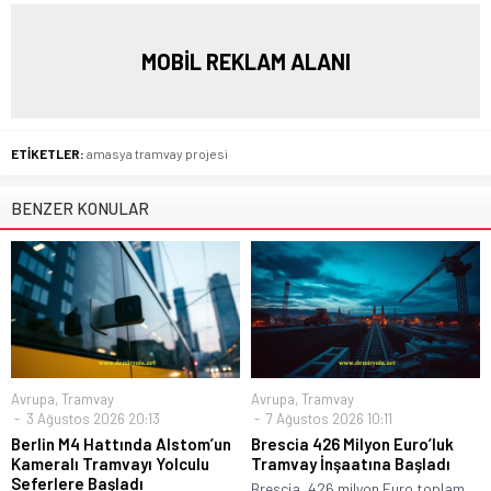
MOBİL REKLAM ALANI
ETİKETLER:
amasya tramvay projesi
BENZER KONULAR
Avrupa
,
Tramvay
Avrupa
,
Tramvay
3 Ağustos 2026 20:13
7 Ağustos 2026 10:11
Berlin M4 Hattında Alstom’un
Brescia 426 Milyon Euro’luk
Kameralı Tramvayı Yolculu
Tramvay İnşaatına Başladı
Seferlere Başladı
Brescia, 426 milyon Euro toplam