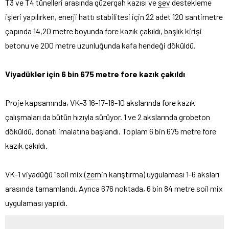
T3 ve T4 tünelleri arasında güzergah kazısı ve
şev
destekleme
işleri yapılırken, enerji hattı stabilitesi için 22 adet 120 santimetre
çapında 14,20 metre boyunda fore kazık çakıldı,
başlık
kirişi
betonu ve 200 metre uzunluğunda kafa hendeği döküldü.
Viyadükler için 6 bin 675 metre fore kazık çakıldı
Proje kapsamında, VK-3 16-17-18-10 akslarında fore kazık
çalışmaları da bütün hızıyla sürüyor. 1 ve 2 akslarında grobeton
döküldü, donatı imalatına başlandı. Toplam 6 bin 675 metre fore
kazık çakıldı.
VK-1 viyadüğü “soil mix (
zemin
karıştırma) uygulaması 1-6 aksları
arasında tamamlandı. Ayrıca 676 noktada, 6 bin 84 metre soil mix
uygulaması yapıldı.