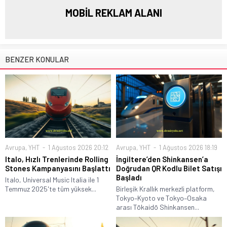
MOBİL REKLAM ALANI
BENZER KONULAR
Avrupa
,
YHT
1 Ağustos 2026 20:12
Avrupa
,
YHT
1 Ağustos 2026 18:19
Italo, Hızlı Trenlerinde Rolling
İngiltere’den Shinkansen’a
Stones Kampanyasını Başlattı
Doğrudan QR Kodlu Bilet Satışı
Başladı
Italo, Universal Music Italia ile 1
Temmuz 2025'te tüm yüksek...
Birleşik Krallık merkezli platform,
Tokyo–Kyoto ve Tokyo–Osaka
arası Tōkaidō Shinkansen...