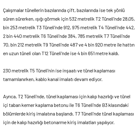
Çalışmalar tünellerin bazılarında çift, bazılarında ise tek yönlü
süren sürerken, ışığı görmek için 532 metrelik T2 Tüneli’nde 28,05,
bin 253 metrelik T3 Tüneli’nde 912, 975 metrelik T4 Tüneli’nde 442,
2 bin 440 metrelik T6 Tüneli’nde 384, 785 metrelik T7 Tüneli’nde
70, bin 212 metrelik T9 Tüneli’nde 487 ve 4 bin 920 metre ile hattın
en uzun tüneli olan T12 Tüneli’nde ise 4 bin 651 metre kaldı.
230 metrelik T5 Tüneli’nin ise inşaatı ve tünel kaplaması
tamamlanırken, kablo kanal imalatı devam ediyor.
Ayrıca, T2 Tüneli’nde, tünel kaplaması için kalıp hazırlığı ve tünel
içi taban kemer kaplama betonu ile T6 Tüneli’nde B3 klasındaki
bölümlerde kiriş imalatına başlandı. T7 Tüneli’nde tünel kaplaması
için de kalıp hazırlığı betonarme kiriş imalatları yapılıyor.