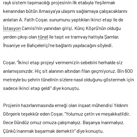
raylı sistem taşımacılığı projesinin ilk etabıyla Yeşilırmak
kenarından bütün Amasya’ya ulaşımı sağlamaya çalışacaklarını
anlatan A. Fatih Coşar, sunumunu yaptıkları ikinci etap ile de
İstasyon
Camisi’nin yanından girişi, Künç Köprü’nün olduğu
yerden çıkışı olan
tünel
ile taşıt ve tramvay hattıyla Şamlar,
İhsaniye ve Bahçeleriçi’ne bağlantı yapılacağını söyledi.
Coşar, “İkinci etap projeyi vermemizin sebebini herhalde siz
anlamışsınızdır. Hiç sit alanının altından filan geçmiyoruz. Bin 600
metreyle bu şehrin tünelinin sizlere nasıl olduğunu göstermek için
sadece ikinci etap geldi” diye konuştu.
Projenin hazırlanmasında emeği olan inşaat mühendisi Yıldırım
Görgen’e teşekkür eden Coşar, “Yolumuz çetin ve meşakkatlidir.
Gece Gündüz omuz omuza çalışmalıyız. Başarıya inanmalıyız.
Çünkü inanmak başarmak demektir” diye konuştu.