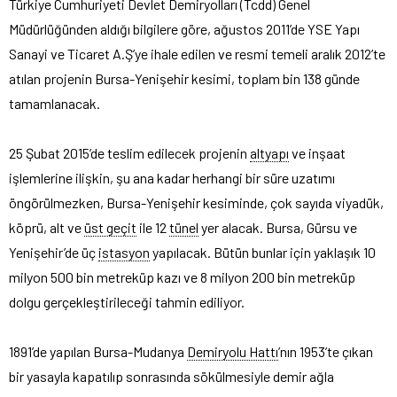
Türkiye Cumhuriyeti Devlet Demiryolları (Tcdd) Genel
Müdürlüğünden aldığı bilgilere göre, ağustos 2011’de YSE Yapı
Sanayi ve Ticaret A.Ş’ye ihale edilen ve resmi temeli aralık 2012’te
atılan projenin Bursa-Yenişehir kesimi, toplam bin 138 günde
tamamlanacak.
25 Şubat 2015’de teslim edilecek projenin
altyapı
ve inşaat
işlemlerine ilişkin, şu ana kadar herhangi bir süre uzatımı
öngörülmezken, Bursa-Yenişehir kesiminde, çok sayıda viyadük,
köprü, alt ve
üst geçit
ile 12
tünel
yer alacak. Bursa, Gürsu ve
Yenişehir’de üç
istasyon
yapılacak. Bütün bunlar için yaklaşık 10
milyon 500 bin metreküp kazı ve 8 milyon 200 bin metreküp
dolgu gerçekleştirileceği tahmin ediliyor.
1891’de yapılan Bursa-Mudanya
Demiryolu Hattı
’nın 1953’te çıkan
bir yasayla kapatılıp sonrasında sökülmesiyle demir ağla