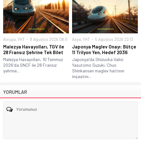
Avrupa
,
YHT
8 Ağustos 2026 08:11
Asya
,
YHT
5 Ağustos 2026 22:13
Malezya Havayolları, TGV ile
Japonya Maglev Onayı: Bütçe
28 Fransız Şehrine Tek Bilet
11 Trilyon Yen, Hedef 2036
Malezya Havayolları, 10 Temmuz
Japonya'da Shizuoka Valisi
2026'da SNCF ile 28 Fransız
Yasutomo Suzuki, Chuo
şehrine...
Shinkansen maglev hattının
inşaatını...
YORUMLAR