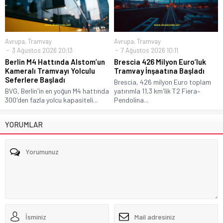
Avrupa
,
Tramvay
Avrupa
,
Tramvay
3 Ağustos 2026 20:13
7 Ağustos 2026 10:11
Berlin M4 Hattında Alstom’un
Brescia 426 Milyon Euro’luk
Kameralı Tramvayı Yolculu
Tramvay İnşaatına Başladı
Seferlere Başladı
Brescia, 426 milyon Euro toplam
BVG, Berlin'in en yoğun M4 hattında
yatırımla 11,3 km'lik T2 Fiera–
300'den fazla yolcu kapasiteli...
Pendolina...
YORUMLAR