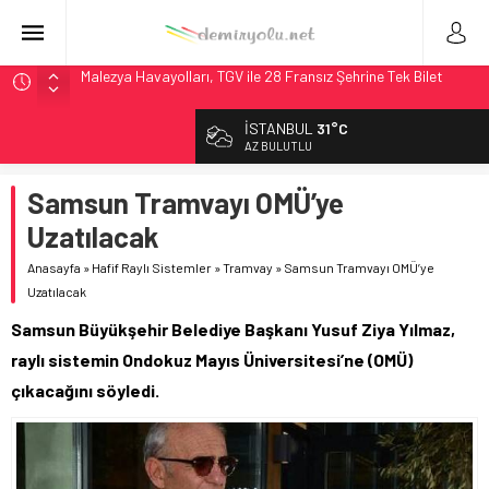
Malezya Havayolları, TGV ile 28 Fransız Şehrine Tek Bilet
ÖBB ve RFI’dan Brenner’da 15 Günlük Bakım: Tren Seferleri
Duruyor
İSTANBUL
31°C
NS, Temmuz 2026’dan İtibaren Koltukta Bagaja Kalıcı
AZ BULUTLU
Yasak, Ceza Yok
Madrid Atocha’da 56 Milyon Euro’luk Yenileme: Sol Tüneli
Samsun Tramvayı OMÜ’ye
%33 Kapasite Artışı
Uzatılacak
Çekya ETCS’de Erken Teslim Ama Ulusal Hedef 730 km’ye
Düştü
Anasayfa
»
Hafif Raylı Sistemler
»
Tramvay
»
Samsun Tramvayı OMÜ’ye
Uzatılacak
Samsun Büyükşehir Belediye Başkanı Yusuf Ziya Yılmaz,
raylı sistemin Ondokuz Mayıs Üniversitesi’ne (OMÜ)
çıkacağını söyledi.