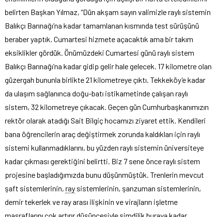
belirten Başkan Yılmaz, “Dün akşam sayın valimizle raylı sistemin
Balıkçı Barınağı’na kadar tamamlanan kısmında test sürüşünü
beraber yaptık. Cumartesi hizmete açacaktık ama bir takım
eksiklikler gördük. Önümüzdeki Cumartesi günü raylı sistem
Balıkçı Barınağı’na kadar gidip gelir hale gelecek. 17 kilometre olan
güzergah bununla birlikte 21 kilometreye çıktı. Tekkeköy’e kadar
da ulaşım sağlanınca doğu-batı istikametinde çalışan raylı
sistem, 32 kilometreye çıkacak. Geçen gün Cumhurbaşkanımızın
rektör olarak atadığı Sait Bilgiç hocamızı ziyaret ettik. Kendileri
bana öğrencilerin araç değiştirmek zorunda kaldıkları için raylı
sistemi kullanmadıklarını, bu yüzden raylı sistemin üniversiteye
kadar çıkması gerektiğini belirtti. Biz 7 sene önce raylı sistem
projesine başladığımızda bunu düşünmüştük. Trenlerin mevcut
şaft sistemlerinin,
ray
sistemlerinin, şanzuman sistemlerinin,
demir tekerlek ve ray arası ilişkinin ve virajların işletme
masraflarını çok artırır düşüncesiyle şimdilik buraya kadar