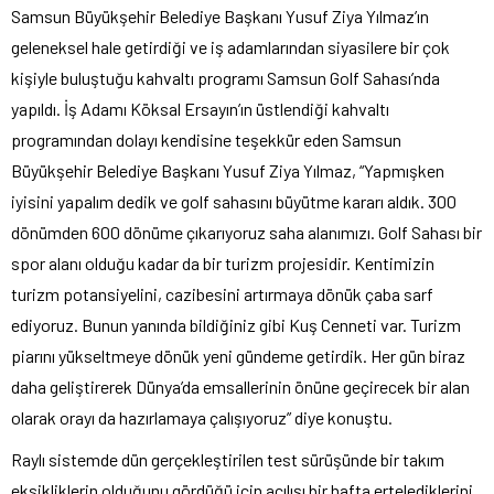
Samsun Büyükşehir Belediye Başkanı Yusuf Ziya Yılmaz’ın
geleneksel hale getirdiği ve iş adamlarından siyasilere bir çok
kişiyle buluştuğu kahvaltı programı Samsun Golf Sahası’nda
yapıldı. İş Adamı Köksal Ersayın’ın üstlendiği kahvaltı
programından dolayı kendisine teşekkür eden Samsun
Büyükşehir Belediye Başkanı Yusuf Ziya Yılmaz, “Yapmışken
iyisini yapalım dedik ve golf sahasını büyütme kararı aldık. 300
dönümden 600 dönüme çıkarıyoruz saha alanımızı. Golf Sahası bir
spor alanı olduğu kadar da bir turizm projesidir. Kentimizin
turizm potansiyelini, cazibesini artırmaya dönük çaba sarf
ediyoruz. Bunun yanında bildiğiniz gibi Kuş Cenneti var. Turizm
piarını yükseltmeye dönük yeni gündeme getirdik. Her gün biraz
daha geliştirerek Dünya’da emsallerinin önüne geçirecek bir alan
olarak orayı da hazırlamaya çalışıyoruz” diye konuştu.
Raylı sistemde dün gerçekleştirilen test sürüşünde bir takım
eksikliklerin olduğunu gördüğü için açılışı bir hafta ertelediklerini