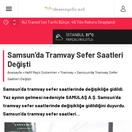
NJ Transit’ten Tarihi Bütçe: 46 Yılın Rekoru Onaylandı
Rocky Mountain, Güneş Enerjili Tesisten İlk Rayı Sevk Etti
İSTANBUL
31°C
AAR, MIT ve Berkeley Dahil 4 Üniversiteyle Araştırma
PARÇALI BULUTLU
Konsorsiyumu Başlattı
Samsun’da Tramvay Sefer Saatleri
Long Beach Limanı’na 58 Milyon Dolarlık Yeşil Yatırım Ödülü
Değişti
Chicago’da Metra Polisi BVLOS Drone’larla Müdahale
Süresini Kısalttı
Anasayfa
»
Hafif Raylı Sistemler
»
Tramvay
»
Samsun’da Tramvay Sefer
Saatleri Değişti
Samsun’da tramvay sefer saatlerinde değişikliğe gidildi.
Yaz ayının gelmesi nedeniyle SAMULAŞ A.Ş. Samsun’da
tramvay sefer saatlerinde değişikliğe gidildiğini duyurdu.
Samsun’da tramvay sefer saatleri…