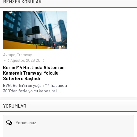
BENZER KONULAR
Avrupa
,
Tramvay
3 Ağustos 2026 20:13
Berlin M4 Hattında Alstom’un
Kameralı Tramvayı Yolculu
Seferlere Başladı
BVG, Berlin'in en yoğun M4 hattında
300'den fazla yolcu kapasiteli...
YORUMLAR