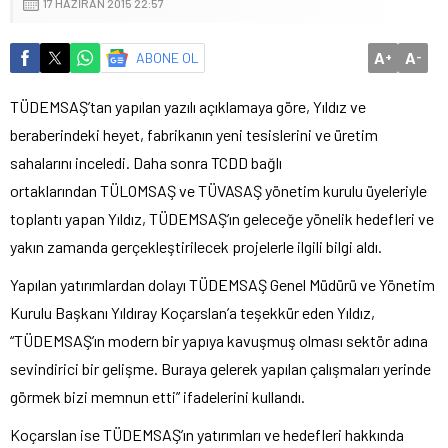
17 HAZIRAN 2015 22:57
A
A
ABONE OL
+
-
TÜDEMSAŞ’tan yapılan yazılı açıklamaya göre, Yıldız ve
beraberindeki heyet, fabrikanın yeni tesislerini ve üretim
sahalarını inceledi. Daha sonra TCDD bağlı
ortaklarından TÜLOMSAŞ ve TÜVASAŞ yönetim kurulu üyeleriyle
toplantı yapan Yıldız, TÜDEMSAŞ’ın geleceğe yönelik hedefleri ve
yakın zamanda gerçekleştirilecek projelerle ilgili bilgi aldı.
Yapılan yatırımlardan dolayı TÜDEMSAŞ Genel Müdürü ve Yönetim
Kurulu Başkanı Yıldıray Koçarslan’a teşekkür eden Yıldız,
“TÜDEMSAŞ’ın modern bir yapıya kavuşmuş olması sektör adına
sevindirici bir gelişme. Buraya gelerek yapılan çalışmaları yerinde
görmek bizi memnun etti” ifadelerini kullandı.
Koçarslan ise TÜDEMSAŞ’ın yatırımları ve hedefleri hakkında