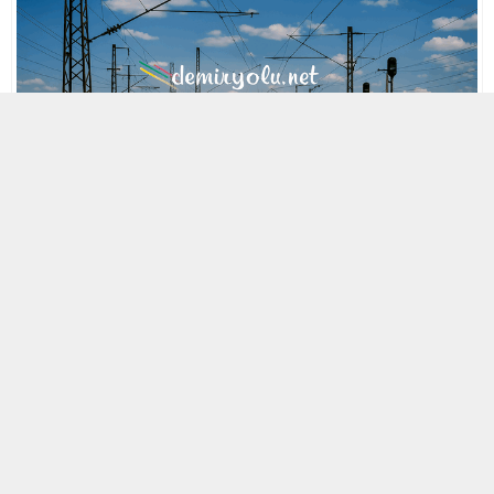
MOBİL REKLAM ALANI
29 EKIM 2013 23:35
A
A
ABONE OL
+
-