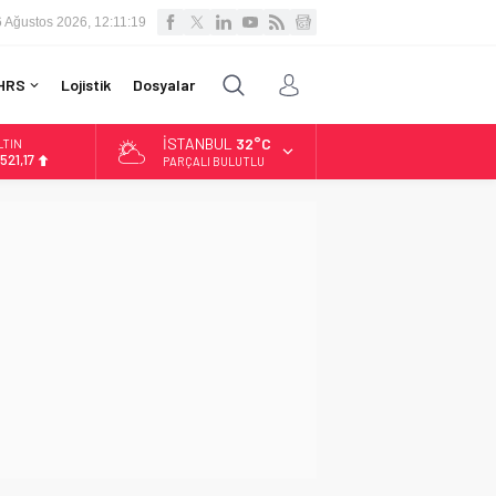
6 Ağustos 2026, 12:11:20
HRS
Lojistik
Dosyalar
İSTANBUL
32°C
LTIN
.521,17
PARÇALI BULUTLU
İST
3.685,30
OLAR
7,5953
URO
5,0659