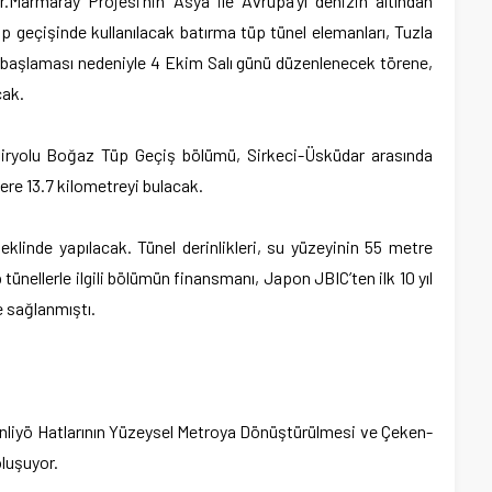
r.
Marmaray Projesi’nin Asya ile Avrupa’yı denizin altından
p geçişinde kullanılacak batırma tüp tünel elemanları, Tuzla
 başlaması nedeniyle 4 Ekim Salı günü düzenlenecek törene,
cak.
emiryolu Boğaz Tüp Geçiş bölümü, Sirkeci-Üsküdar arasında
re 13.7 kilometreyi bulacak.
eklinde yapılacak. Tünel derinlikleri, su yüzeyinin 55 metre
 tünellerle ilgili bölümün finansmanı, Japon JBIC’ten ilk 10 yıl
e sağlanmıştı.
nliyö Hatlarının Yüzeysel Metroya Dönüştürülmesi ve Çeken-
luşuyor.