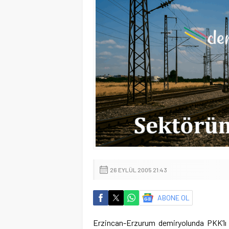
26 EYLÜL 2005 21:43
ABONE OL
Erzincan-Erzurum demiryolunda PKK’lı te