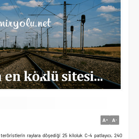
A
A
+
-
röristlerin raylara döşediği 25 kiloluk C-4 patlayıcı, 240