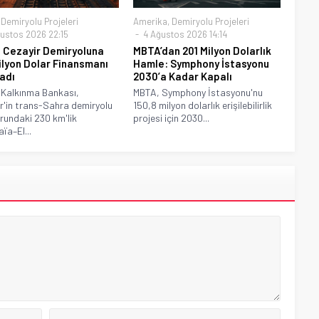
,
Demiryolu Projeleri
Amerika
,
Demiryolu Projeleri
ustos 2026 22:15
4 Ağustos 2026 14:14
 Cezayir Demiryoluna
MBTA’dan 201 Milyon Dolarlık
ilyon Dolar Finansmanı
Hamle: Symphony İstasyonu
adı
2030’a Kadar Kapalı
 Kalkınma Bankası,
MBTA, Symphony İstasyonu'nu
r'in trans-Sahra demiryolu
150,8 milyon dolarlık erişilebilirlik
rundaki 230 km'lik
projesi için 2030...
ïa–El...