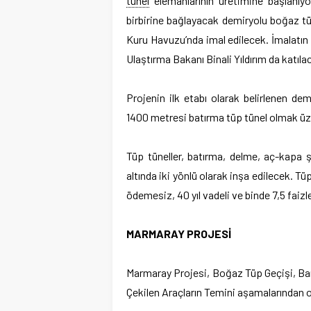
tünel
elemanlarının üretimine başlanıyo
birbirine bağlayacak demiryolu boğaz tü
Kuru Havuzu’nda imal edilecek. İmalatın
Ulaştırma Bakanı Binali Yıldırım da katıla
Projenin ilk etabı olarak belirlenen d
1400 metresi batırma tüp tünel olmak üze
Tüp tüneller, batırma, delme, aç-kapa ş
altında iki yönlü olarak inşa edilecek. Tüp
ödemesiz, 40 yıl vadeli ve binde 7,5 faizl
MARMARAY PROJESİ
Marmaray Projesi, Boğaz Tüp Geçişi, Ba
Çekilen Araçların Temini aşamalarından o