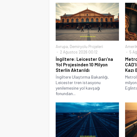
Avrupa
,
Demiryolu Projeleri
Ameri
2 Ağustos 2026 00:12
5 Ağ
İngiltere: Leicester Garı’na
Metro
Yol Projesinden 10 Milyon
CAD’l
Sterlin Aktarıldı
Kazı 
İngiltere Ulaştırma Bakanlığı,
Metro
Leicester tren istasyonu
milyon
yenilemesine yol kavşağı
Eglint
fonundan...