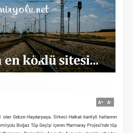
A
A
+
-
si olan Gebze-Haydarpaşa, Sirkeci-Halkalı banliyö hatlarının
miryolu Boğaz Tüp Geçişi içeren Marmaray Projesi’nde tüp