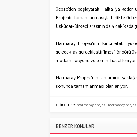
Gebze’den başlayarak Halkalı’ya kadar
Projenin tamamlanmasıyla birlikte Gebze
Üsküdar-Sirkeci arasının da 4 dakikada g
Marmaray Projesi’nin ikinci etabı, yüz
gelecek ay gerçekleştirilmesi öngörülüy
modernizasyonu ve temini hedefleniyor.
Marmaray Projesi’nin tamamının yaklaşık 
sonunda tamamlanması planlanıyor.
ETİKETLER:
marmaray projesi
,
marmaray projesi
BENZER KONULAR