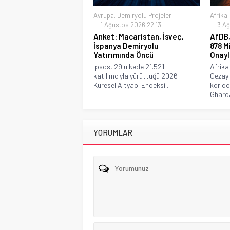
Avrupa
,
Demiryolu Projeleri
Afrika
1 Ağustos 2026 22:13
3 Ağ
Anket: Macaristan, İsveç,
AfDB,
İspanya Demiryolu
878 M
Yatırımında Öncü
Onayl
Ipsos, 29 ülkede 21.521
Afrika
katılımcıyla yürüttüğü 2026
Cezayi
Küresel Altyapı Endeksi...
korido
Gharda
YORUMLAR