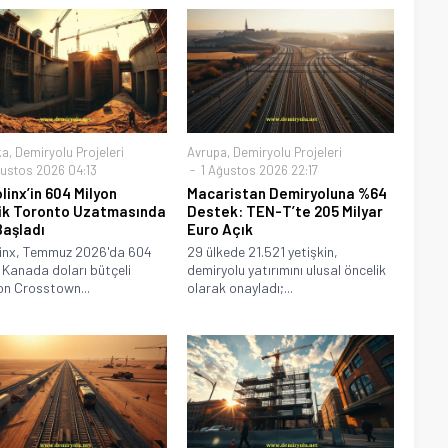
ka
,
Demiryolu Projeleri
Avrupa
,
Demiryolu Projeleri
ustos 2026 04:13
1 Ağustos 2026 22:17
linx’in 604 Milyon
Macaristan Demiryoluna %64
ik Toronto Uzatmasında
Destek: TEN-T’te 205 Milyar
Başladı
Euro Açık
linx, Temmuz 2026'da 604
29 ülkede 21.521 yetişkin,
 Kanada doları bütçeli
demiryolu yatırımını ulusal öncelik
on Crosstown...
olarak onayladı;...