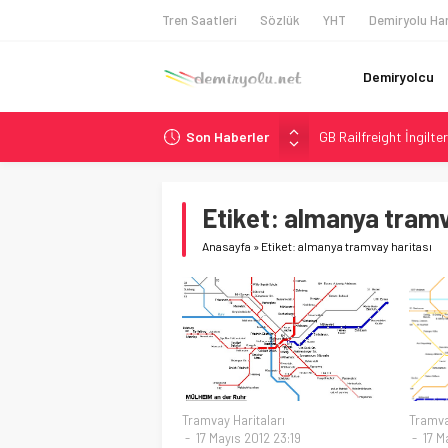
Tren Saatleri
Sözlük
YHT
Demiryolu Har
Demiryolcu
Son Haberler
GB Railfreight İngilte
İngiltere Demiryolun
Malezya Havayolları, T
Etiket:
almanya tramv
ÖBB ve RFI’dan Brenne
Anasayfa
»
Etiket: almanya tramvay haritası
DB Modernizasyon Pro
Tramvay Haritaları
Tramva
17 Mayıs 2012 23:19
17 Ma