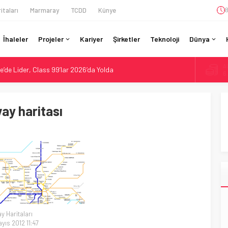
itaları
Marmaray
TCDD
Künye
8
İhaleler
Projeler
Kariyer
Şirketler
Teknoloji
Dünya
A
re’de Lider, Class 99’lar 2026’da Yolda
6
da Tarihi Entegrasyon: GBR Anglia Resmen Başladı
B
1
GV ile 28 Fransız Şehrine Tek Bilet
ay haritası
r’da 15 Günlük Bakım: Tren Seferleri Duruyor
D
47
gramı: 70. İstasyona Ulaşıldı
E
5
y Haritaları
yıs 2012 11:47