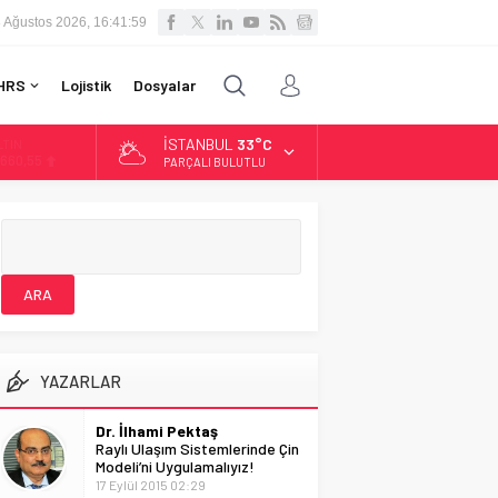
 Ağustos 2026, 16:42:00
HRS
Lojistik
Dosyalar
İSTANBUL
33°C
LTIN
.660,55
PARÇALI BULUTLU
İST
3.779,39
OLAR
,7111
URO
5,1881
YAZARLAR
Dr. İlhami Pektaş
Raylı Ulaşım Sistemlerinde Çin
Modeli’ni Uygulamalıyız!
17 Eylül 2015 02:29