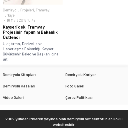
Demiryolu Projeleri
,
Tramvay
,
Türkiye
16 Mart 2018 10:49
Kayseri’deki Tramvay
Projesinin Yapımını Bakanlık
Üstlendi
Ulaştırma, Denizcilik ve
Haberleşme Bakanlığı, Kayseri
Büyükşehir Belediye Başkanlığına
ait...
Demiryolu Kitapları
Demiryolu Kariyer
Demiryolu Kazaları
Foto Galeri
Video Galeri
Çerez Politikası
2002 yılından itibaren yayında olan demiryolu.net sektörün en köklü
websitesidir.