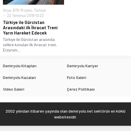
Asya
,
BTK Projesi
,
Türkiye
22 Temmuz 2019 10:22
Türkiye ile Gürcistan
Arasındaki ilk İhracat Treni
Yarın Hareket Edecek
Türkiye ile Gürcistan arasında
sefere konulan ilk ihracat treni,
Erzurum...
Demiryolu Kitapları
Demiryolu Kariyer
Demiryolu Kazaları
Foto Galeri
Video Galeri
Çerez Politikası
2002 yılından itibaren yayında olan demiryolu.net sektörün en köklü
websitesidir.